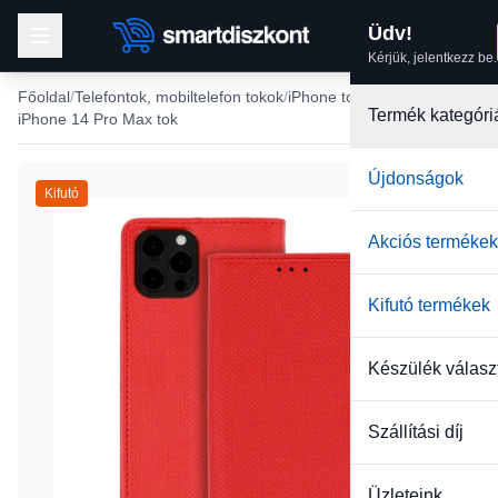
Üdv!
Kérjük, jelentkezz be.
Főoldal
Telefontok, mobiltelefon tokok
iPhone tokok
Termék kategóri
iPhone 14 Pro Max tok
Újdonságok
Kifutó
Akciós termékek
Kifutó termékek
Készülék válasz
Szállítási díj
Üzleteink