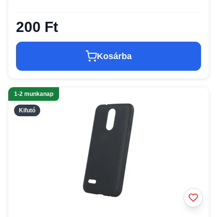
200 Ft
Kosárba
1-2 munkanap
Kifutó