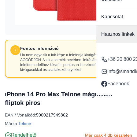
Kapcsolat
Hasznos linkek
Fontos információ
Ha nem egyezik a tok képe a telefonja kivágásaival, NE
+36 20 800 2
AGGÓDJON. A tok a termék nevében, leírásában szereplő
telefonmodellhez készült, pontosan illeszkedő
kivágásokkal és csatlakozóhelyekkel.
info@smartdi
Facebook
iPhone 14 Pro Max Telone mágneses
fliptok piros
EAN / Vonalkód:
5900217949862
Márka:
Telone
Rendelhető
Már csak 4 db készleten