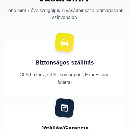
Több mint 7 éve szolgáljuk ki vásárlóinkat a legmagasabb
színvonalon
Biztonságos szállítás
GLS házhoz, GLS csomagpont, Expressone
futárral
Jótállás/Garancia