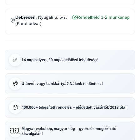
Debrecen
, Nyugati u. 5-7.
Rendelhető 1-2 munkanap
(Karát udvar)
✅
14 nap helyett, 30 napos elállási lehetőség!
💳
Utánvét vagy bankkártyá? Nálunk te döntesz!
📦
400.000+ teljesített rendelés – elégedett vásárlók 2018 óta!
Magyar webshop, magyar cég – gyors és megbízható
🇭🇺
kiszolgálás!