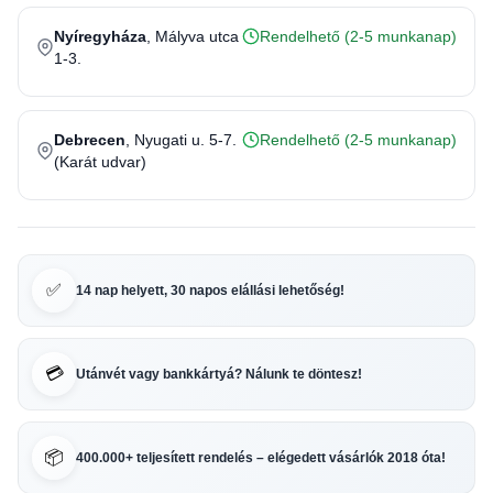
Nyíregyháza
, Mályva utca
Rendelhető (2-5 munkanap)
1-3.
Debrecen
, Nyugati u. 5-7.
Rendelhető (2-5 munkanap)
(Karát udvar)
✅
14 nap helyett, 30 napos elállási lehetőség!
💳
Utánvét vagy bankkártyá? Nálunk te döntesz!
📦
400.000+ teljesített rendelés – elégedett vásárlók 2018 óta!