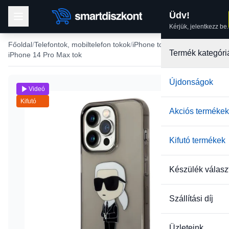
Üdv!
Kérjük, jelentkezz be.
Főoldal
Telefontok, mobiltelefon tokok
iPhone tokok
Termék kategóri
iPhone 14 Pro Max tok
Újdonságok
Videó
Kifutó
Akciós termékek
Kifutó termékek
Készülék válasz
Szállítási díj
Üzleteink