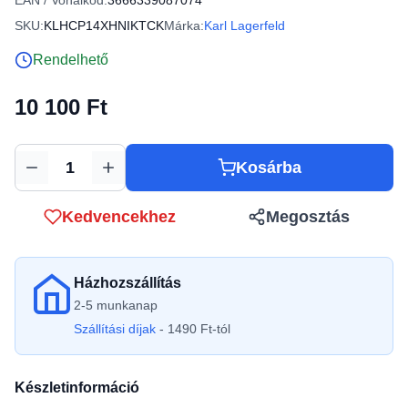
EAN / Vonalkód:
3666339087074
SKU:
KLHCP14XHNIKTCK
Márka:
Karl Lagerfeld
Rendelhető
10 100 Ft
Kosárba
Mennyiség
Kedvencekhez
Megosztás
Házhozszállítás
2-5 munkanap
Szállítási díjak
- 1490 Ft-tól
Készletinformáció