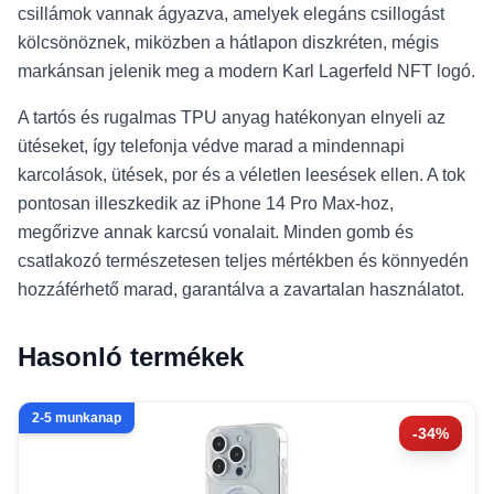
csillámok vannak ágyazva, amelyek elegáns csillogást
kölcsönöznek, miközben a hátlapon diszkréten, mégis
markánsan jelenik meg a modern Karl Lagerfeld NFT logó.
A tartós és rugalmas TPU anyag hatékonyan elnyeli az
ütéseket, így telefonja védve marad a mindennapi
karcolások, ütések, por és a véletlen leesések ellen. A tok
pontosan illeszkedik az iPhone 14 Pro Max-hoz,
megőrizve annak karcsú vonalait. Minden gomb és
csatlakozó természetesen teljes mértékben és könnyedén
hozzáférhető marad, garantálva a zavartalan használatot.
Hasonló termékek
2-5 munkanap
-34%