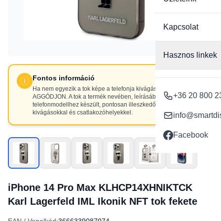
Kapcsolat
Hasznos linkek
Fontos információ
Ha nem egyezik a tok képe a telefonja kivágásaival, NE
+36 20 800 2
AGGÓDJON. A tok a termék nevében, leírásában szereplő
telefonmodellhez készült, pontosan illeszkedő
kivágásokkal és csatlakozóhelyekkel.
info@smartdi
Facebook
iPhone 14 Pro Max KLHCP14XHNIKTCK
Karl Lagerfeld IML Ikonik NFT tok fekete