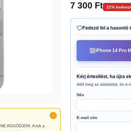
7 300 Ft
21% kedvez
Fedezd fel a hasonló 
iPhone 14 Pro M
Kérj értesítést, ha újra e
Add meg az adataidat, és e-m
Név
E-mail cím
l, NE AGGÓDJON. A tok a