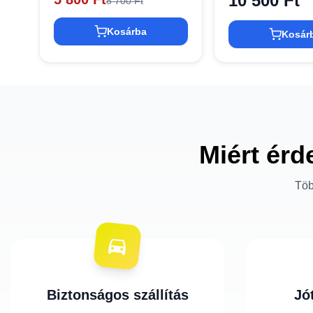
10 500 Ft
8 700 Ft
Kosárba
Kosár
Miért érd
Töb
Biztonságos szállítás
Jó