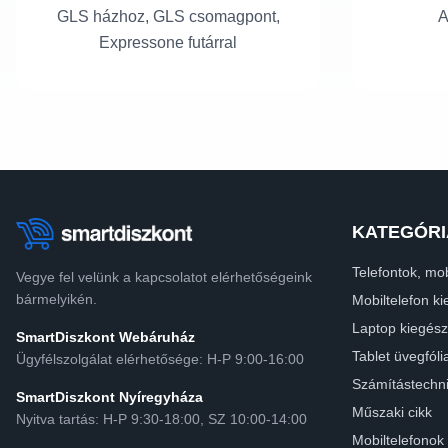
GLS házhoz, GLS csomagpont,
A
Expressone futárral
KATEGÓRI
Telefontok, mob
Vegye fel velünk a kapcsolatot elérhetőségeink
bármelyikén.
Mobiltelefon ki
Laptop kiegész
SmartDiszkont Webáruház
Tablet üvegfóli
Ügyfélszolgálat elérhetősége: H-P 9:00-16:00
Számítástechn
SmartDiszkont Nyíregyháza
Műszaki cikk
Nyitva tartás: H-P 9:30-18:00, SZ 10:00-14:00
Mobiltelefonok