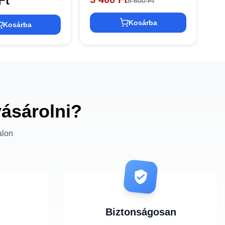
Ft
8 600 Ft
Kosárba
Kosárba
vásárolni?
alon
Biztonságosan