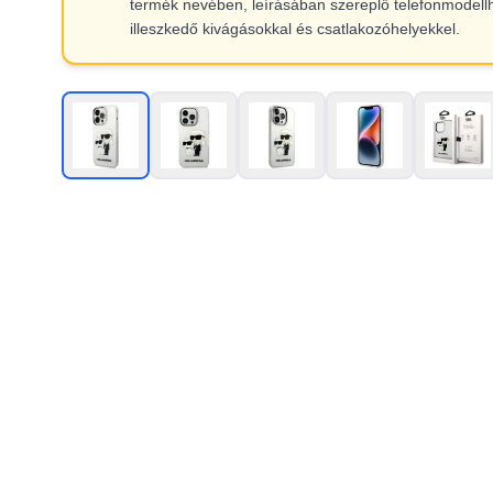
termék nevében, leírásában szereplő telefonmodell
illeszkedő kivágásokkal és csatlakozóhelyekkel.