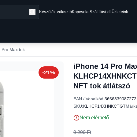
Készülék választó
Kapcsolat
Szállítási díj
Üzleteink
 Pro Max tok
iPhone 14 Pro Max
-21%
KLHCP14XHNKCTGT 
NFT tok átlátszó
EAN / Vonalkód:
3666339087272
SKU:
KLHCP14XHNKCTGT
Márka
Nem elérhető
9 200 Ft