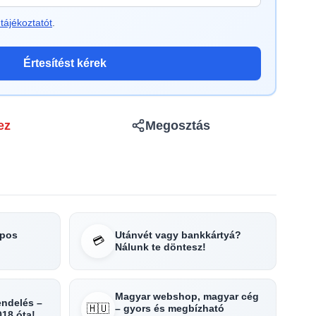
tájékoztatót
.
Értesítést kérek
ez
Megosztás
apos
Utánvét vagy bankkártyá?
💳
Nálunk te döntesz!
Magyar webshop, magyar cég
rendelés –
🇭🇺
– gyors és megbízható
018 óta!