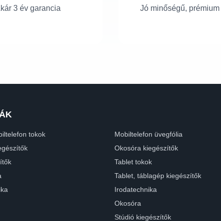
kár 3 év garancia
Jó minőségű, prémium
ÁK
iltelefon tokok
Mobiltelefon üvegfólia
egészítők
Okosóra kiegészítők
ítők
Tablet tokok
a
Tablet, táblagép kiegészítők
ika
Irodatechnika
Okosóra
Stúdió kiegészítők