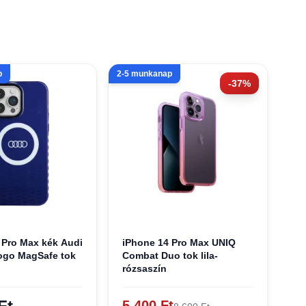
p
2-5 munkanap
-37%
 Pro Max kék Audi
iPhone 14 Pro Max UNIQ
ogo MagSafe tok
Combat Duo tok lila-
rózsaszín
5 400 Ft