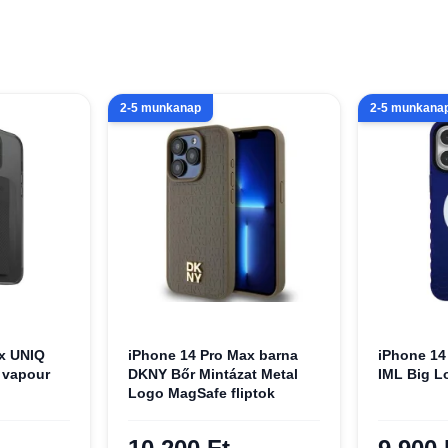
2-5 munkanap
2-5 munkana
x UNIQ
iPhone 14 Pro Max barna
iPhone 14
 vapour
DKNY Bőr Mintázat Metal
IML Big L
Logo MagSafe fliptok