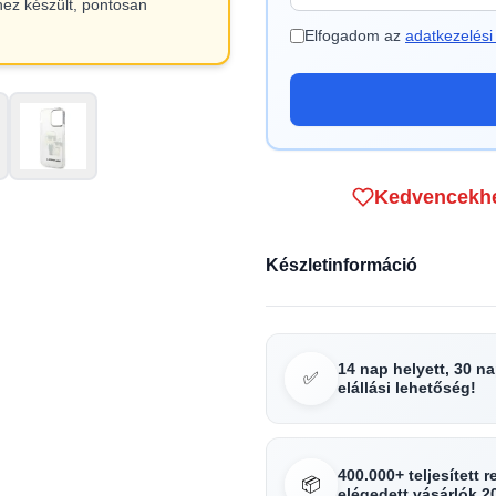
hez készült, pontosan
Elfogadom az
adatkezelési 
Kedvencekh
Készletinformáció
14 nap helyett, 30 n
✅
elállási lehetőség!
400.000+ teljesített 
📦
elégedett vásárlók 2