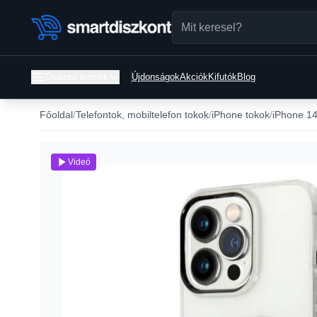
Összes termék
Újdonságok
Akciók
Kifutók
Blog
Főoldal
Telefontok, mobiltelefon tokok
iPhone tokok
iPhone 14
Videó