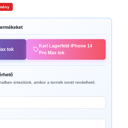
mény
termékeket
Karl Lagerfeld iPhone 14
ax tok
Pro Max tok
lérhető
ailben értesítünk, amikor a termék ismét rendelhető.