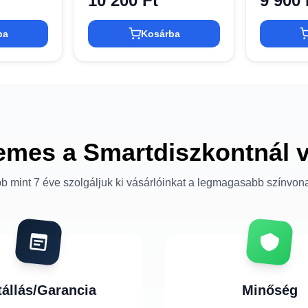
10 200 Ft
9 900 
ba
Kosárba
emes a Smartdiszkontnál 
b mint 7 éve szolgáljuk ki vásárlóinkat a legmagasabb színvon
tállás/Garancia
Minőség