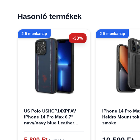
Hasonló termékek
2-5 munkanap
2-5 munkanap
-33%
US Polo USHCP14XPFAV
iPhone 14 Pro Ma
iPhone 14 Pro Max 6.7"
Heldro Mount tok
navy/navy blue Leather
smoke
Stitch tok
5 800 Ft