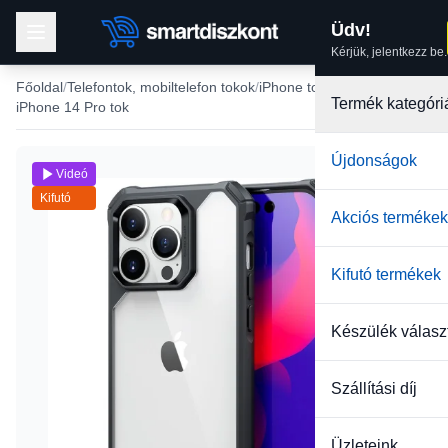
Üdv!
Kérjük, jelentkezz be.
Főoldal
Telefontok, mobiltelefon tokok
iPhone tokok
Termék kategóri
iPhone 14 Pro tok
Újdonságok
Videó
Kifutó
Akciós termékek
Kifutó termékek
Készülék válasz
Szállítási díj
Üzleteink