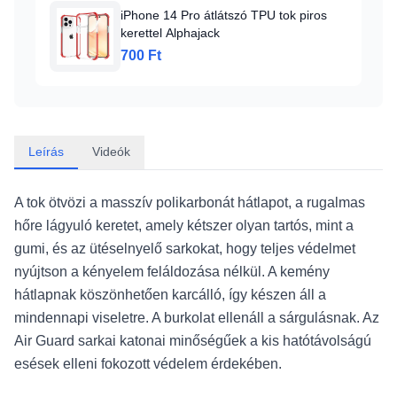
iPhone 14 Pro átlátszó TPU tok piros
kerettel Alphajack
700 Ft
Leírás
Videók
A tok ötvözi a masszív polikarbonát hátlapot, a rugalmas
hőre lágyuló keretet, amely kétszer olyan tartós, mint a
gumi, és az ütéselnyelő sarkokat, hogy teljes védelmet
nyújtson a kényelem feláldozása nélkül. A kemény
hátlapnak köszönhetően karcálló, így készen áll a
mindennapi viseletre. A burkolat ellenáll a sárgulásnak. Az
Air Guard sarkai katonai minőségűek a kis hatótávolságú
esések elleni fokozott védelem érdekében.