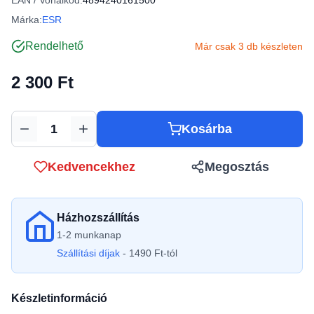
EAN / Vonalkód:
4894240161500
Márka:
ESR
Rendelhető
Már csak 3 db készleten
2 300 Ft
Kosárba
Mennyiség
Kedvencekhez
Megosztás
Házhozszállítás
1-2 munkanap
Szállítási díjak
- 1490 Ft-tól
Készletinformáció