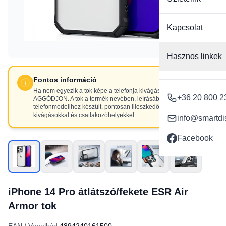
Kapcsolat
Hasznos linkek
Fontos információ
Ha nem egyezik a tok képe a telefonja kivágásaival, NE
+36 20 800 2
AGGÓDJON. A tok a termék nevében, leírásában szereplő
telefonmodellhez készült, pontosan illeszkedő
kivágásokkal és csatlakozóhelyekkel.
info@smartdi
Facebook
iPhone 14 Pro átlátszó/fekete ESR Air
Armor tok