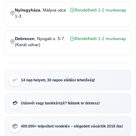
Nyíregyháza
, Mályva utca
Rendelhető 1-2 munkanap
1-3.
Debrecen
, Nyugati u. 5-7.
Rendelhető 1-2 munkanap
(Karát udvar)
✅
14 nap helyett, 30 napos elállási lehetőség!
💳
Utánvét vagy bankkártyá? Nálunk te döntesz!
📦
400.000+ teljesített rendelés – elégedett vásárlók 2018 óta!