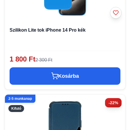
Szilikon Lite tok iPhone 14 Pro kék
1 800 Ft
2 300 Ft
Kosárba
2-5 munkanap
-22%
Kifutó