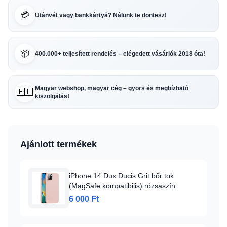
💳
Utánvét vagy bankkártyá? Nálunk te döntesz!
📦
400.000+ teljesített rendelés – elégedett vásárlók 2018 óta!
Magyar webshop, magyar cég – gyors és megbízható
🇭🇺
kiszolgálás!
Ajánlott termékek
iPhone 14 Dux Ducis Grit bőr tok
(MagSafe kompatibilis) rózsaszín
6 000 Ft