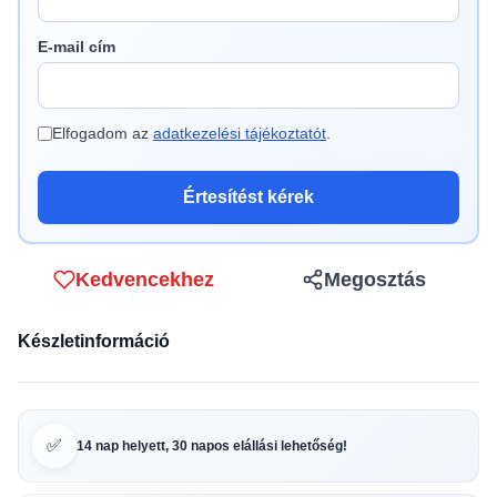
E-mail cím
Elfogadom az
adatkezelési tájékoztatót
.
Értesítést kérek
Kedvencekhez
Megosztás
Készletinformáció
✅
14 nap helyett, 30 napos elállási lehetőség!