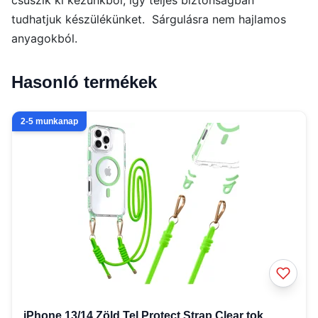
csúszik ki kezünkből, így teljes biztonságban
tudhatjuk készülékünket. Sárgulásra nem hajlamos
anyagokból.
Hasonló termékek
2-5 munkanap
iPhone 13/14 Zöld Tel Protect Strap Clear tok