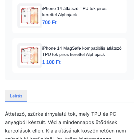
iPhone 14 átlátszó TPU tok piros
kerettel Alphajack
700 Ft
iPhone 14 MagSafe kompatibilis átlátszó
TPU tok piros kerettel Alphajack
1 100 Ft
Leírás
Áttetsző, szürke árnyalatú tok, mely TPU és PC
anyagból készült. Véd a mindennapos ütődések
karcolások ellen. Kialakításának köszönhetően nem