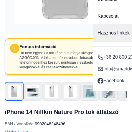
Kapcsolat
Hasznos linkek
Fontos információ
Ha nem egyezik a tok képe a telefonja kivágásaival, NE
+36 20 800 2
AGGÓDJON. A tok a termék nevében, leírásában szereplő
telefonmodellhez készült, pontosan illeszkedő
kivágásokkal és csatlakozóhelyekkel.
info@smartdi
Facebook
iPhone 14 Nillkin Nature Pro tok átlátszó
EAN / Vonalkód:
6902048248496