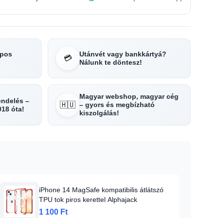
apos
Utánvét vagy bankkártyá?
💳
Nálunk te döntesz!
Magyar webshop, magyar cég
rendelés –
🇭🇺
– gyors és megbízható
018 óta!
kiszolgálás!
iPhone 14 MagSafe kompatibilis átlátszó
TPU tok piros kerettel Alphajack
1 100 Ft