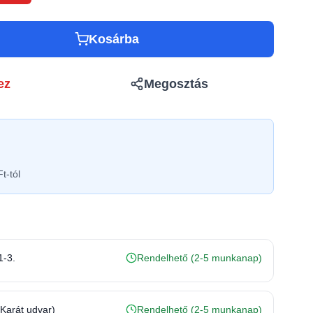
Kosárba
ez
Megosztás
t-tól
1-3.
Rendelhető (2-5 munkanap)
(Karát udvar)
Rendelhető (2-5 munkanap)