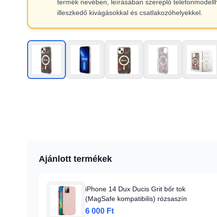
termék nevében, leírásában szereplő telefonmodell
illeszkedő kivágásokkal és csatlakozóhelyekkel.
Ajánlott termékek
iPhone 14 Dux Ducis Grit bőr tok
(MagSafe kompatibilis) rózsaszín
6 000 Ft