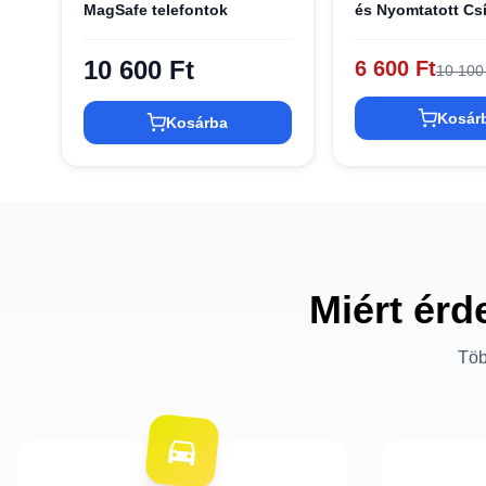
MagSafe telefontok
és Nyomtatott Cs
MagSafe
DKHMP14SHCPTS
10 600 Ft
6 600 Ft
10 100
14 bézs
Kosár
Kosárba
Miért érd
Töb