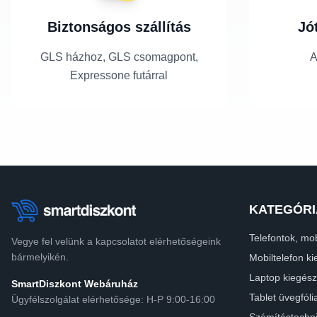
Biztonságos szállítás
Jó
GLS házhoz, GLS csomagpont,
A
Expressone futárral
KATEGÓRI
Telefontok, mob
Vegye fel velünk a kapcsolatot elérhetőségeink
bármelyikén.
Mobiltelefon ki
Laptop kiegész
SmartDiszkont Webáruház
Tablet üvegfóli
Ügyfélszolgálat elérhetősége: H-P 9:00-16:00