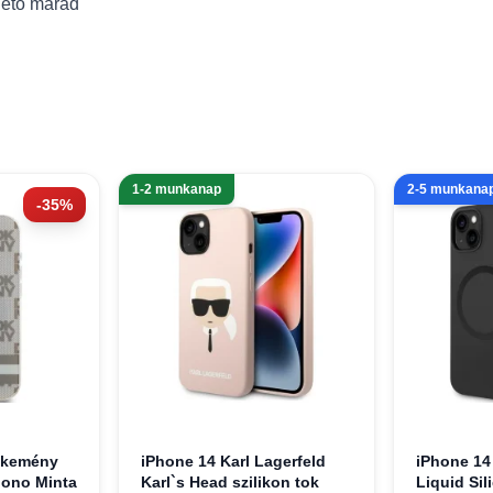
hető marad
1-2 munkanap
2-5 munkana
-35%
 kemény
iPhone 14 Karl Lagerfeld
iPhone 14
Mono Minta
Karl`s Head szilikon tok
Liquid Si