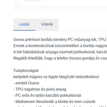
Leírás
Videók
Guess prémium borítás kemény PC-műanyag tok, TPU p
Ennek a kombinációnak köszönhetően a borítás nagyon st
A tok hátoldalának anyaga nyomott polikarbonát, karcáll
Magától értetődik, hogy a telefon összes gombja és csat
Tulajdonságok
beépített mágnes az Apple MagSafe tartozékokhoz
- eredeti Guess
- TPU rugalmas és puha anyag
- PC erős és tartós karcálló polikarbonát
- tökéletesen illeszkedik a kézbe és nem csúszik