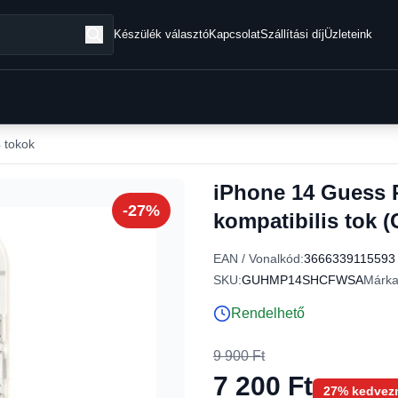
Készülék választó
Kapcsolat
Szállítási díj
Üzleteink
 tokok
iPhone 14 Guess 
-27%
kompatibilis to
EAN / Vonalkód:
3666339115593
SKU:
GUHMP14SHCFWSA
Márka
Rendelhető
9 900 Ft
7 200 Ft
27% kedvez