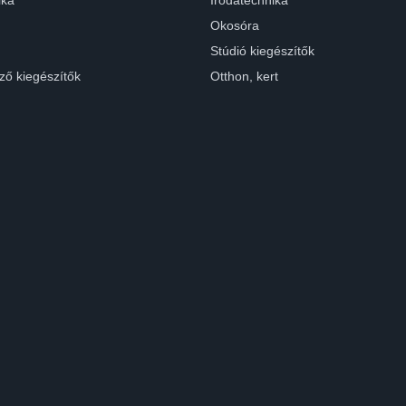
ika
Irodatechnika
Okosóra
Stúdió kiegészítők
ző kiegészítők
Otthon, kert