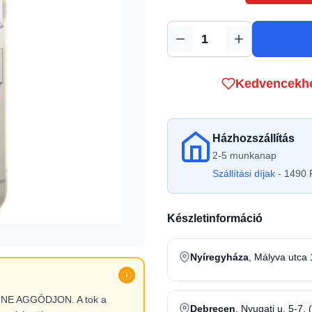
Mennyiség
Kedvencekh
Házhozszállítás
2-5 munkanap
Szállítási díjak
- 1490 F
Készletinformáció
Nyíregyháza
, Mályva utca 
l, NE AGGÓDJON. A tok a
Debrecen
, Nyugati u. 5-7. 