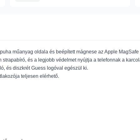
uha műanyag oldala és beépített mágnese az Apple MagSafe 
rapabíró, és a legjobb védelmet nyújtja a telefonnak a karcolá
ó, és diszkrét Guess logóval egészül ki.
lakozója teljesen elérhető.