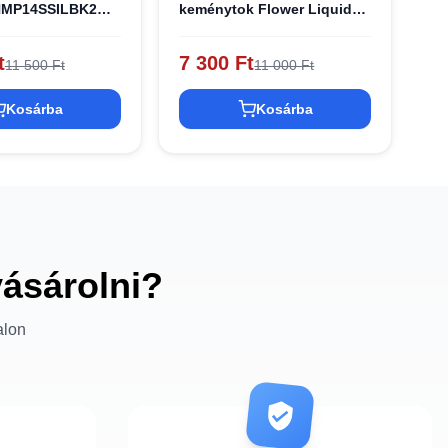
MP14SSILBK2
keménytok Flower Liquid
Glitter tok
t
7 300 Ft
11 500 Ft
11 000 Ft
Kosárba
Kosárba
vásárolni?
alon