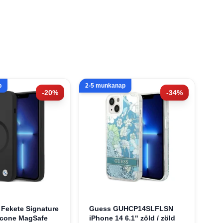
p
2-5 munkanap
-20%
-34%
 Fekete Signature
Guess GUHCP14SLFLSN
licone MagSafe
iPhone 14 6.1" zöld / zöld