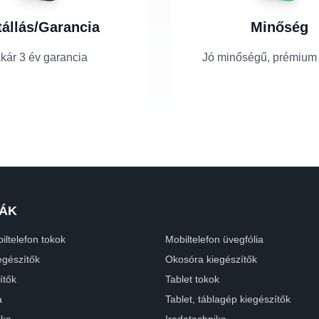
tállás/Garancia
Minőség
kár 3 év garancia
Jó minőségű, prémium
ÁK
iltelefon tokok
Mobiltelefon üvegfólia
egészítők
Okosóra kiegészítők
ítők
Tablet tokok
a
Tablet, táblagép kiegészítők