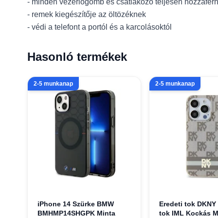
- minden vezérlőgomb és csatlakozó teljesen hozzáfér
- remek kiegészítője az öltözéknek
- védi a telefont a portól és a karcolásoktól
Hasonló termékek
2-5 munkanap
2-5 munkanap
iPhone 14 Szürke BMW
Eredeti tok DKNY
BMHMP14SHGPK Minta
tok IML Kockás 