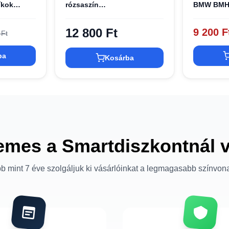
íkok
rózsaszín
BMW BMH
(KLHCP14SSLKHLP)
tok
E iPhone
12 800 Ft
9 200 F
 Ft
ba
Kosárba
emes a Smartdiszkontnál 
b mint 7 éve szolgáljuk ki vásárlóinkat a legmagasabb színvon