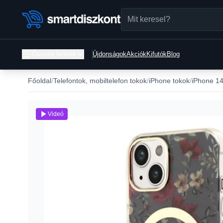
Összes termék
Újdonságok
Akciók
Kifutók
Blog
Főoldal
Telefontok, mobiltelefon tokok
iPhone tokok
iPhone 14
Videó