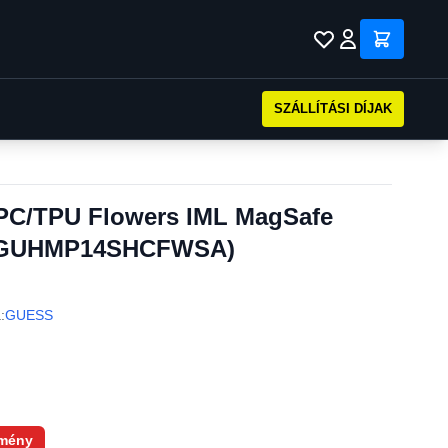
SZÁLLÍTÁSI DÍJAK
PC/TPU Flowers IML MagSafe
k (GUHMP14SHCFWSA)
:
GUESS
mény