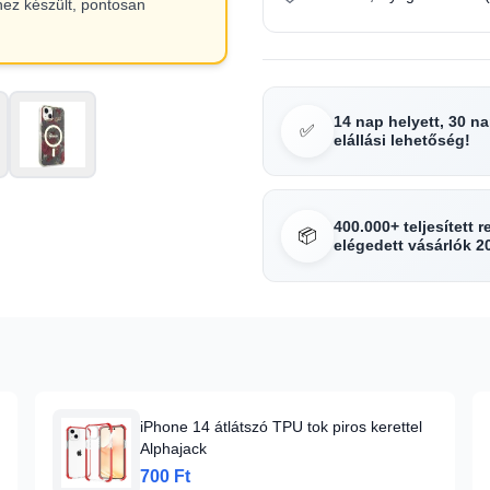
hez készült, pontosan
14 nap helyett, 30 n
✅
elállási lehetőség!
400.000+ teljesített 
📦
elégedett vásárlók 2
iPhone 14 átlátszó TPU tok piros kerettel
Alphajack
700 Ft