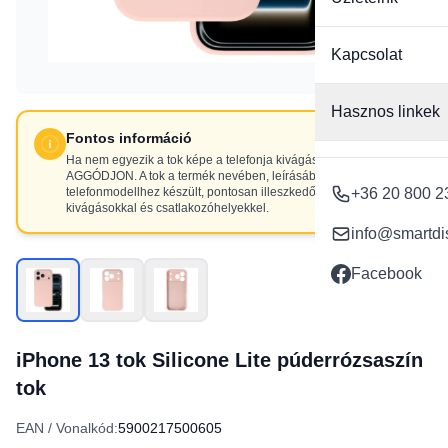
Kapcsolat
Hasznos linkek
Fontos információ
Ha nem egyezik a tok képe a telefonja kivágásaival, NE
AGGÓDJON. A tok a termék nevében, leírásában szereplő
telefonmodellhez készült, pontosan illeszkedő
+36 20 800 2
kivágásokkal és csatlakozóhelyekkel.
info@smartdi
Facebook
iPhone 13 tok Silicone Lite púderrózsaszín
tok
EAN / Vonalkód:
5900217500605