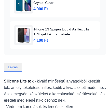
Crystal Clear
4 900 Ft
iPhone 13 Spigen Liquid Air flexibilis
TPU gél tok matt fekete
4 100 Ft
Leírás
Silicone Lite tok
- kiváló minőségű anyagokból készült
tok, amely tökéletesen illeszkedik a kiválasztott modellhez.
A tok megvédi készülékét a karcolásoktól, sérülésektől, és
eredeti megjelenést kölcsönöz neki.
- Védelem karcolások és leesések ellen