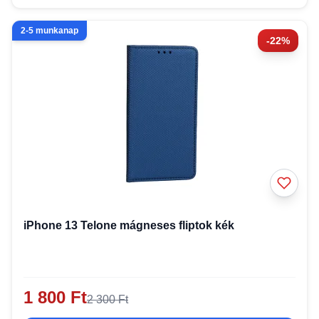
2-5 munkanap
-22%
iPhone 13 Telone mágneses fliptok kék
1 800 Ft
2 300 Ft