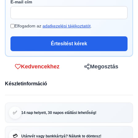
E-mail cím
Elfogadom az
adatkezelési tájékoztatót
.
Értesítést kérek
Kedvencekhez
Megosztás
Készletinformáció
✅
14 nap helyett, 30 napos elállási lehetőség!
💳
Utánvét vagy bankkártyá? Nálunk te döntesz!