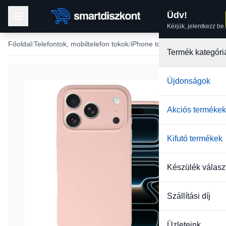
Üdv!
Kérjük, jelentkezz be.
Főoldal
Telefontok, mobiltelefon tokok
iPhone tokok
iPhone 13 tok
Termék kategóri
Újdonságok
Akciós termékek
Kifutó termékek
Készülék válasz
Szállítási díj
Üzleteink