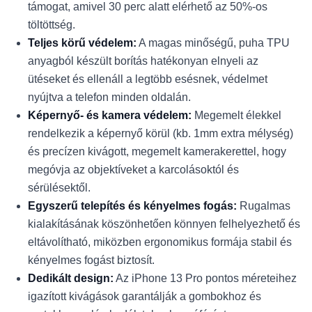
támogat, amivel 30 perc alatt elérhető az 50%-os
töltöttség.
Teljes körű védelem:
A magas minőségű, puha TPU
anyagból készült borítás hatékonyan elnyeli az
ütéseket és ellenáll a legtöbb esésnek, védelmet
nyújtva a telefon minden oldalán.
Képernyő- és kamera védelem:
Megemelt élekkel
rendelkezik a képernyő körül (kb. 1mm extra mélység)
és precízen kivágott, megemelt kamerakerettel, hogy
megóvja az objektíveket a karcolásoktól és
sérülésektől.
Egyszerű telepítés és kényelmes fogás:
Rugalmas
kialakításának köszönhetően könnyen felhelyezhető és
eltávolítható, miközben ergonomikus formája stabil és
kényelmes fogást biztosít.
Dedikált design:
Az iPhone 13 Pro pontos méreteihez
igazított kivágások garantálják a gombokhoz és