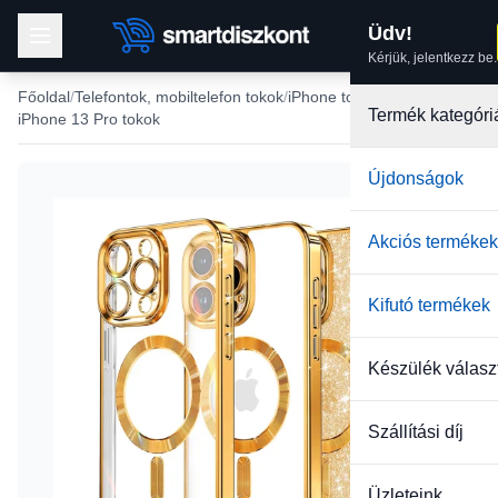
Üdv!
Kérjük, jelentkezz be.
Főoldal
Telefontok, mobiltelefon tokok
iPhone tokok
Termék kategóri
iPhone 13 Pro tokok
Újdonságok
-33%
Akciós termékek
Kifutó termékek
Készülék válasz
Szállítási díj
Üzleteink