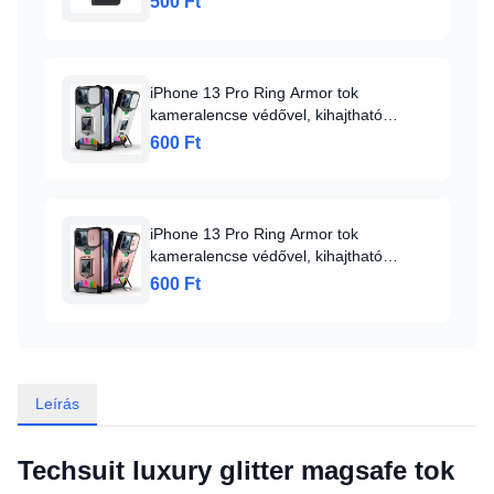
500 Ft
iPhone 13 Pro Ring Armor tok
kameralencse védővel, kihajtható
támasszal, kártyatartóval ezüst (ip-13-
600 Ft
pro-ring-armor-silver)
iPhone 13 Pro Ring Armor tok
kameralencse védővel, kihajtható
támasszal, kártyatartóval rózsaszín (ip-
600 Ft
13-pro-ring-armor-pink)
Leírás
Techsuit luxury glitter magsafe tok