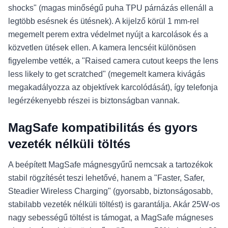
shocks" (magas minőségű puha TPU párnázás ellenáll a
legtöbb esésnek és ütésnek). A kijelző körül 1 mm-rel
megemelt perem extra védelmet nyújt a karcolások és a
közvetlen ütések ellen. A kamera lencséit különösen
figyelembe vették, a "Raised camera cutout keeps the lens
less likely to get scratched" (megemelt kamera kivágás
megakadályozza az objektívek karcolódását), így telefonja
legérzékenyebb részei is biztonságban vannak.
MagSafe kompatibilitás és gyors
vezeték nélküli töltés
A beépített MagSafe mágnesgyűrű nemcsak a tartozékok
stabil rögzítését teszi lehetővé, hanem a "Faster, Safer,
Steadier Wireless Charging" (gyorsabb, biztonságosabb,
stabilabb vezeték nélküli töltést) is garantálja. Akár 25W-os
nagy sebességű töltést is támogat, a MagSafe mágneses