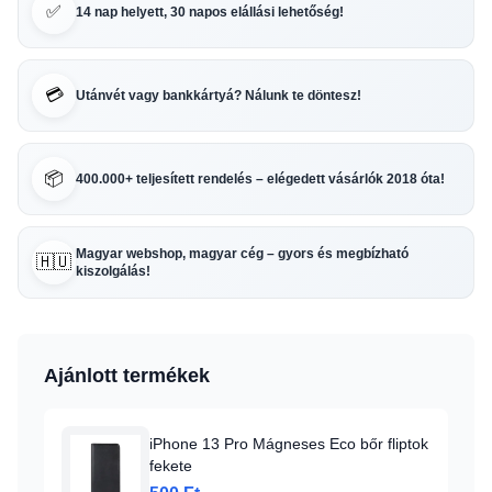
✅
14 nap helyett, 30 napos elállási lehetőség!
💳
Utánvét vagy bankkártyá? Nálunk te döntesz!
📦
400.000+ teljesített rendelés – elégedett vásárlók 2018 óta!
Magyar webshop, magyar cég – gyors és megbízható
🇭🇺
kiszolgálás!
Ajánlott termékek
iPhone 13 Pro Mágneses Eco bőr fliptok
fekete