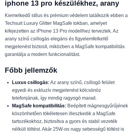
iphone 13 pro készülékhez, arany
Kiemelkedő stílus és prémium védelem találkozik ebben a
Techsuit Luxury Glitter MagSafe tokban, amelyet
kifejezetten az iPhone 13 Pro modellhez terveztek. Az
arany színű csillogás elegáns és figyelemfelkeltő
megjelenést biztosít, miközben a MagSafe kompatibilitás
garantálja a modern funkcionalitást.
Főbb jellemzők
Luxus csillogás:
Az arany színű, csillogó felület
egyedi és exkluzív megjelenést kölcsönöz
telefonjának, így mindig ragyogó marad.
MagSafe kompatibilitás:
Beépített mágnesgyűrűjének
köszönhetően tökéletesen illeszkedik a MagSafe
tartozékokhoz, biztosítva a gyors és stabil vezeték
nélküli töltést. Akár 25W-os nagy sebességű töltést is