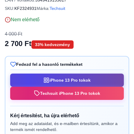
EAN / Vonalkód:
5949419133617
SKU:
KF2324931
Márka:
Techsuit
Nem elérhető
4 000 Ft
2 700 Ft
33% kedvezmény
Fedezd fel a hasonló termékeket
iPhone 13 Pro tokok
Techsuit iPhone 13 Pro tokok
Kérj értesítést, ha újra elérhető
Add meg az adataidat, és e-mailben értesítünk, amikor a
termék ismét rendelhető.