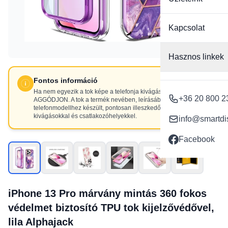
Kapcsolat
Hasznos linkek
Fontos információ
Ha nem egyezik a tok képe a telefonja kivágásaival, NE
+36 20 800 2
AGGÓDJON. A tok a termék nevében, leírásában szereplő
telefonmodellhez készült, pontosan illeszkedő
kivágásokkal és csatlakozóhelyekkel.
info@smartdi
Facebook
iPhone 13 Pro márvány mintás 360 fokos
védelmet biztosító TPU tok kijelzővédővel,
lila Alphajack