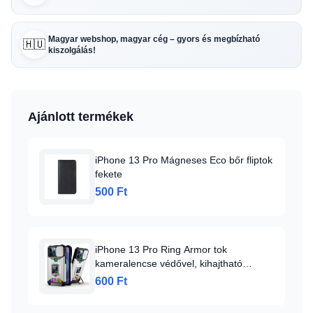
Magyar webshop, magyar cég – gyors és megbízható
🇭🇺
kiszolgálás!
Ajánlott termékek
iPhone 13 Pro Mágneses Eco bőr fliptok
fekete
500 Ft
iPhone 13 Pro Ring Armor tok
kameralencse védővel, kihajtható
támasszal, kártyatartóval ezüst (ip-13-
600 Ft
pro-ring-armor-silver)