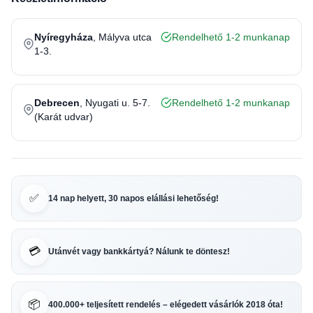
Nyíregyháza
, Mályva utca
Rendelhető 1-2 munkanap
1-3.
Debrecen
, Nyugati u. 5-7.
Rendelhető 1-2 munkanap
(Karát udvar)
✅
14 nap helyett, 30 napos elállási lehetőség!
💳
Utánvét vagy bankkártyá? Nálunk te döntesz!
📦
400.000+ teljesített rendelés – elégedett vásárlók 2018 óta!