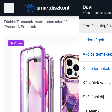
Üdv!
Kérjük, jelentkezz be.
Főoldal
Telefontok, mobiltelefon tokok
iPhone tokok
Termék kategóri
iPhone 13 Pro tokok
Újdonságok
Videó
Akciós termékek
Kifutó termékek
Készülék válasz
Szállítási díj
Üzleteink