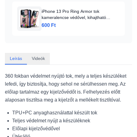
iPhone 13 Pro Ring Armor tok
kameralencse védővel, kihajtható
támasszal, kártyatartóval rózsaszín (ip-
600 Ft
13-pro-ring-armor-pink)
Leírás
Videók
360 fokban védelmet nyújtó tok, mely a teljes készüléket
lefedi, így biztosítja, hogy sehol ne sérülhessen meg. Az
előlap tartalmaz egy kijelzővédőt is. Felhelyezés előtt
alaposan tisztítsa meg a kijelzőt a mellékelt tisztítóval.
TPU+PC anyaghasználattal készült tok
Teljes védelmet nyújt a készüléknek
Előlapi kijelzővédővel
Ütésálló