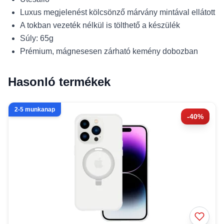
Luxus megjelenést kölcsönző márvány mintával ellátott
A tokban vezeték nélkül is tölthető a készülék
Súly: 65g
Prémium, mágnesesen zárható kemény dobozban
Hasonló termékek
2-5 munkanap
-40%