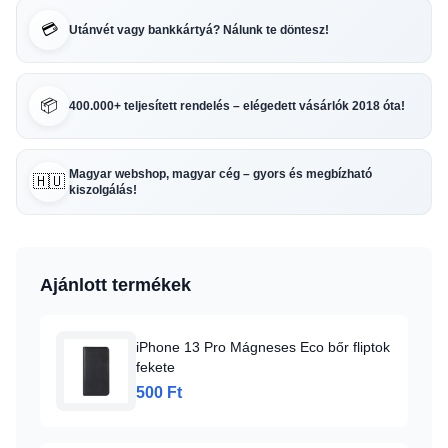
💳
Utánvét vagy bankkártyá? Nálunk te döntesz!
📦
400.000+ teljesített rendelés – elégedett vásárlók 2018 óta!
Magyar webshop, magyar cég – gyors és megbízható
🇭🇺
kiszolgálás!
Ajánlott termékek
iPhone 13 Pro Mágneses Eco bőr fliptok
fekete
500 Ft