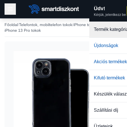
Üdv!
Kérjük, jelentkezz be.
Főoldal
Telefontok, mobiltelefon tokok
iPhone tokok
Termék kategóri
iPhone 13 Pro tokok
Újdonságok
Akciós termékek
Kifutó termékek
Készülék válasz
Szállítási díj
Üzleteink