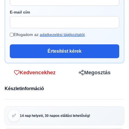
E-mail cím
Elfogadom az
adatkezelési tájékoztatót
.
Értesítést kérek
Kedvencekhez
Megosztás
Készletinformáció
✅
14 nap helyett, 30 napos elállási lehetőség!