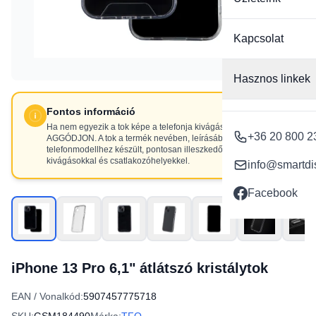
Kapcsolat
Hasznos linkek
Fontos információ
Ha nem egyezik a tok képe a telefonja kivágásaival, NE
+36 20 800 2
AGGÓDJON. A tok a termék nevében, leírásában szereplő
telefonmodellhez készült, pontosan illeszkedő
kivágásokkal és csatlakozóhelyekkel.
info@smartdi
Facebook
iPhone 13 Pro 6,1" átlátszó kristálytok
EAN / Vonalkód:
5907457775718