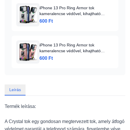
iPhone 13 Pro Ring Armor tok
kameralencse védővel, kihajtható
támasszal, kártyatartóval ezüst (ip-13-
600 Ft
pro-ring-armor-silver)
iPhone 13 Pro Ring Armor tok
kameralencse védővel, kihajtható
támasszal, kártyatartóval rózsaszín (ip-
600 Ft
13-pro-ring-armor-pink)
Leírás
Termék leírása:
A Crystal tok egy gondosan megtervezett tok, amely átfogó
védelmet garantál a telefonod számára, figyelembe véve