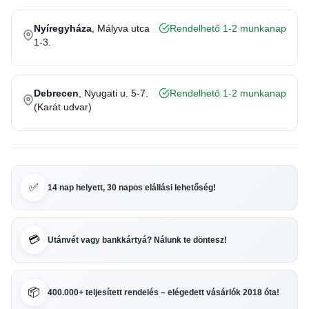
Nyíregyháza
, Mályva utca
Rendelhető 1-2 munkanap
1-3.
Debrecen
, Nyugati u. 5-7.
Rendelhető 1-2 munkanap
(Karát udvar)
✅
14 nap helyett, 30 napos elállási lehetőség!
💳
Utánvét vagy bankkártyá? Nálunk te döntesz!
📦
400.000+ teljesített rendelés – elégedett vásárlók 2018 óta!