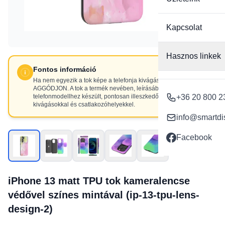
Kapcsolat
Hasznos linkek
Fontos információ
Ha nem egyezik a tok képe a telefonja kivágásaival, NE
AGGÓDJON. A tok a termék nevében, leírásában szereplő
telefonmodellhez készült, pontosan illeszkedő
+36 20 800 2
kivágásokkal és csatlakozóhelyekkel.
info@smartdi
Facebook
iPhone 13 matt TPU tok kameralencse
védővel színes mintával (ip-13-tpu-lens-
design-2)