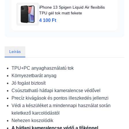
iPhone 13 Spigen Liquid Air flexibilis
TPU gél tok matt fekete
4 100 Ft
Leírás
TPU+PC anyaghasználatú tok
Környezetbarát anyag
Jó fogást biztosít
Csúsztatható hátlapi kameralencse védővel
Precíz kivágások és pontos illeszkedés jellemzi
Védi a készüléket a mindennapi használat során
keletkező karcolódástól
Nehezen koszolódik
A hátlapi kameralencse védő a főképpel