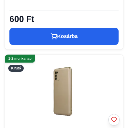
600 Ft
Kosárba
1-2 munkanap
Kifutó