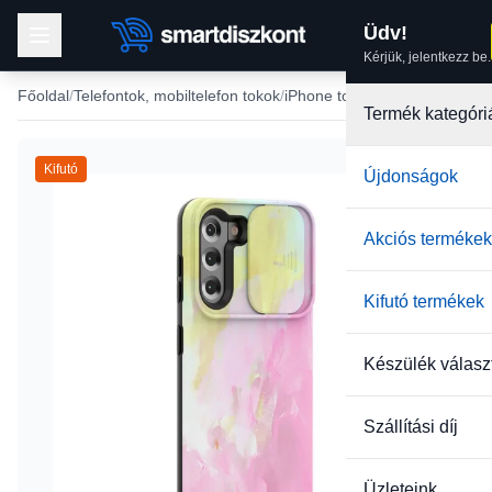
Üdv!
Kérjük, jelentkezz be.
Főoldal
Telefontok, mobiltelefon tokok
iPhone tokok
iPhone 13 tok
Termék kategóri
Kifutó
Újdonságok
Akciós termékek
Kifutó termékek
Készülék válasz
Szállítási díj
Üzleteink