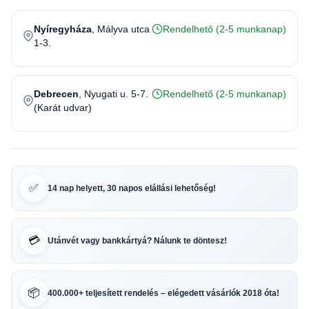
Nyíregyháza
, Mályva utca
Rendelhető (2-5 munkanap)
1-3.
Debrecen
, Nyugati u. 5-7.
Rendelhető (2-5 munkanap)
(Karát udvar)
✅
14 nap helyett, 30 napos elállási lehetőség!
💳
Utánvét vagy bankkártyá? Nálunk te döntesz!
📦
400.000+ teljesített rendelés – elégedett vásárlók 2018 óta!