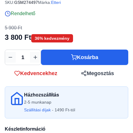
SKU:
GSM274497
Márka:
Etteri
Rendelhető
5 900 Ft
3 800 Ft
36% kedvezmény
Kosárba
Mennyiség
Kedvencekhez
Megosztás
Házhozszállítás
2-5 munkanap
Szállítási díjak
- 1490 Ft-tól
Készletinformáció