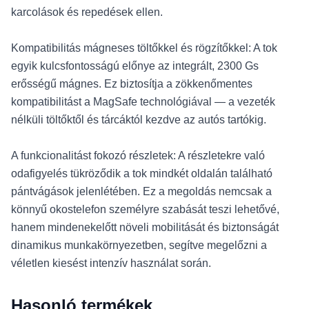
karcolások és repedések ellen.
Kompatibilitás mágneses töltőkkel és rögzítőkkel: A tok
egyik kulcsfontosságú előnye az integrált, 2300 Gs
erősségű mágnes. Ez biztosítja a zökkenőmentes
kompatibilitást a MagSafe technológiával — a vezeték
nélküli töltőktől és tárcáktól kezdve az autós tartókig.
A funkcionalitást fokozó részletek: A részletekre való
odafigyelés tükröződik a tok mindkét oldalán található
pántvágások jelenlétében. Ez a megoldás nemcsak a
könnyű okostelefon személyre szabását teszi lehetővé,
hanem mindenekelőtt növeli mobilitását és biztonságát
dinamikus munkakörnyezetben, segítve megelőzni a
véletlen kiesést intenzív használat során.
Hasonló termékek