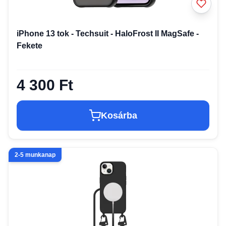
iPhone 13 tok - Techsuit - HaloFrost II MagSafe -
Fekete
4 300 Ft
Kosárba
2-5 munkanap