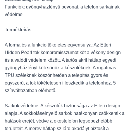
Funkciók: gyöngyházfényű bevonat, a telefon sarkainak
védelme
Termékleírás
A forma és a funkció tökéletes egyensúlya: Az Etteri
Hidden Pearl tok kompromisszumot köt a vékony design
és a valódi védelem között. A tartós akril hátlap egyedi
gyöngyházfényt kölcsönöz a készüléknek. A rugalmas
TPU széleknek köszönhetően a telepítés gyors és
egyszerű, a tok tökéletesen illeszkedik a telefonhoz. 5
színváltozatban elérhető.
Sarkok védelme: A készülék biztonsága az Etteri design
alapja. A sokkoláselnyelő sarkok hatékonyan csökkentik a
hatások erejét, védve a okostelefon legsebezhetőbb
területeit. A merev hátlap szilárd akadályt biztosít a