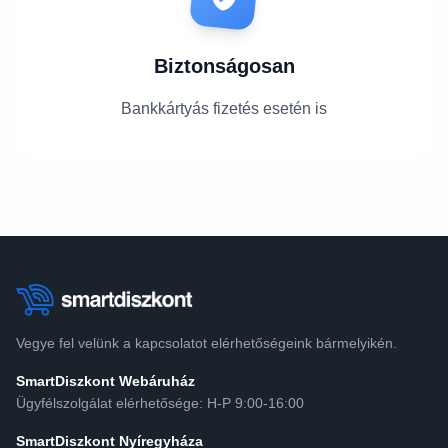
Biztonságosan
Bankkártyás fizetés esetén is
Vegye fel velünk a kapcsolatot elérhetőségeink bármelyikén.
SmartDiszkont Webáruház
Ügyfélszolgálat elérhetősége: H-P 9:00-16:00
SmartDiszkont Nyíregyháza