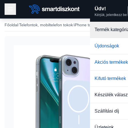
Üdv!
Kérjük, jelentkezz be.
Főoldal
Telefontok, mobiltelefon tokok
iPhone tokok
iPhone 13 tok
Termék kategóri
Újdonságok
-36%
Akciós termékek
Kifutó termékek
Készülék válasz
Szállítási díj
Üzleteink