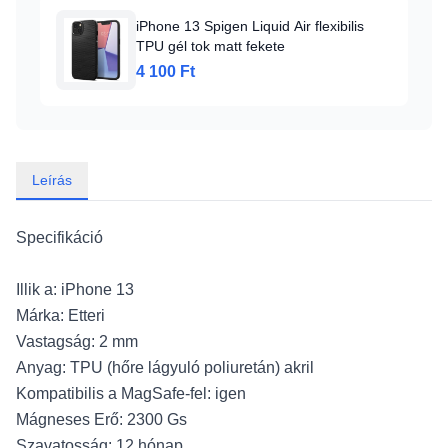
iPhone 13 Spigen Liquid Air flexibilis
TPU gél tok matt fekete
4 100 Ft
Leírás
Specifikáció
Illik a: iPhone 13
Márka: Etteri
Vastagság: 2 mm
Anyag: TPU (hőre lágyuló poliuretán) akril
Kompatibilis a MagSafe-fel: igen
Mágneses Erő: 2300 Gs
Szavatosság: 12 hónap