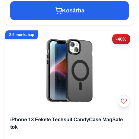
Kosárba
2-5 munkanap
-40%
iPhone 13 Fekete Techsuit CandyCase MagSafe
tok