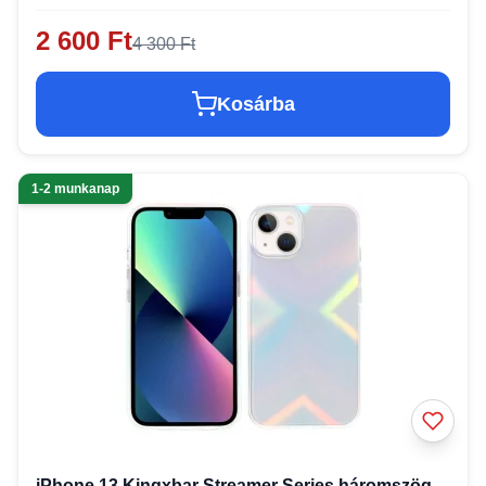
2 600 Ft
4 300 Ft
Kosárba
1-2 munkanap
iPhone 13 Kingxbar Streamer Series háromszög