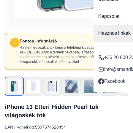
Kapcsolat
Hasznos linkek
Fontos információ
Ha nem egyezik a tok képe a telefonja kivágásaival, NE
AGGÓDJON. A tok a termék nevében, leírásában szereplő
telefonmodellhez készült, pontosan illeszkedő
+36 20 800 2
kivágásokkal és csatlakozóhelyekkel.
info@smartdi
Facebook
iPhone 13 Etteri Hidden Pearl tok
világoskék tok
EAN / Vonalkód:
5907674528494