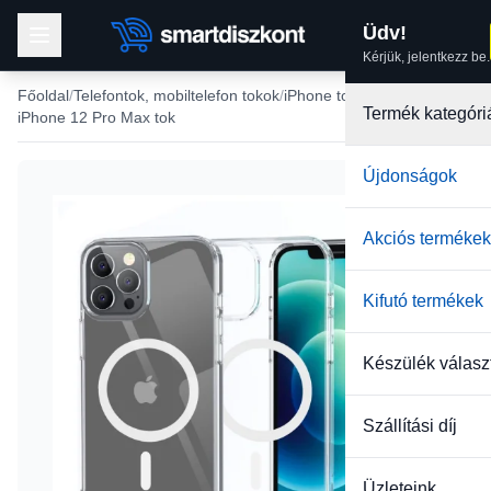
Üdv!
Kérjük, jelentkezz be.
Főoldal
Telefontok, mobiltelefon tokok
iPhone tokok
Termék kategóri
iPhone 12 Pro Max tok
Újdonságok
-36%
Akciós termékek
Kifutó termékek
Készülék válasz
Szállítási díj
Üzleteink