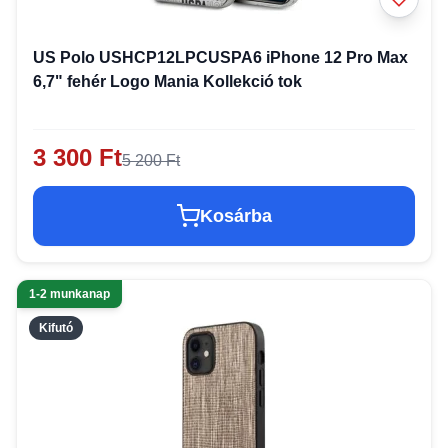
US Polo USHCP12LPCUSPA6 iPhone 12 Pro Max
6,7" fehér Logo Mania Kollekció tok
3 300 Ft
5 200 Ft
Kosárba
1-2 munkanap
Kifutó