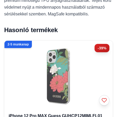
prémium minőségű TPU anyaghasználatának. Teljes körű
védelmet nyújt a mindennapos használatból származó
sérülésekkel szemben. MagSafe kompatibilis.
Hasonló termékek
2-5 munkanap
-39%
iPhone 12 Pro MAX Guess GUHCP12MIMLFL01