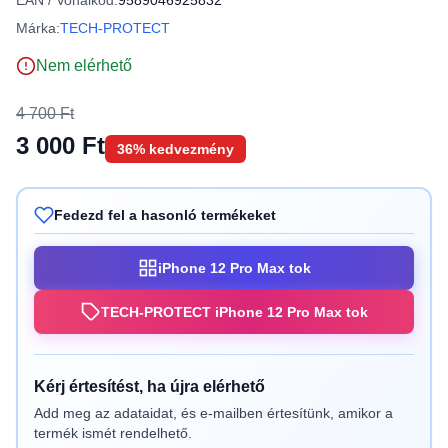
EAN / Vonalkód:
9589046925832
Márka:
TECH-PROTECT
Nem elérhető
4 700 Ft
3 000 Ft
36% kedvezmény
Fedezd fel a hasonló termékeket
iPhone 12 Pro Max tok
TECH-PROTECT iPhone 12 Pro Max tok
Kérj értesítést, ha újra elérhető
Add meg az adataidat, és e-mailben értesítünk, amikor a
termék ismét rendelhető.