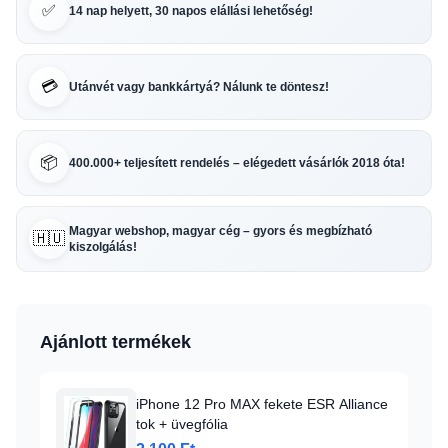
✅
14 nap helyett, 30 napos elállási lehetőség!
💳
Utánvét vagy bankkártyá? Nálunk te döntesz!
📦
400.000+ teljesített rendelés – elégedett vásárlók 2018 óta!
Magyar webshop, magyar cég – gyors és megbízható
🇭🇺
kiszolgálás!
Ajánlott termékek
iPhone 12 Pro MAX fekete ESR Alliance
tok + üvegfólia