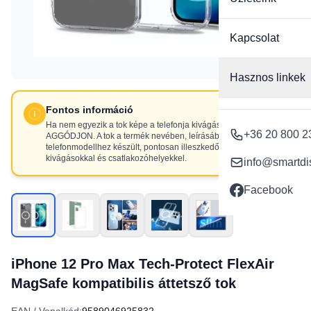
Kapcsolat
Hasznos linkek
Fontos információ
Ha nem egyezik a tok képe a telefonja kivágásaival, NE
+36 20 800 2
AGGÓDJON. A tok a termék nevében, leírásában szereplő
telefonmodellhez készült, pontosan illeszkedő
kivágásokkal és csatlakozóhelyekkel.
info@smartdi
Facebook
iPhone 12 Pro Max Tech-Protect FlexAir
MagSafe kompatibilis áttetsző tok