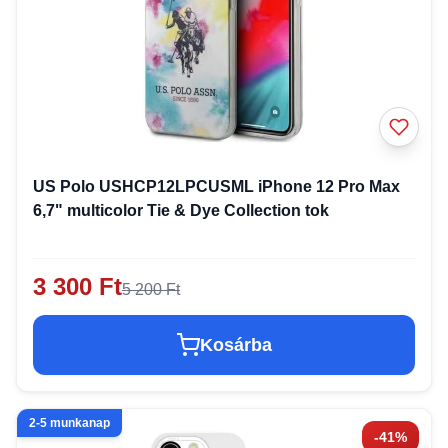
US Polo USHCP12LPCUSML iPhone 12 Pro Max
6,7" multicolor Tie & Dye Collection tok
3 300 Ft
5 200 Ft
Kosárba
2-5 munkanap
-41%