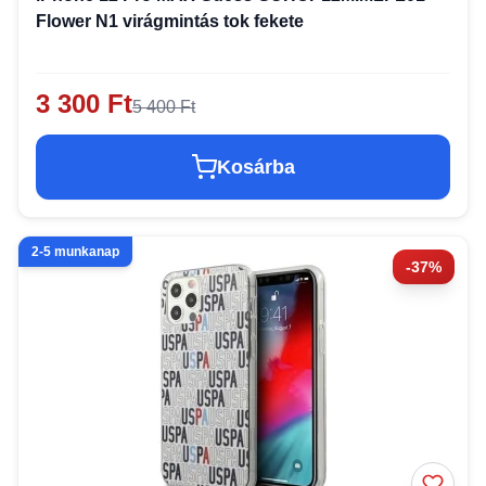
Flower N1 virágmintás tok fekete
3 300 Ft
5 400 Ft
Kosárba
2-5 munkanap
-37%