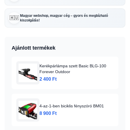
Magyar webshop, magyar cég – gyors és megbízható
🇭🇺
kiszolgálás!
Ajánlott termékek
Kerékpárlámpa szett Basic BLG-100
Forever Outdoor
2 400 Ft
4-az-1-ben biciklis fényszóró BM01
8 900 Ft