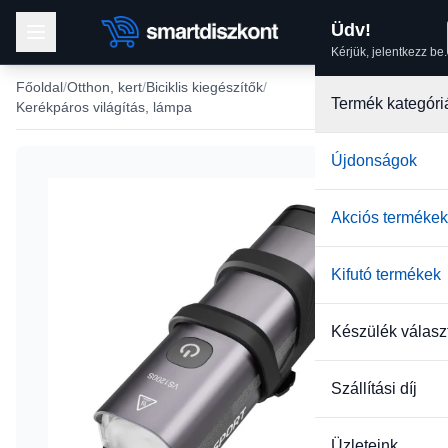
Üdv!
Kérjük, jelentkezz be.
Főoldal
Otthon, kert
Biciklis kiegészítők
Termék kategóri
Kerékpáros világítás, lámpa
Újdonságok
Akciós termékek
Kifutó termékek
Készülék válasz
Szállítási díj
Üzleteink