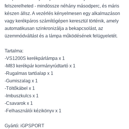
felszerelheted - mindössze néhány másodperc, és máris
készen állsz. A vezérlés kényelmesen egy alkalmazáson
vagy kerékpáros számítógépen keresztül történik, amely
automatikusan szinkronizálja a bekapcsolást, az
üzemmódváltást és a lámpa működésének felügyeletét.
Tartalma:
-VS1200S kerékpárlámpa x 1
-M83 kerékpár kormányrúdtartó x 1
-Rugalmas tartóalap x 1
-Gumiszalag x 1
-Töltőkábel x 1
-Imbuszkulcs x 1
-Csavarok x 1
-Felhasználói kézikönyv x 1
Gyártó: iGPSPORT