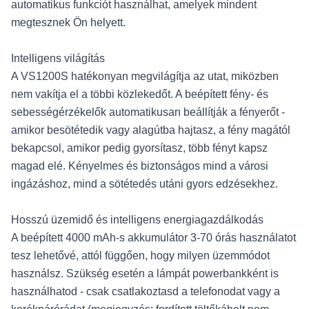
automatikus funkciót használhat, amelyek mindent
megtesznek Ön helyett.
Intelligens világítás
A VS1200S hatékonyan megvilágítja az utat, miközben
nem vakítja el a többi közlekedőt. A beépített fény- és
sebességérzékelők automatikusan beállítják a fényerőt -
amikor besötétedik vagy alagútba hajtasz, a fény magától
bekapcsol, amikor pedig gyorsítasz, több fényt kapsz
magad elé. Kényelmes és biztonságos mind a városi
ingázáshoz, mind a sötétedés utáni gyors edzésekhez.
Hosszú üzemidő és intelligens energiagazdálkodás
A beépített 4000 mAh-s akkumulátor 3-70 órás használatot
tesz lehetővé, attól függően, hogy milyen üzemmódot
használsz. Szükség esetén a lámpát powerbankként is
használhatod - csak csatlakoztasd a telefonodat vagy a