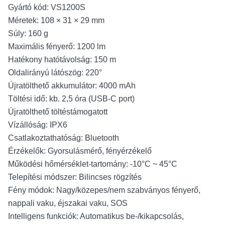
Gyártó kód: VS1200S
Méretek: 108 × 31 × 29 mm
Súly: 160 g
Maximális fényerő: 1200 lm
Hatékony hatótávolság: 150 m
Oldalirányú látószög: 220°
Újratölthető akkumulátor: 4000 mAh
Töltési idő: kb. 2,5 óra (USB-C port)
Újratölthető töltéstámogatott
Vízállóság: IPX6
Csatlakoztathatóság: Bluetooth
Érzékelők: Gyorsulásmérő, fényérzékelő
Működési hőmérséklet-tartomány: -10°C ~ 45°C
Telepítési módszer: Bilincses rögzítés
Fény módok: Nagy/közepes/nem szabványos fényerő,
nappali vaku, éjszakai vaku, SOS
Intelligens funkciók: Automatikus be-/kikapcsolás,