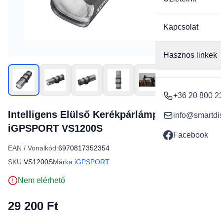
Kapcsolat
Hasznos linkek
+36 20 800 2
Intelligens Elülső Kerékpárlámpa
info@smartdi
iGPSPORT VS1200S
Facebook
EAN / Vonalkód:
6970817352354
SKU:
VS1200S
Márka:
iGPSPORT
Nem elérhető
29 200 Ft