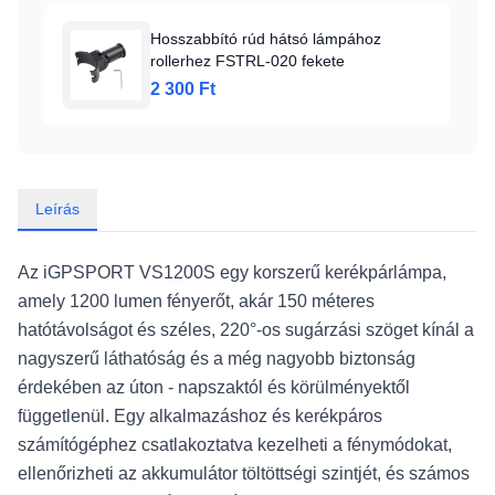
Hosszabbító rúd hátsó lámpához
rollerhez FSTRL-020 fekete
2 300 Ft
Leírás
Az iGPSPORT VS1200S egy korszerű kerékpárlámpa,
amely 1200 lumen fényerőt, akár 150 méteres
hatótávolságot és széles, 220°-os sugárzási szöget kínál a
nagyszerű láthatóság és a még nagyobb biztonság
érdekében az úton - napszaktól és körülményektől
függetlenül. Egy alkalmazáshoz és kerékpáros
számítógéphez csatlakoztatva kezelheti a fénymódokat,
ellenőrizheti az akkumulátor töltöttségi szintjét, és számos