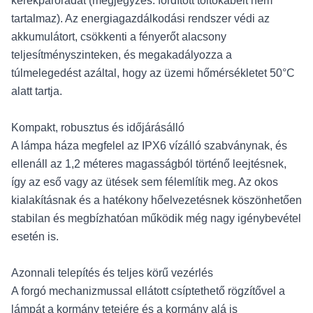
kerékpárórádat (megjegyzés: fordított töltőkábelt nem
tartalmaz). Az energiagazdálkodási rendszer védi az
akkumulátort, csökkenti a fényerőt alacsony
teljesítményszinteken, és megakadályozza a
túlmelegedést azáltal, hogy az üzemi hőmérsékletet 50°C
alatt tartja.
Kompakt, robusztus és időjárásálló
A lámpa háza megfelel az IPX6 vízálló szabványnak, és
ellenáll az 1,2 méteres magasságból történő leejtésnek,
így az eső vagy az ütések sem félemlítik meg. Az okos
kialakításnak és a hatékony hőelvezetésnek köszönhetően
stabilan és megbízhatóan működik még nagy igénybevétel
esetén is.
Azonnali telepítés és teljes körű vezérlés
A forgó mechanizmussal ellátott csíptethető rögzítővel a
lámpát a kormány tetejére és a kormány alá is