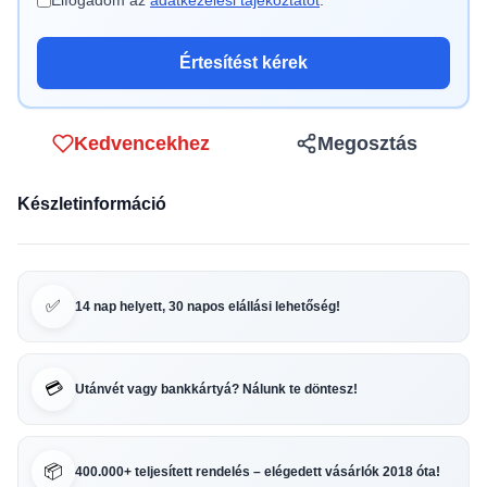
Elfogadom az
adatkezelési tájékoztatót
.
Értesítést kérek
Kedvencekhez
Megosztás
Készletinformáció
✅
14 nap helyett, 30 napos elállási lehetőség!
💳
Utánvét vagy bankkártyá? Nálunk te döntesz!
📦
400.000+ teljesített rendelés – elégedett vásárlók 2018 óta!