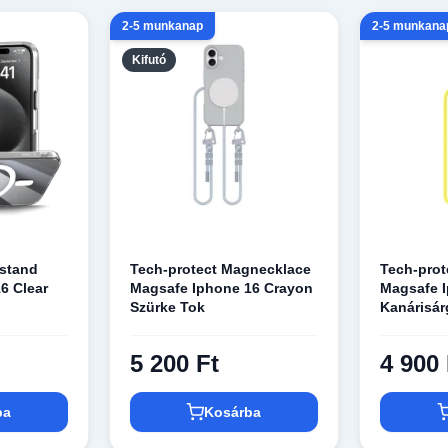
2-5 munkanap
2-5 munkana
Kifutó
gstand
Tech-protect Magnecklace
Tech-pro
6 Clear
Magsafe Iphone 16 Crayon
Magsafe 
Szürke Tok
Kanárisár
5 200 Ft
4 900 
ba
Kosárba