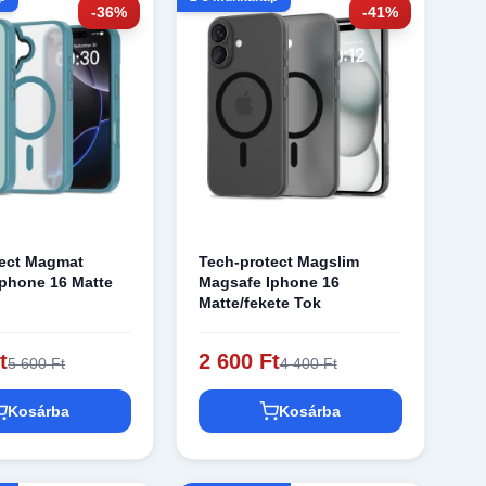
-36%
-41%
tect Magmat
Tech-protect Magslim
phone 16 Matte
Magsafe Iphone 16
Matte/fekete Tok
t
2 600 Ft
5 600 Ft
4 400 Ft
Kosárba
Kosárba