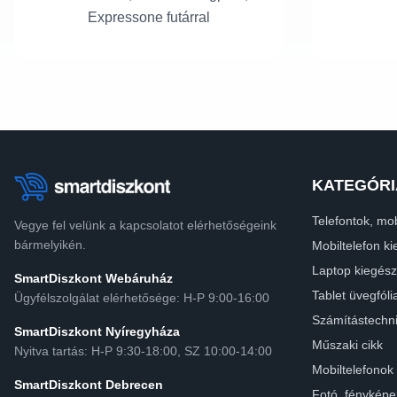
Expressone futárral
KATEGÓRI
Telefontok, mob
Vegye fel velünk a kapcsolatot elérhetőségeink
bármelyikén.
Mobiltelefon ki
Laptop kiegész
SmartDiszkont Webáruház
Tablet üvegfóli
Ügyfélszolgálat elérhetősége: H-P 9:00-16:00
Számítástechn
SmartDiszkont Nyíregyháza
Műszaki cikk
Nyitva tartás: H-P 9:30-18:00, SZ 10:00-14:00
Mobiltelefonok
SmartDiszkont Debrecen
Fotó, fényképe