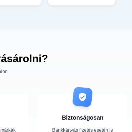
vásárolni?
alon
Biztonságosan
 márkák
Bankkártyás fizetés esetén is