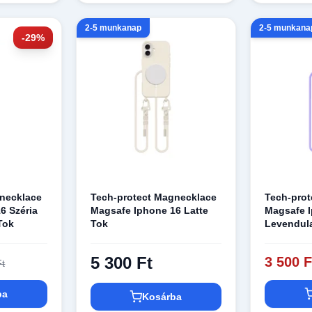
2-5 munkanap
2-5 munkana
-29%
gnecklace
Tech-protect Magnecklace
Tech-pro
6 Széria
Magsafe Iphone 16 Latte
Magsafe 
Tok
Tok
Levendul
5 300 Ft
3 500 F
Ft
ba
Kosárba