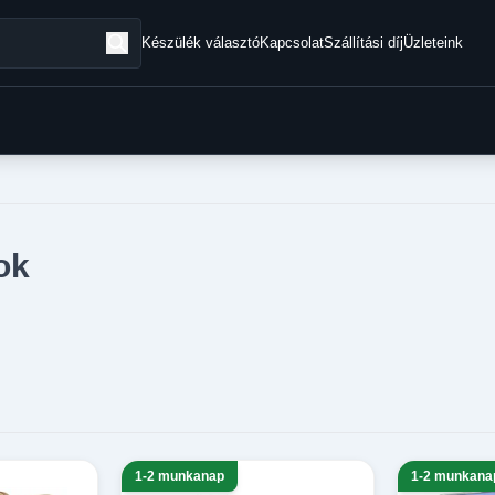
Készülék választó
Kapcsolat
Szállítási díj
Üzleteink
ok
1-2 munkanap
1-2 munkana