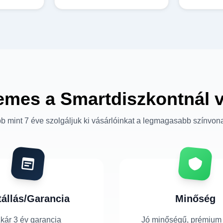
emes a Smartdiszkontnál 
b mint 7 éve szolgáljuk ki vásárlóinkat a legmagasabb színvon
tállás/Garancia
Minőség
kár 3 év garancia
Jó minőségű, prémium