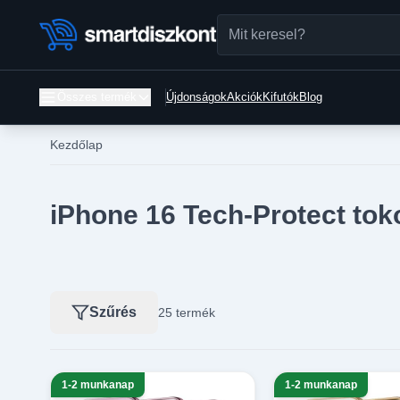
Összes termék
Újdonságok
Akciók
Kifutók
Blog
Kezdőlap
iPhone 16 Tech-Protect tok
Szűrés
25 termék
1-2 munkanap
1-2 munkanap