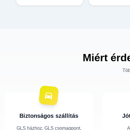
Miért érd
Töb
Biztonságos szállítás
Jó
GLS házhoz, GLS csomagpont,
A