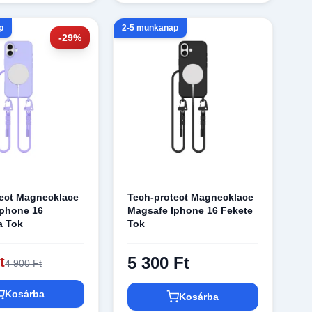
p
2-5 munkanap
-29%
tect Magnecklace
Tech-protect Magnecklace
Iphone 16
Magsafe Iphone 16 Fekete
a Tok
Tok
5 300 Ft
t
4 900 Ft
Kosárba
Kosárba