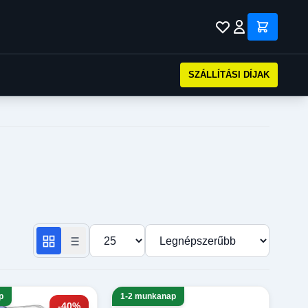
SZÁLLÍTÁSI DÍJAK
Termékek száma oldalanként
Rendezés
p
1-2 munkanap
-40%