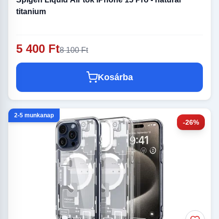
titanium
5 400 Ft
8 100 Ft
Kosárba
2-5 munkanap
-26%