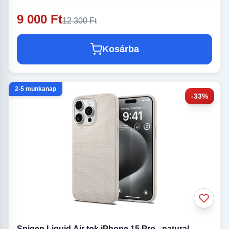
9 000 Ft
12 300 Ft
Kosárba
2-5 munkanap
-33%
Spigen Liquid Air tok iPhone 15 Pro - natural