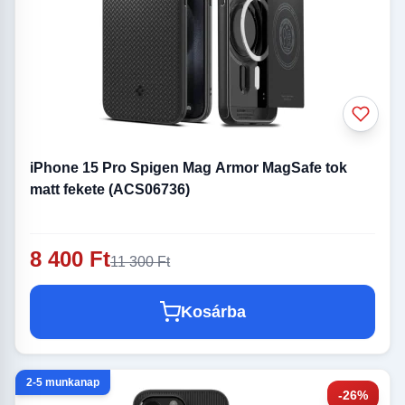
iPhone 15 Pro Spigen Mag Armor MagSafe tok
matt fekete (ACS06736)
8 400 Ft
11 300 Ft
Kosárba
2-5 munkanap
-26%