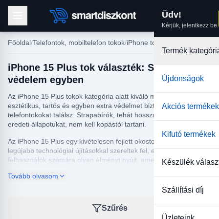
Üdv!
Kérjük, jelentkezz be.
Főoldal
Telefontok, mobiltelefon tokok
iPhone tokok
Termék kategóri
iPhone 15 Plus tok választék: Stílus és
védelem egyben
Újdonságok
Az iPhone 15 Plus tokok kategória alatt kiváló minőségű,
esztétikus, tartós és egyben extra védelmet biztosító
Akciós termékek
telefontokokat találsz. Strapabírók, tehát hosszan megőrzik
eredeti állapotukat, nem kell kopástól tartani.
Kifutó termékek
Az iPhone 15 Plus egy kivételesen fejlett okostelefon, amelyet a
legújabb technológiai újításokkal szereltek fel, ezáltal a
felhasználók számára olyan élményt nyújt, amely túlmutat a
Készülék válasz
hétköznapokon. Ezért is elengedhetetlen, hogy megfelelően
Tovább olvasom
védjük készülékünket a mindennapi használat során felmerülő
károkozó tényezőktől, mint például az ütődések, karcolások,
Szállítási díj
esések vagy akár a por és a kosz.
Szűrés
Üzleteink