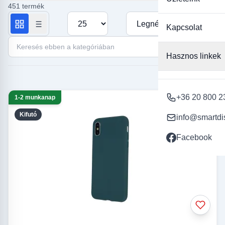
451 termék
Termékek száma oldalanként
Rendezés
Kapcsolat
Keresés ebben a kategóriában
Hasznos linkek
+36 20 800 2
1-2 munkanap
Kifutó
info@smartdi
Facebook