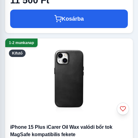
11 500 Ft
Kosárba
1-2 munkanap
Kifutó
iPhone 15 Plus iCarer Oil Wax valódi bőr tok
MagSafe kompatibilis fekete