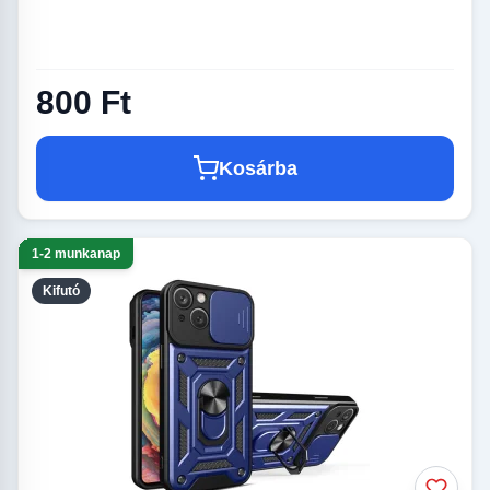
800 Ft
Kosárba
1-2 munkanap
Kifutó