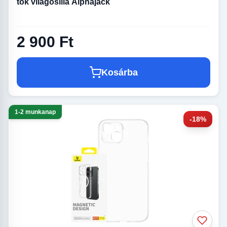
tok világoslila Alphajack
2 900 Ft
Kosárba
1-2 munkanap
-18%