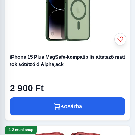
iPhone 15 Plus MagSafe-kompatibilis áttetsző matt
tok sötétzöld Alphajack
2 900 Ft
Kosárba
1-2 munkanap