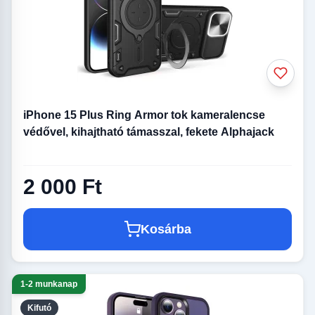
iPhone 15 Plus Ring Armor tok kameralencse
védővel, kihajtható támasszal, fekete Alphajack
2 000 Ft
Kosárba
1-2 munkanap
Kifutó