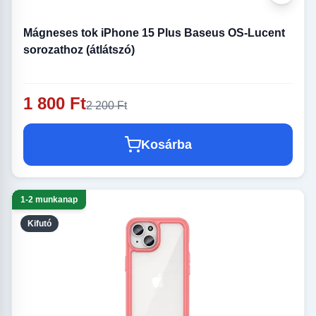
Mágneses tok iPhone 15 Plus Baseus OS-Lucent
sorozathoz (átlátszó)
1 800 Ft
2 200 Ft
Kosárba
1-2 munkanap
Kifutó