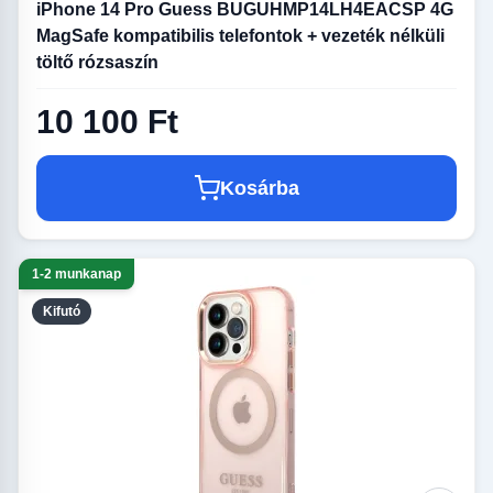
iPhone 14 Pro Guess BUGUHMP14LH4EACSP 4G
MagSafe kompatibilis telefontok + vezeték nélküli
töltő rózsaszín
10 100 Ft
Kosárba
1-2 munkanap
Kifutó