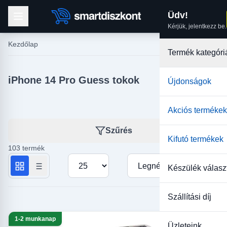
Üdv!
Kérjük, jelentkezz be.
Kezdőlap
Termék kategóri
iPhone 14 Pro Guess tokok
Újdonságok
Akciós termékek
Szűrés
Kifutó termékek
103 termék
Termékek száma oldalanként
Rendezés
Készülék válasz
Szállítási díj
1-2 munkanap
Üzleteink