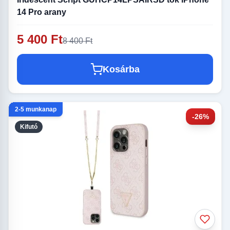
14 Pro arany
5 400 Ft
8 400 Ft
Kosárba
2-5 munkanap
-26%
Kifutó