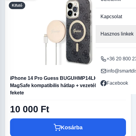
Kifutó
Kapcsolat
Hasznos linkek
+36 20 800 2
info@smartdi
iPhone 14 Pro Guess BUGUHMP14LH4EACSK 4G
Facebook
MagSafe kompatibilis hátlap + vezeték nélküli töltő
fekete
10 000 Ft
Kosárba