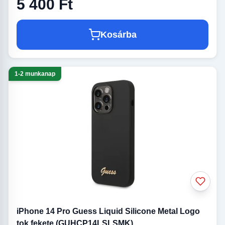
5 400 Ft
Kosárba
1-2 munkanap
iPhone 14 Pro Guess Liquid Silicone Metal Logo
tok fekete (GUHCP14LSLSMK)