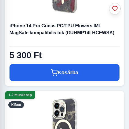
iPhone 14 Pro Guess PC/TPU Flowers IML
MagSafe kompatibilis tok (GUHMP14LHCFWSA)
5 300 Ft
Kosárba
1-2 munkanap
Kifutó