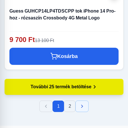
Guess GUHCP14LP4TDSCPP tok iPhone 14 Pro-
hoz - rózsaszín Crossbody 4G Metal Logo
9 700 Ft
13 100 Ft
Kosárba
További 25 termék betöltése
1
2