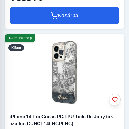
Kosárba
1-2 munkanap
Kifutó
iPhone 14 Pro Guess PC/TPU Toile De Jouy tok
szürke (GUHCP14LHGPLHG)