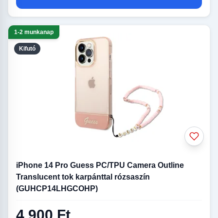
1-2 munkanap
Kifutó
iPhone 14 Pro Guess PC/TPU Camera Outline
Translucent tok karpánttal rózsaszín
(GUHCP14LHGCOHP)
4 900 Ft