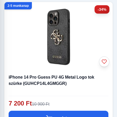
2-5 munkanap
-34%
iPhone 14 Pro Guess PU 4G Metal Logo tok
szürke (GUHCP14L4GMGGR)
7 200 Ft
10 900 Ft