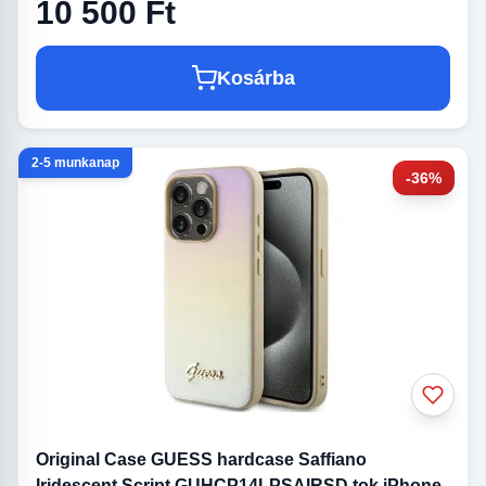
10 500 Ft
Kosárba
2-5 munkanap
-36%
Original Case GUESS hardcase Saffiano
Iridescent Script GUHCP14LPSAIRSD tok iPhone