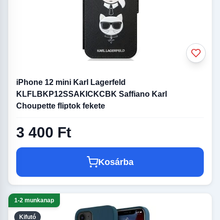
iPhone 12 mini Karl Lagerfeld
KLFLBKP12SSAKICKCBK Saffiano Karl
Choupette fliptok fekete
3 400 Ft
Kosárba
1-2 munkanap
Kifutó