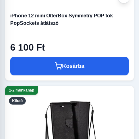
iPhone 12 mini OtterBox Symmetry POP tok
PopSockets átlátszó
6 100 Ft
Kosárba
1-2 munkanap
Kifutó