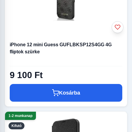
iPhone 12 mini Guess GUFLBKSP12S4GG 4G
fliptok szürke
9 100 Ft
Kosárba
1-2 munkanap
Kifutó