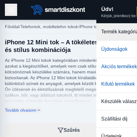
Üdv!
Kérjük, jelentkezz be.
Főoldal
Telefontok, mobiltelefon tokok
iPhone tokok
Termék kategóri
iPhone 12 Mini tok – A tökéletes védelem
és stílus kombinációja
Újdonságok
Az iPhone 12 Mini tokok kategóriában mindenki megtalálhatja
azokat a kiegészítőket, amelyek nem csak stílusos megjelenést
Akciós termékek
kölcsönöznek készüléke számára, hanem maximális védelmet is
biztosítanak. Az iPhone 12 Mini tokok kínálatában felfedezhetők a
különböző színek és anyagok, amelyek között biztosan akad az
Kifutó termékek
Ön ízlésének és életstílusának megfelelő megoldás. Legyen szó
szilikon, bőr, vagy átlátszó tokokról, itt mindet megtalálja, hogy
készüléke a legjobb formában maradhasson.
Készülék válasz
Tovább olvasom
Az iPhone 12 Mini tokok nemcsak a készülék védelmét
garantálják, hanem számos praktikus funkcióval is rendelkeznek.
Szállítási díj
Választhat olyan tokokat, amelyek átalakulnak kényelmes
állvánnyá, vagy zsebekkel rendelkeznek a bankkártyák és fontos
Szűrés
iratok tárolására. Fedezze fel a különböző kialakításokat, és
Üzleteink