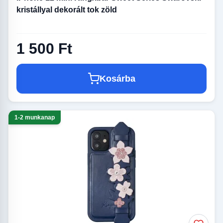
kristállyal dekorált tok zöld
1 500 Ft
Kosárba
1-2 munkanap