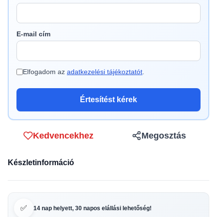
E-mail cím
Elfogadom az
adatkezelési tájékoztatót
.
Értesítést kérek
Kedvencekhez
Megosztás
Készletinformáció
✅
14 nap helyett, 30 napos elállási lehetőség!