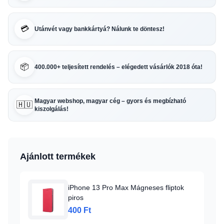
💳
Utánvét vagy bankkártyá? Nálunk te döntesz!
📦
400.000+ teljesített rendelés – elégedett vásárlók 2018 óta!
Magyar webshop, magyar cég – gyors és megbízható
🇭🇺
kiszolgálás!
Ajánlott termékek
iPhone 13 Pro Max Mágneses fliptok
piros
400 Ft