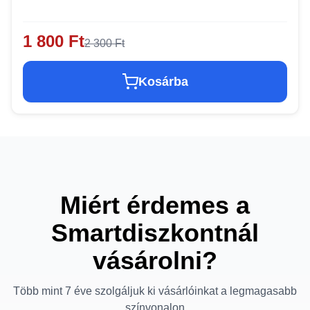
1 800 Ft
2 300 Ft
Kosárba
Miért érdemes a
Smartdiszkontnál
vásárolni?
Több mint 7 éve szolgáljuk ki vásárlóinkat a legmagasabb
színvonalon