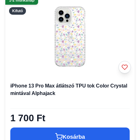
1-2 munkanap
Kifutó
iPhone 13 Pro Max átlátszó TPU tok Color Crystal
mintával Alphajack
1 700 Ft
Kosárba