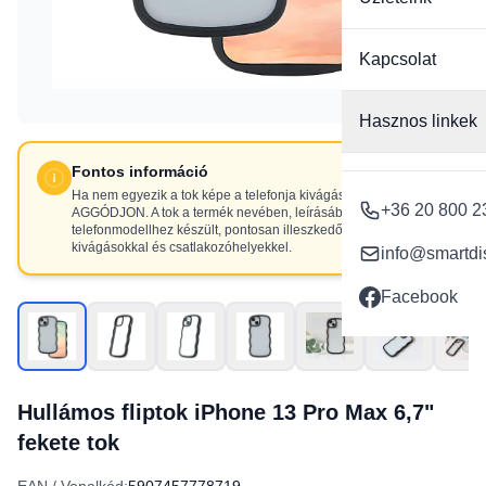
Kapcsolat
Hasznos linkek
Fontos információ
Ha nem egyezik a tok képe a telefonja kivágásaival, NE
+36 20 800 2
AGGÓDJON. A tok a termék nevében, leírásában szereplő
telefonmodellhez készült, pontosan illeszkedő
kivágásokkal és csatlakozóhelyekkel.
info@smartdi
Facebook
Hullámos fliptok iPhone 13 Pro Max 6,7"
fekete tok