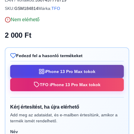
EAN / Vonalkód:
5907457778719
SKU:
GSM184814
Márka:
TFO
Nem elérhető
2 000 Ft
Fedezd fel a hasonló termékeket
iPhone 13 Pro Max tokok
TFO iPhone 13 Pro Max tokok
Kérj értesítést, ha újra elérhető
Add meg az adataidat, és e-mailben értesítünk, amikor a
termék ismét rendelhető.
Név