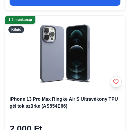
1-2 munkanap
Kifutó
iPhone 13 Pro Max Ringke Air S Ultravékony TPU
gél tok szürke (AS554E66)
2 000 Ft