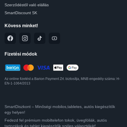
Szerződéstől való elállás
SmartDiscount SK
Kövess minket!
Fizetési módok
Az online fizetést a Barion Payment Zrt. biztosítja, MNB engedély száma: H-
EN-1-1064/2013
SmartDiszkont – Minőségi mobilos,tabletes, autós kiegészítők
egy helyen!
Fedezd fel prémium mobiltelefon tokok, üvegfóliák, autós
tartozékok és tablet kiegészítők széles választékát!