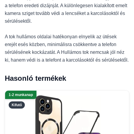
a telefon eredeti dizájnját. A különlegesen kialakított emelt
kamera sziget tovább védi a lencséket a karcolásoktól és
sérülésektől.
A tok hullámos oldalai hatékonyan elnyelik az ütések
erejét esés közben, minimálisra csökkentve a telefon
sérülésének kockázatát. A Hullámos tok nemcsak jól néz
ki, hanem védi is a telefont a karcolásoktól és sérülésektől.
Hasonló termékek
1-2 munkanap
Kifutó