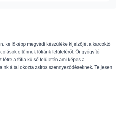
 kellőképp megvédi készüléke kijelzőjét a karcoktól
olások eltűnnek fóliánk felületéről. Öngyógyító
tre a fólia külső felületén ami képes a
jjaink által okozta zsíros szennyeződéseknek. Teljesen