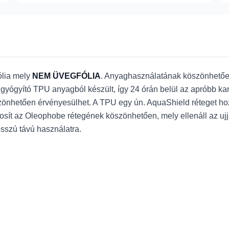
lia mely
NEM ÜVEGFÓLIA
. Anyaghasználatának köszönhetően,
gyógyító TPU anyagból készült, így 24 órán belül az apróbb karc
hetően érvényesülhet. A TPU egy ún. AquaShield réteget hoz lé
iztosít az Oleophobe rétegének köszönhetően, mely ellenáll az u
 hosszú távú használatra.