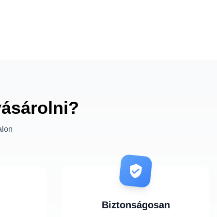
vásárolni?
alon
Biztonságosan