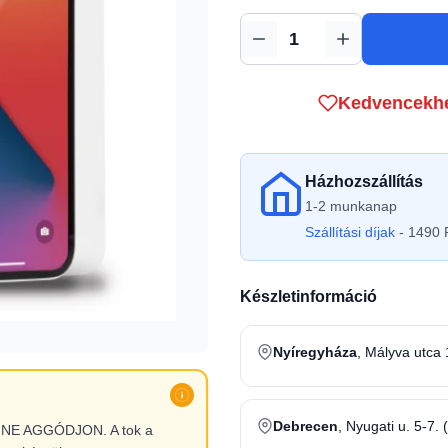
Mennyiség
Kedvencekh
Házhozszállítás
1-2 munkanap
Szállítási díjak
- 1490 F
Készletinformáció
Nyíregyháza
, Mályva utca 
Debrecen
, Nyugati u. 5-7. 
l, NE AGGÓDJON. A tok a