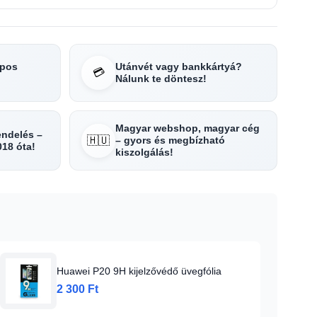
apos
Utánvét vagy bankkártyá?
💳
Nálunk te döntesz!
Magyar webshop, magyar cég
rendelés –
🇭🇺
– gyors és megbízható
018 óta!
kiszolgálás!
Huawei P20 9H kijelzővédő üvegfólia
2 300 Ft