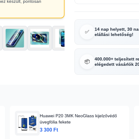
hez készült, pontosan
14 nap helyett, 30 n
✅
elállási lehetőség!
400.000+ teljesített 
📦
elégedett vásárlók 2
Huawei P20 3MK NeoGlass kijelzővédő
üvegfólia fekete
3 300 Ft