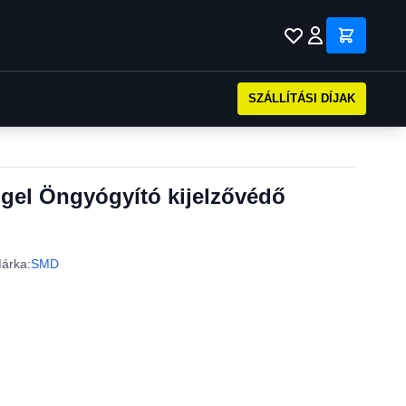
SZÁLLÍTÁSI DÍJAK
gel Öngyógyító kijelzővédő
árka:
SMD