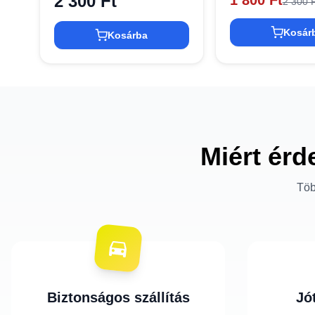
2 300 Ft
1 800 Ft
2 300 F
Kosár
Kosárba
Miért érd
Töb
Biztonságos szállítás
Jó