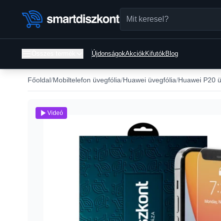
Összes termék
Újdonságok
Akciók
Kifutók
Blog
Főoldal
Mobiltelefon üvegfólia
Huawei üvegfólia
Huawei P20 ü
Videó