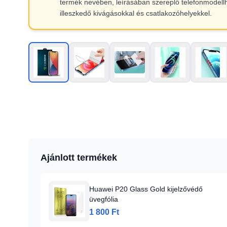
termék nevében, leírásában szereplő telefonmodell
illeszkedő kivágásokkal és csatlakozóhelyekkel.
Ajánlott termékek
Huawei P20 Glass Gold kijelzővédő
üvegfólia
1 800 Ft