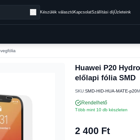
Készülék választó
Kapcsolat
Szállítási díj
Üzleteink
vegfólia
Huawei P20 Hydro
előlapi fólia SMD
SKU:
SMD-HID-HUA-MATE-p20
M
Rendelhető
Több mint 10 db készleten
2 400 Ft