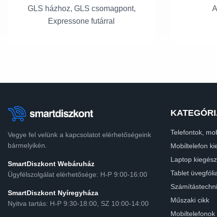
GLS házhoz, GLS csomagpont,
A
Expressone futárral
KATEGÓRI
Telefontok, mob
Vegye fel velünk a kapcsolatot elérhetőségeink
bármelyikén.
Mobiltelefon ki
Laptop kiegész
SmartDiszkont Webáruház
Tablet üvegfóli
Ügyfélszolgálat elérhetősége: H-P 9:00-16:00
Számítástechn
SmartDiszkont Nyíregyháza
Műszaki cikk
Nyitva tartás: H-P 9:30-18:00, SZ 10:00-14:00
Mobiltelefonok