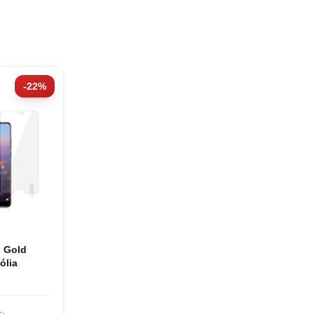
-22%
 Gold
ólia