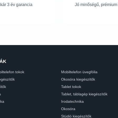
kár 3 év garancia
Jó minőségű, prémium
ÁK
iltelefon tokok
Mobiltelefon üvegfólia
egészítők
Okosóra kiegészítők
ítők
Tablet tokok
a
Tablet, táblagép kiegészítők
ika
Irodatechnika
Okosóra
Stúdió kiegészítők