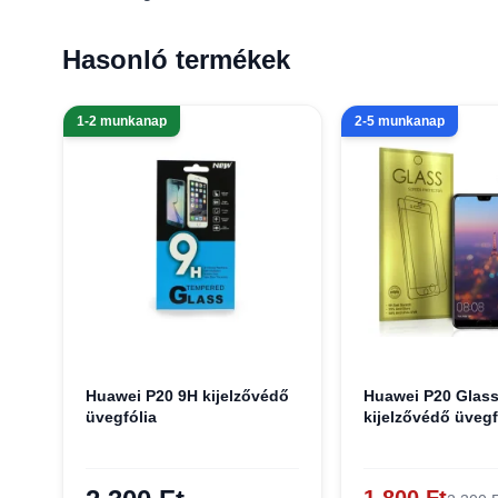
Hasonló termékek
1-2 munkanap
2-5 munkanap
Huawei P20 9H kijelzővédő
Huawei P20 Glass
üvegfólia
kijelzővédő üvegf