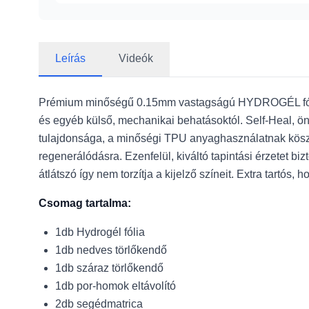
Leírás
Videók
Prémium minőségű 0.15mm vastagságú HYDROGÉL fó
és egyéb külső, mechanikai behatásoktól. Self-Heal, ön
tulajdonsága, a minőségi TPU anyaghasználatnak köszön
regenerálódásra. Ezenfelül, kiváltó tapintási érzetet b
átlátszó így nem torzítja a kijelző színeit. Extra tartós,
Csomag tartalma:
1db Hydrogél fólia
1db nedves törlőkendő
1db száraz törlőkendő
1db por-homok eltávolító
2db segédmatrica