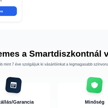
t
ba
emes a Smartdiszkontnál 
b mint 7 éve szolgáljuk ki vásárlóinkat a legmagasabb színvon
tállás/Garancia
Minőség