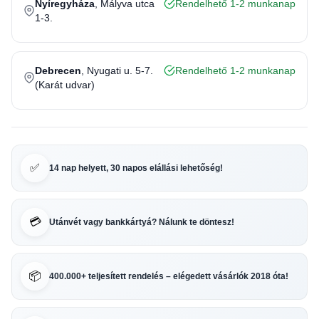
Nyíregyháza
, Mályva utca
Rendelhető 1-2 munkanap
1-3.
Debrecen
, Nyugati u. 5-7.
Rendelhető 1-2 munkanap
(Karát udvar)
✅
14 nap helyett, 30 napos elállási lehetőség!
💳
Utánvét vagy bankkártyá? Nálunk te döntesz!
📦
400.000+ teljesített rendelés – elégedett vásárlók 2018 óta!