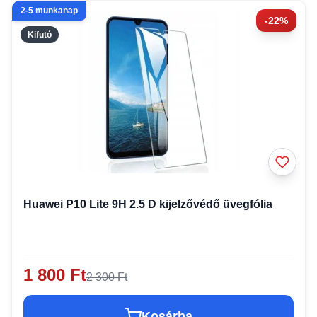
2-5 munkanap
-22%
Kifutó
Huawei P10 Lite 9H 2.5 D kijelzővédő üvegfólia
1 800 Ft
2 300 Ft
Kosárba