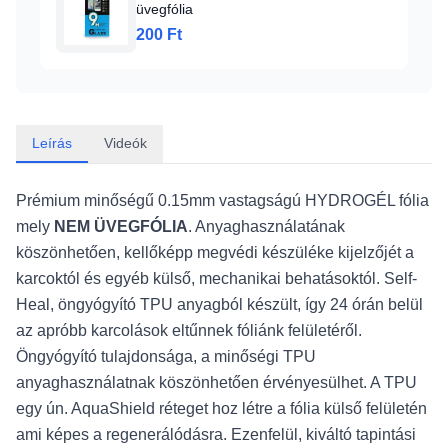
üvegfólia
200 Ft
Leírás
Videók
Prémium minőségű 0.15mm vastagságú HYDROGÉL fólia
mely
NEM ÜVEGFÓLIA
. Anyaghasználatának
köszönhetően, kellőképp megvédi készüléke kijelzőjét a
karcoktól és egyéb külső, mechanikai behatásoktól. Self-
Heal, öngyógyító TPU anyagból készült, így 24 órán belül
az apróbb karcolások eltűnnek fóliánk felületéről.
Öngyógyító tulajdonsága, a minőségi TPU
anyaghasználatnak köszönhetően érvényesülhet. A TPU
egy ún. AquaShield réteget hoz létre a fólia külső felületén
ami képes a regenerálódásra. Ezenfelül, kiváltó tapintási