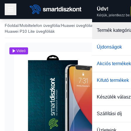
Üdv!
Kérjük, jelentkezz be.
Főoldal
Mobiltelefon üvegfólia
Huawei üvegfólia
Termék kategóri
Huawei P10 Lite üvegfóliák
Újdonságok
Videó
Akciós termékek
Kifutó termékek
Készülék válasz
Szállítási díj
Üzleteink