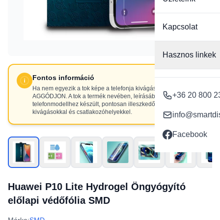
Kapcsolat
Hasznos linkek
Fontos információ
Ha nem egyezik a tok képe a telefonja kivágásaival, NE
+36 20 800 2
AGGÓDJON. A tok a termék nevében, leírásában szereplő
telefonmodellhez készült, pontosan illeszkedő
kivágásokkal és csatlakozóhelyekkel.
info@smartdi
Facebook
Huawei P10 Lite Hydrogel Öngyógyító
előlapi védőfólia SMD