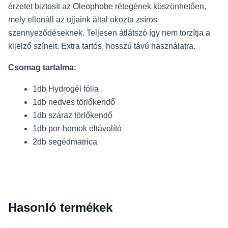
érzetet biztosít az Oleophobe rétegének köszönhetően,
mely ellenáll az ujjaink által okozta zsíros
szennyeződéseknek. Teljesen átlátszó így nem torzítja a
kijelző színeit. Extra tartós, hosszú távú használatra.
Csomag tartalma:
1db Hydrogél fólia
1db nedves törlőkendő
1db száraz törlőkendő
1db por-homok eltávolító
2db segédmatrica
Hasonló termékek