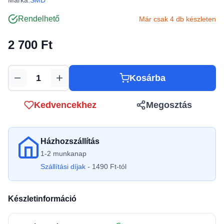
Márka:
SMD
Rendelhető
Már csak 4 db készleten
2 700 Ft
Kosárba
Mennyiség
Kedvencekhez
Megosztás
Házhozszállítás
1-2 munkanap
Szállítási díjak
- 1490 Ft-tól
Készletinformáció