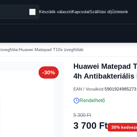
Készülék választó
Kapcsolat
Szállítási díj
Üzleteink
 üvegfólia
Huawei Matepad T10s üvegfóliák
Huawei Matepad T1
-30%
4h Antibakteriális
EAN / Vonalkód:
5901924985273
Rendelhető
5 300 Ft
3 700 Ft
30% kedvez