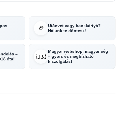
apos
Utánvét vagy bankkártyá?
💳
Nálunk te döntesz!
Magyar webshop, magyar cég
rendelés –
🇭🇺
– gyors és megbízható
018 óta!
kiszolgálás!