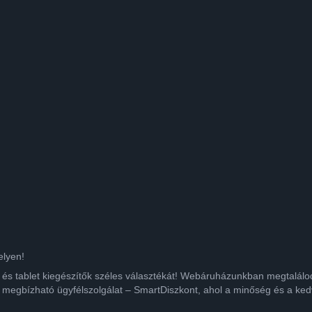
elyen!
ok és tablet kiegészítők széles választékát! Webáruházunkban megtalá
 megbízható ügyfélszolgálat – SmartDiszkont, ahol a minőség és a kedv