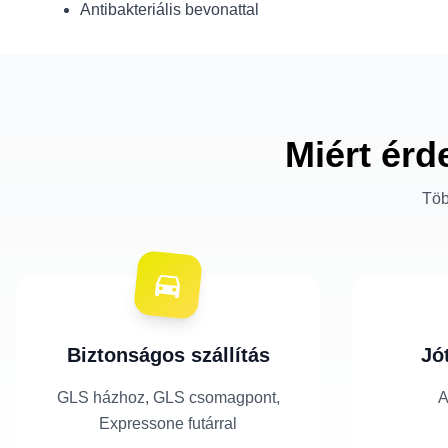
Antibakteriális bevonattal
Miért érd
Töb
Biztonságos szállítás
Jó
GLS házhoz, GLS csomagpont,
A
Expressone futárral