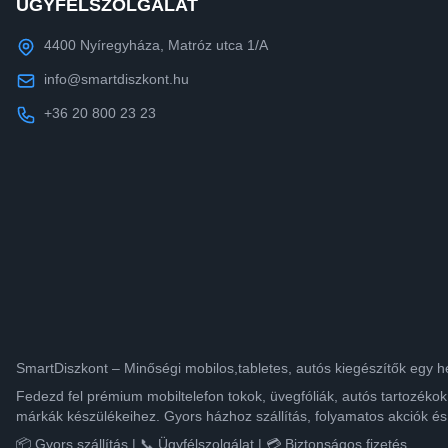
ÜGYFÉLSZOLGÁLAT
4400 Nyíregyháza, Matróz utca 1/A
info@smartdiszkont.hu
+36 20 800 23 23
SmartDiszkont – Minőségi mobilos,tabletes, autós kiegészítők egy h
Fedezd fel prémium mobiltelefon tokok, üvegfóliák, autós tartozék
márkák készülékeihez. Gyors házhoz szállítás, folyamatos akciók és
📦 Gyors szállítás | 📞 Ügyfélszolgálat | 💳 Biztonságos fizetés