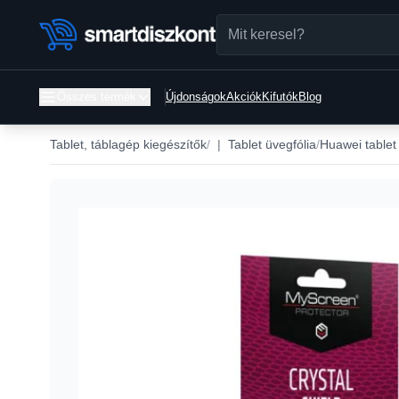
Összes termék
Újdonságok
Akciók
Kifutók
Blog
Tablet, táblagép kiegészítők
|
Tablet üvegfólia
Huawei tablet