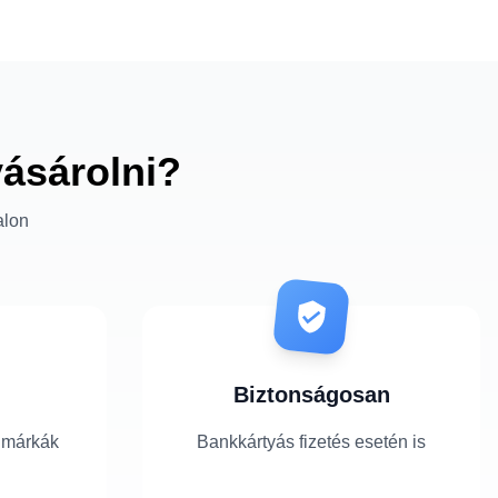
vásárolni?
alon
Biztonságosan
 márkák
Bankkártyás fizetés esetén is