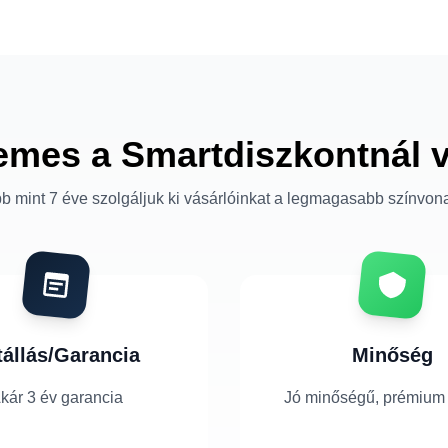
emes a Smartdiszkontnál 
b mint 7 éve szolgáljuk ki vásárlóinkat a legmagasabb színvon
tállás/Garancia
Minőség
kár 3 év garancia
Jó minőségű, prémium