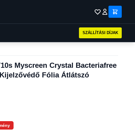
SZÁLLÍTÁSI DÍJAK
0s Myscreen Crystal Bacteriafree
 Kijelzővédő Fólia Átlátszó
mény