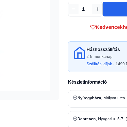
Mennyiség
Kedvencekh
Házhozszállítás
2-5 munkanap
Szállítási díjak
- 1490 F
Készletinformáció
Nyíregyháza
, Mályva utca 
Debrecen
, Nyugati u. 5-7. 