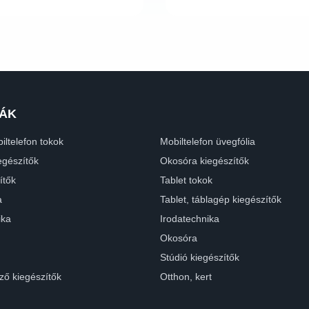
ÁK
iltelefon tokok
Mobiltelefon üvegfólia
egészítők
Okosóra kiegészítők
ítők
Tablet tokok
a
Tablet, táblagép kiegészítők
ika
Irodatechnika
Okosóra
Stúdió kiegészítők
ző kiegészítők
Otthon, kert