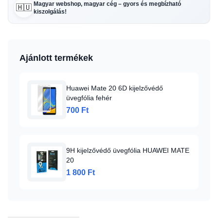
Magyar webshop, magyar cég – gyors és megbízható
🇭🇺
kiszolgálás!
Ajánlott termékek
Huawei Mate 20 6D kijelzővédő
üvegfólia fehér
700 Ft
9H kijelzővédő üvegfólia HUAWEI MATE
20
1 800 Ft