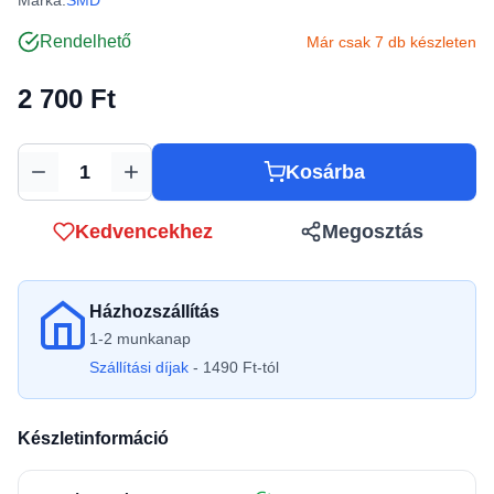
Márka:
SMD
Rendelhető
Már csak 7 db készleten
2 700 Ft
Kosárba
Mennyiség
Kedvencekhez
Megosztás
Házhozszállítás
1-2 munkanap
Szállítási díjak
- 1490 Ft-tól
Készletinformáció