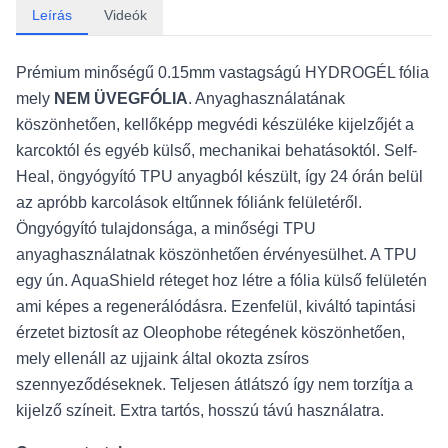
Leírás
Videók
Prémium minőségű 0.15mm vastagságú HYDROGÉL fólia
mely
NEM ÜVEGFÓLIA
. Anyaghasználatának
köszönhetően, kellőképp megvédi készüléke kijelzőjét a
karcoktól és egyéb külső, mechanikai behatásoktól. Self-
Heal, öngyógyító TPU anyagból készült, így 24 órán belül
az apróbb karcolások eltűnnek fóliánk felületéről.
Öngyógyító tulajdonsága, a minőségi TPU
anyaghasználatnak köszönhetően érvényesülhet. A TPU
egy ún. AquaShield réteget hoz létre a fólia külső felületén
ami képes a regenerálódásra. Ezenfelül, kiváltó tapintási
érzetet biztosít az Oleophobe rétegének köszönhetően,
mely ellenáll az ujjaink által okozta zsíros
szennyeződéseknek. Teljesen átlátszó így nem torzítja a
kijelző színeit. Extra tartós, hosszú távú használatra.