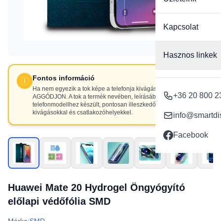
Kapcsolat
Hasznos linkek
Fontos információ
Ha nem egyezik a tok képe a telefonja kivágásaival, NE
+36 20 800 2
AGGÓDJON. A tok a termék nevében, leírásában szereplő
telefonmodellhez készült, pontosan illeszkedő
kivágásokkal és csatlakozóhelyekkel.
info@smartdi
Facebook
Huawei Mate 20 Hydrogel Öngyógyító
előlapi védőfólia SMD