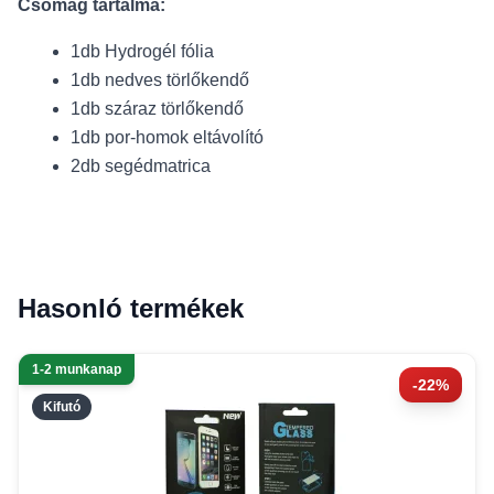
Csomag tartalma:
1db Hydrogél fólia
1db nedves törlőkendő
1db száraz törlőkendő
1db por-homok eltávolító
2db segédmatrica
Hasonló termékek
1-2 munkanap
-22%
Kifutó