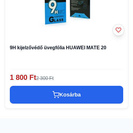
9H kijelzővédő üvegfólia HUAWEI MATE 20
1 800 Ft
2 300 Ft
Kosárba