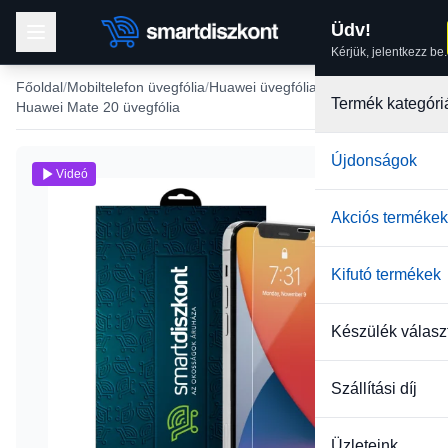
Üdv!
Kérjük, jelentkezz be.
Főoldal
Mobiltelefon üvegfólia
Huawei üvegfólia
Termék kategóri
Huawei Mate 20 üvegfólia
Újdonságok
Videó
Akciós termékek
Kifutó termékek
Készülék válasz
Szállítási díj
Üzleteink