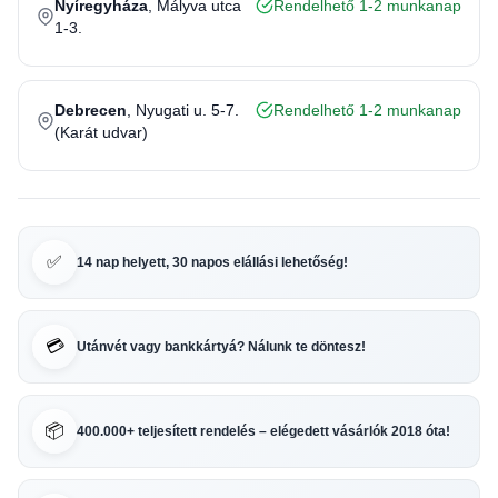
Nyíregyháza
, Mályva utca
Rendelhető 1-2 munkanap
1-3.
Debrecen
, Nyugati u. 5-7.
Rendelhető 1-2 munkanap
(Karát udvar)
✅
14 nap helyett, 30 napos elállási lehetőség!
💳
Utánvét vagy bankkártyá? Nálunk te döntesz!
📦
400.000+ teljesített rendelés – elégedett vásárlók 2018 óta!