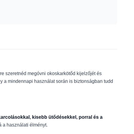
rre szeretnéd megóvni okoskarkötőd kijelzőjét és
ogy a mindennapi használat során is biztonságban tudd
karcolásokkal, kisebb ütődésekkel, porral és a
á a használati élményt.