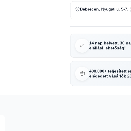
Debrecen
, Nyugati u. 5-7. 
14 nap helyett, 30 n
✅
elállási lehetőség!
400.000+ teljesített 
📦
elégedett vásárlók 2