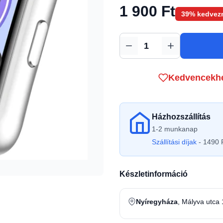
1 900 Ft
39% kedvez
Mennyiség
Kedvencekh
Házhozszállítás
1-2 munkanap
Szállítási díjak
- 1490 F
Készletinformáció
Nyíregyháza
, Mályva utca 