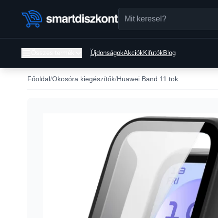
Összes termék
Újdonságok
Akciók
Kifutók
Blog
Főoldal
Okosóra kiegészítők
Huawei Band 11 tok