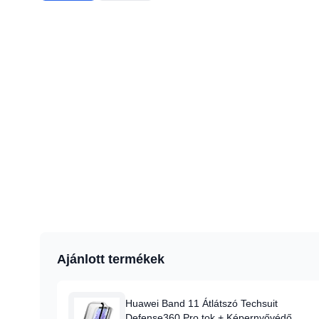
Ajánlott termékek
Huawei Band 11 Átlátszó Techsuit
Defense360 Pro tok + Képernyővédő