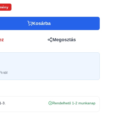
mény
Kosárba
ez
Megosztás
t-tól
1-3.
Rendelhető 1-2 munkanap