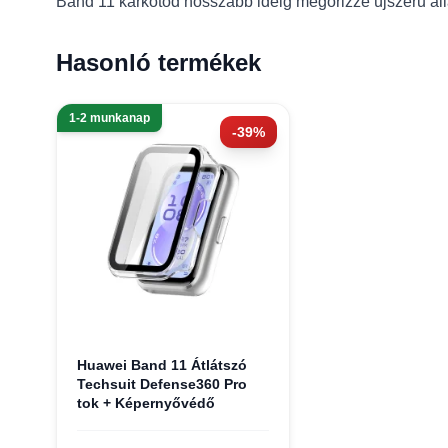
Band 11 karkötőd hosszabb ideig megőrizze újszerű áll
Hasonló termékek
1-2 munkanap
-39%
Huawei Band 11 Átlátszó
Techsuit Defense360 Pro
tok + Képernyővédő