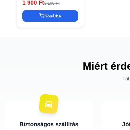
1 900 Ft
3 100 Ft
Kosárba
Miért érd
Töb
Biztonságos szállítás
Jó