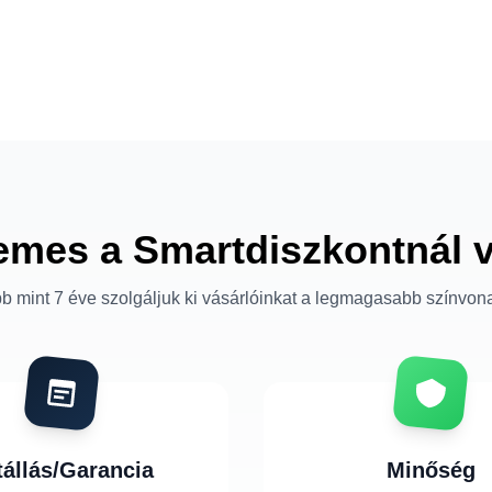
emes a Smartdiszkontnál 
b mint 7 éve szolgáljuk ki vásárlóinkat a legmagasabb színvon
tállás/Garancia
Minőség