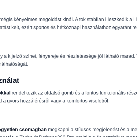
, mégis kényelmes megoldást kínál. A tok stabilan illeszkedik 
hatást kelt, ezért sportos és hétköznapi használathoz egyaránt r
így a kijelző színei, fényereje és részletessége jól látható marad
nálhatóságát.
ználat
okkal
rendelkezik az oldalsó gomb és a fontos funkcionális része
a gyors hozzáférésről vagy a komfortos viseletről.
egyetlen csomagban
megkapni a stílusos megjelenést és a m