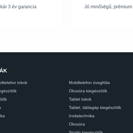
kár 3 év garancia
Jó minőségű, prémium
ÁK
iltelefon tokok
Mobiltelefon üvegfólia
egészítők
Okosóra kiegészítők
ítők
Tablet tokok
a
Tablet, táblagép kiegészítők
ika
Irodatechnika
Okosóra
Stúdió kiegészítők