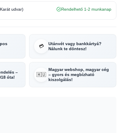
(Karát udvar)
Rendelhető 1-2 munkanap
apos
Utánvét vagy bankkártyá?
💳
Nálunk te döntesz!
Magyar webshop, magyar cég
rendelés –
🇭🇺
– gyors és megbízható
018 óta!
kiszolgálás!