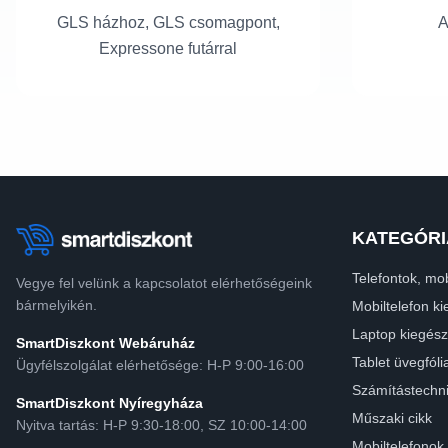
GLS házhoz, GLS csomagpont,
A
Expressone futárral
KATEGÓRI
Telefontok, mob
Vegye fel velünk a kapcsolatot elérhetőségeink
bármelyikén.
Mobiltelefon ki
Laptop kiegész
SmartDiszkont Webáruház
Tablet üvegfóli
Ügyfélszolgálat elérhetősége: H-P 9:00-16:00
Számítástechn
SmartDiszkont Nyíregyháza
Műszaki cikk
Nyitva tartás: H-P 9:30-18:00, SZ 10:00-14:00
Mobiltelefonok