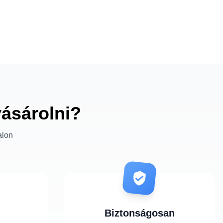
vásárolni?
alon
Biztonságosan