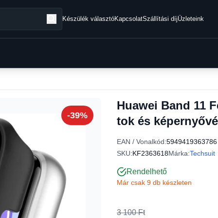
Készülék választó
Kapcsolat
Szállítási díj
Üzleteink
Huawei Band 11 Fe
-39%
tok és képernyővé
EAN / Vonalkód:
5949419363786
SKU:
KF2363618
Márka:
Techsuit
Rendelhető
Már csak 9 db készleten
3 100 Ft