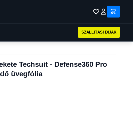
SZÁLLÍTÁSI DÍJAK
kete Techsuit - Defense360 Pro
dő üvegfólia