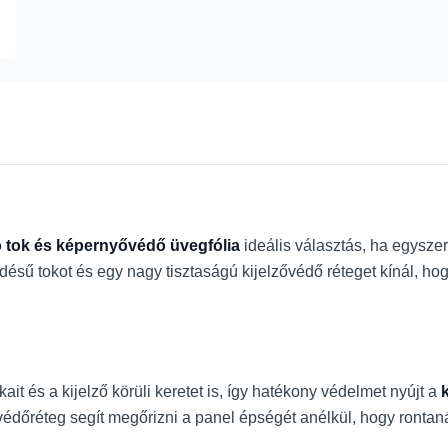
 tok és képernyővédő üvegfólia
ideális választás, ha egysze
désű tokot és egy nagy tisztaságú kijelzővédő réteget kínál, h
ait és a kijelző körüli keretet is, így hatékony védelmet nyújt a
védőréteg segít megőrizni a panel épségét anélkül, hogy rontan