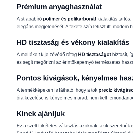
Prémium anyaghasználat
A strapabíró
polimer és polikarbonát
kialakítás tartós
elegáns megjelenését. A fekete szín letisztult, modern 
HD tisztaság és vékony kialakítás
A mellékelt kijelzővédő réteg
HD tisztaságot
biztosít, 
és segít megőrizni az érintőképernyő természetes hasz
Pontos kivágások, kényelmes has
A termékképeken is látható, hogy a tok
precíz kivágás
óra kezelése is kényelmes marad, nem kell lemondanod 
Kinek ajánljuk
Ez a szett tökéletes választás azoknak, akik szeretnék