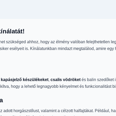
ínálatát!
et szükséged ahhoz, hogy az élmény valóban felejthetetlen le
siker esélyeit is. Kínálatunkban mindazt megtalálod, amire egy
,
kapásjelző készülékeket
,
csalis vödröket
és balin szedőket 
kítva, hogy a lehető legnagyobb kényelmet és funkcionalitást 
a
 adott horgászstílust, valamint a célzott halfajtákat. Például, 