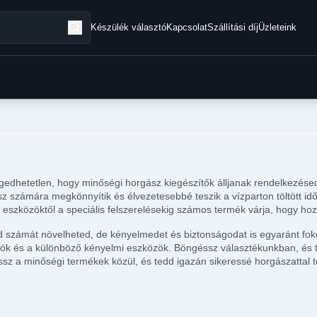
Készülék választó
Kapcsolat
Szállítási díj
Üzleteink
edhetetlen, hogy minőségi horgász kiegészítők álljanak rendelkezésedr
z számára megkönnyítik és élvezetesebbé teszik a vízparton töltött id
eszközöktől a speciális felszerelésekig számos termék várja, hogy hoz
id számát növelheted, de kényelmedet és biztonságodat is egyaránt f
rtók és a különböző kényelmi eszközök. Böngéssz választékunkban, és 
sz a minőségi termékek közül, és tedd igazán sikeressé horgászattal töl