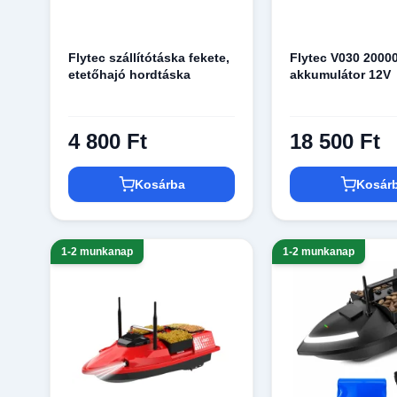
Flytec szállítótáska fekete,
Flytec V030 200
etetőhajó hordtáska
akkumulátor 12V
4 800 Ft
18 500 Ft
Kosárba
Kosár
1-2 munkanap
1-2 munkanap