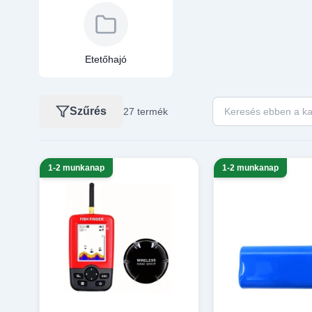
Etetőhajó
Keresés ebben a ka
Szűrés
27 termék
1-2 munkanap
1-2 munkanap