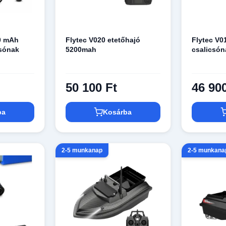
0 mAh
Flytec V020 etetőhajó
Flytec V0
csónak
5200mah
csalicsón
50 100 Ft
46 90
ba
Kosárba
2-5 munkanap
2-5 munkana