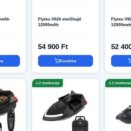
00mAh
Flytec V020 etetőhajó
Flytec V9
12000mAh
12000ma
54 900 Ft
52 40
ba
Kosárba
1-2 munkanap
1-2 munkana