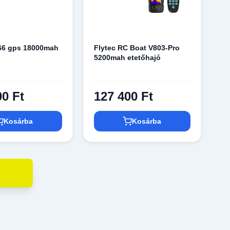
066 gps 18000mah
Flytec RC Boat V803-Pro
5200mah etetőhajó
00 Ft
127 400 Ft
Kosárba
Kosárba