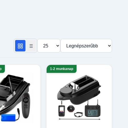
Termékek száma oldalanként
Rendezés
p
1-2 munkanap