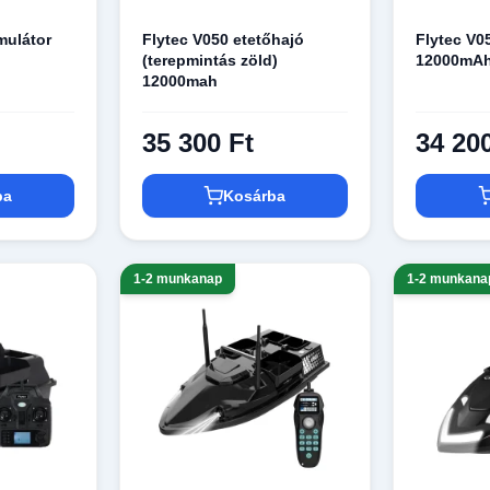
mulátor
Flytec V050 etetőhajó
Flytec V0
(terepmintás zöld)
12000mAh 
12000mah
35 300 Ft
34 20
ba
Kosárba
1-2 munkanap
1-2 munkana