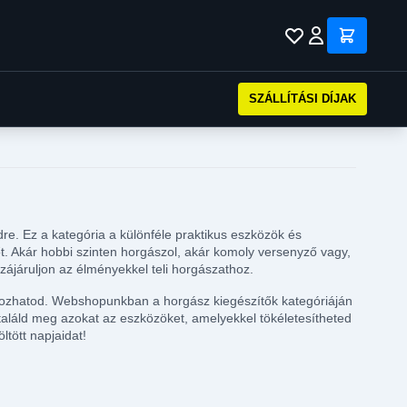
SZÁLLÍTÁSI DÍJAK
e. Ez a kategória a különféle praktikus eszközök és
őt. Akár hobbi szinten horgászol, akár komoly versenyző vagy,
zájáruljon az élményekkel teli horgászathoz.
okozhatod. Webshopunkban a horgász kiegészítők kategóriáján
találd meg azokat az eszközöket, amelyekkel tökéletesítheted
tött napjaidat!