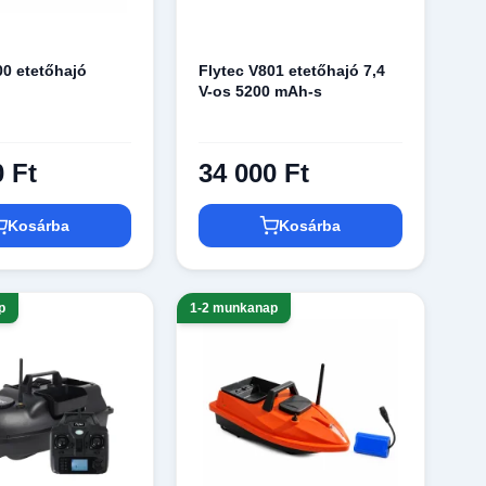
00 etetőhajó
Flytec V801 etetőhajó 7,4
h
V-os 5200 mAh-s
0 Ft
34 000 Ft
Kosárba
Kosárba
p
1-2 munkanap