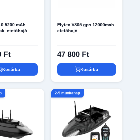
10 5200 mAh
Flytec V805 gps 12000mah
ak, etetőhajó
etetőhajó
0 Ft
47 800 Ft
Kosárba
Kosárba
p
2-5 munkanap