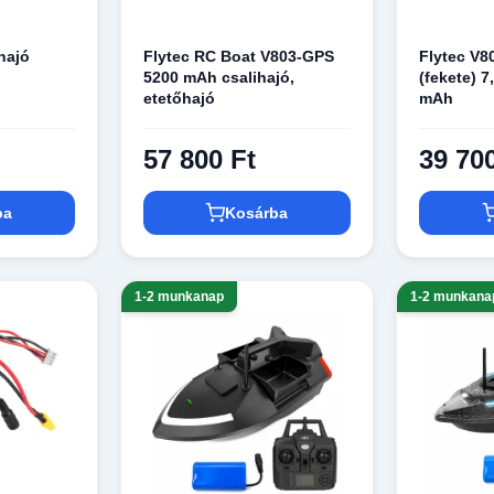
hajó
Flytec RC Boat V803-GPS
Flytec V8
5200 mAh csalihajó,
(fekete) 7
etetőhajó
mAh
57 800 Ft
39 70
ba
Kosárba
1-2 munkanap
1-2 munkana