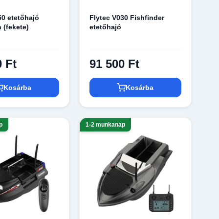
50 etetőhajó
Flytec V030 Fishfinder
(fekete)
etetőhajó
0 Ft
91 500 Ft
Kosárba
Kosárba
p
1-2 munkanap