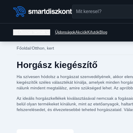
Összes termék
Újdonságok
Akciók
Kifutók
Blog
Főoldal
Otthon, kert
Horgász kiegészítő
Ha szívesen hódolsz a horgászat szenvedélyének, akkor eleng
kiegészítők széles választékát kínálja, amelyek minden horgás
nálunk mindent megtalálsz, amire szükséged lehet. Az apróbb 
Az ideális horgászkellékek kiválasztásával nemcsak a fogása
belül olyan termékeket kínálunk, mint az etetőanyagok, halta
felszerelésedet, és élvezetesebbé teheted horgászataid. Válas