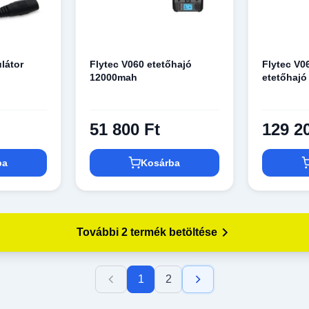
látor
Flytec V060 etetőhajó
Flytec V
12000mah
etetőhajó
51 800 Ft
129 2
ba
Kosárba
További 2 termék betöltése
1
2