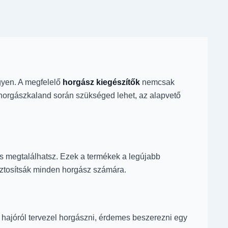
gyen. A megfelelő
horgász kiegészítők
nemcsak
 horgászkaland során szükséged lehet, az alapvető
is megtalálhatsz. Ezek a termékek a legújabb
biztosítsák minden horgász számára.
ha hajóról tervezel horgászni, érdemes beszerezni egy