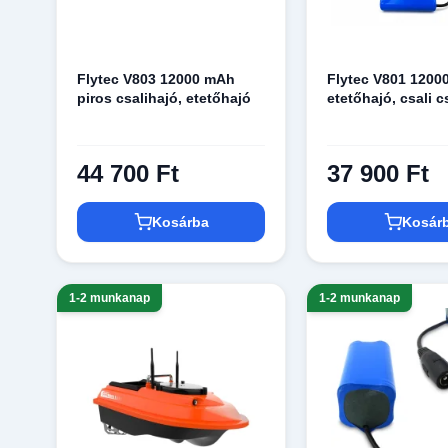
Flytec V803 12000 mAh
Flytec V801 1200
piros csalihajó, etetőhajó
etetőhajó, csali 
44 700 Ft
37 900 Ft
Kosárba
Kosár
1-2 munkanap
1-2 munkanap