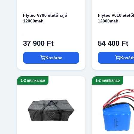
Flytec V700 etetőhajó
Flytec V010 etető
12000mah
12000mah
37 900 Ft
54 400 Ft
Kosárba
Kosár
1-2 munkanap
1-2 munkanap