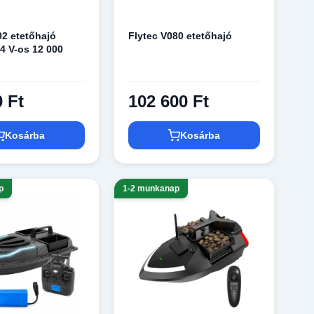
02 etetőhajó
Flytec V080 etetőhajó
,4 V-os 12 000
0 Ft
102 600 Ft
Kosárba
Kosárba
p
1-2 munkanap