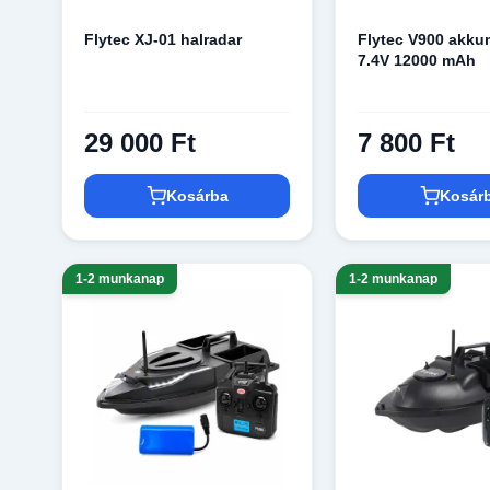
Flytec XJ-01 halradar
Flytec V900 akku
7.4V 12000 mAh
29 000 Ft
7 800 Ft
Kosárba
Kosár
1-2 munkanap
1-2 munkanap