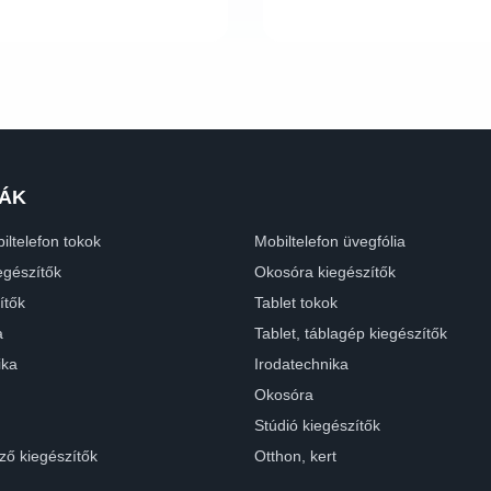
ÁK
iltelefon tokok
Mobiltelefon üvegfólia
egészítők
Okosóra kiegészítők
ítők
Tablet tokok
a
Tablet, táblagép kiegészítők
ika
Irodatechnika
Okosóra
Stúdió kiegészítők
ző kiegészítők
Otthon, kert