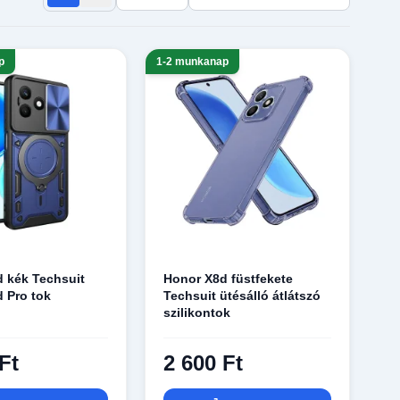
p
1-2 munkanap
 kék Techsuit
Honor X8d füstfekete
 Pro tok
Techsuit ütésálló átlátszó
szilikontok
Ft
2 600 Ft