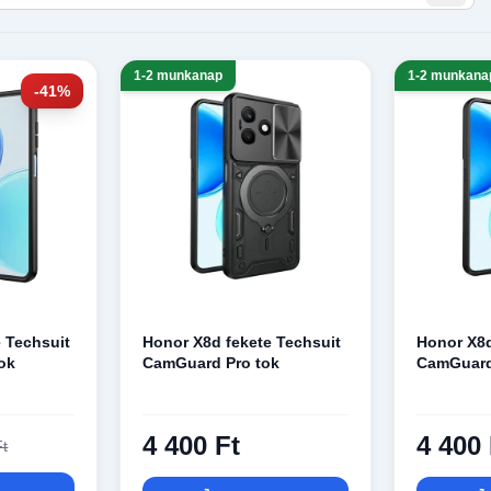
1-2 munkanap
1-2 munkana
-41%
 Techsuit
Honor X8d fekete Techsuit
Honor X8d
tok
CamGuard Pro tok
CamGuard
4 400 Ft
4 400 
Ft