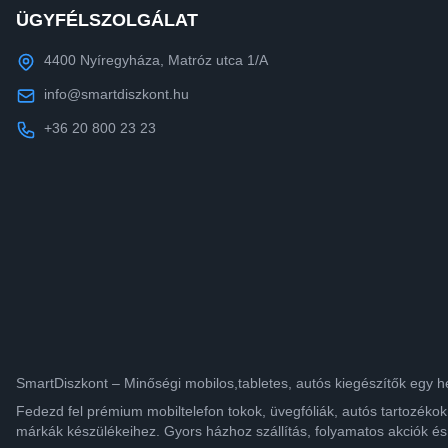
ÜGYFÉLSZOLGÁLAT
4400 Nyíregyháza, Matróz utca 1/A
info@smartdiszkont.hu
+36 20 800 23 23
SmartDiszkont – Minőségi mobilos,tabletes, autós kiegészítők egy h
Fedezd fel prémium mobiltelefon tokok, üvegfóliák, autós tartozék
márkák készülékeihez. Gyors házhoz szállítás, folyamatos akciók és