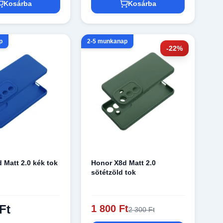
Kosárba
Kosárba
p
2-5 munkanap
-22%
 Matt 2.0 kék tok
Honor X8d Matt 2.0
sötétzöld tok
Ft
1 800 Ft
2 300 Ft