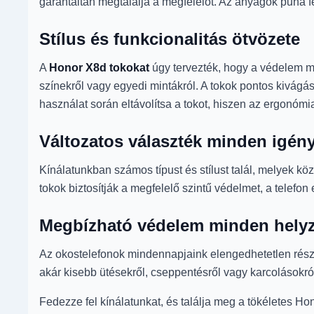
garantáltan megtalálja a megfelelőt. Az anyagok puha f
Stílus és funkcionalitás ötvözete
A
Honor X8d tokokat
úgy tervezték, hogy a védelem mel
színekről vagy egyedi mintákról. A tokok pontos kivág
használat során eltávolítsa a tokot, hiszen az ergonómiai
Változatos választék minden igén
Kínálatunkban számos típust és stílust talál, melyek k
tokok biztosítják a megfelelő szintű védelmet, a telefo
Megbízható védelem minden hely
Az okostelefonok mindennapjaink elengedhetetlen része
akár kisebb ütésekről, cseppentésről vagy karcolásokr
Fedezze fel kínálatunkat, és találja meg a tökéletes H