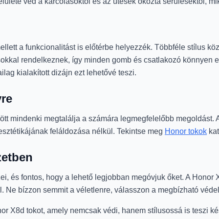
elülete véd a karcolásoktól és az ütések okozta sérülésektől, 
lett a funkcionalitást is előtérbe helyezzék. Többféle stílus köz
ásokkal rendelkeznek, így minden gomb és csatlakozó könnyen 
lag kialakított dizájn ezt lehetővé teszi.
yre
özött mindenki megtalálja a számára legmegfelelőbb megoldást. 
n esztétikájának feláldozása nélkül. Tekintse meg
Honor tokok
kat
zetben
i, és fontos, hogy a lehető legjobban megóvjuk őket. A Honor X
ól. Ne bízzon semmit a véletlenre, válasszon a megbízható véd
onor X8d tokot, amely nemcsak védi, hanem stílusossá is teszi k