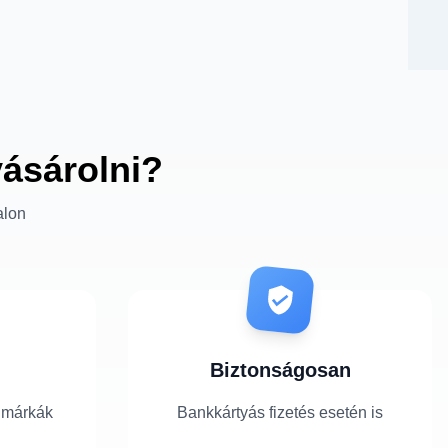
vásárolni?
alon
Biztonságosan
 márkák
Bankkártyás fizetés esetén is