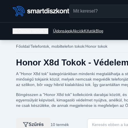
Összes termék
Újdonságok
Akciók
Kifutók
Blog
Főoldal
Telefontok, mobiltelefon tokok
Honor tokok
Honor X8d Tokok - Védelem 
A "Honor X8d tok" kategóriánkban mindenki megtalálhatja a st
minőségű tokjaink közül, melyek nemcsak megvédik telefonját, 
az szilikon, bőr vagy hibrid kialakítású tok. Így garantáltan 
Böngésszen a "Honor X8d tok" kollekciónk darabjai között, és 
egyensúlyát képviseli, kimagasló védelmet nyújtva, anélkül, 
ne csak készüléke, de annak megjelenése is megfeleljen az Ön
Keresés ebben a ka
Szűrés
10 termék