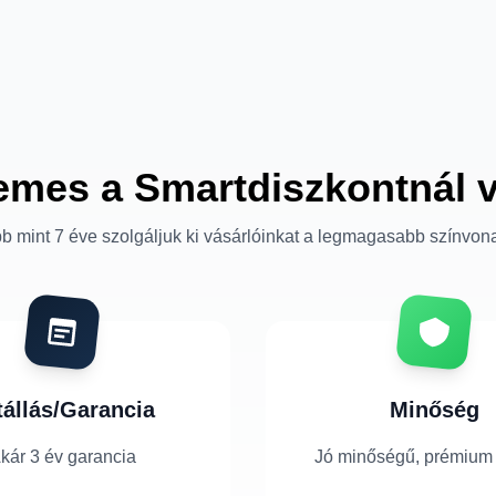
emes a Smartdiszkontnál 
b mint 7 éve szolgáljuk ki vásárlóinkat a legmagasabb színvon
tállás/Garancia
Minőség
kár 3 év garancia
Jó minőségű, prémium