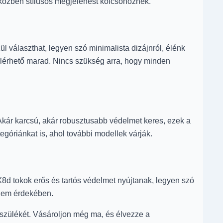
miközben stílusos megjelenést kölcsönöznek.
ül választhat, legyen szó minimalista dizájnról, élénk
elérhető marad. Nincs szükség arra, hogy minden
Akár karcsú, akár robusztusabb védelmet keres, ezek a
egóriánkat is, ahol további modellek várják.
8d tokok erős és tartós védelmet nyújtanak, legyen szó
elem érdekében.
észülékét. Vásároljon még ma, és élvezze a