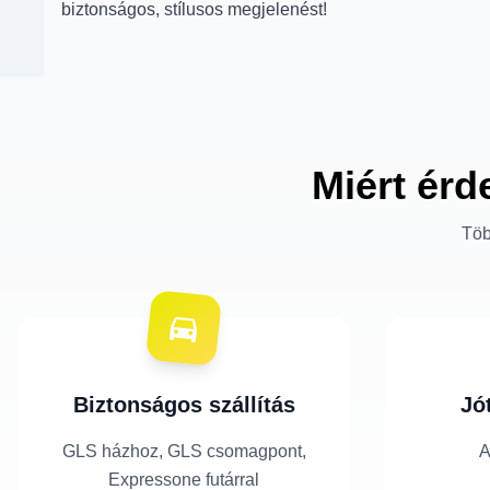
biztonságos, stílusos megjelenést!
Miért érd
Töb
Biztonságos szállítás
Jó
GLS házhoz, GLS csomagpont,
A
Expressone futárral