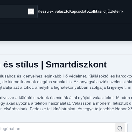
Készülék választó
Kapcsolat
Szállítási díj
Üzleteink
és stílus | Smartdiszkont
ílusához és igényeihez leginkább illő védelmet. Kiállásoktól és karco
de kiemelik annak elegáns vonalait is. Az anyagválaszték széles skálá
megtalálja azt a tokot, amelyik a leghatékonyabban szolgálja ki igényei
élvezze a különféle színek és minták által nyújtott választékot. Minden
hogy akadályozná a telefon használatát. Válasszon a modern, letisztul
 elvárásainak. Fedezze fel kínálatunkat, és tegye teljesebbé Honor X
tegóriában