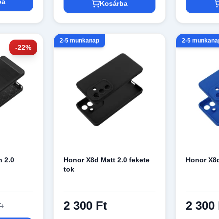
ba
Kosárba
2-5 munkanap
2-5 munkana
-22%
 2.0
Honor X8d Matt 2.0 fekete
Honor X8d
tok
2 300 Ft
2 300 
Ft