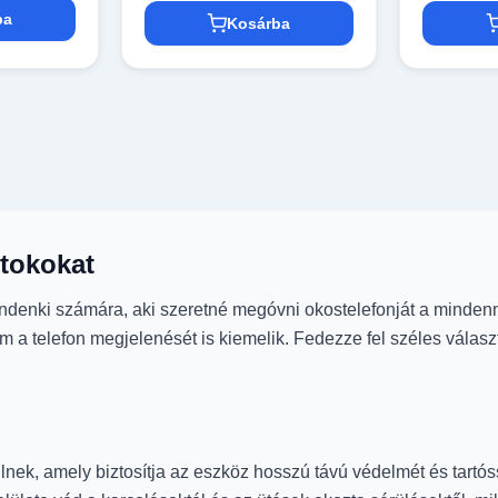
ba
Kosárba
tokokat
ndenki számára, aki szeretné megóvni okostelefonját a mindenna
a telefon megjelenését is kiemelik. Fedezze fel széles válasz
nek, amely biztosítja az eszköz hosszú távú védelmét és tartóss