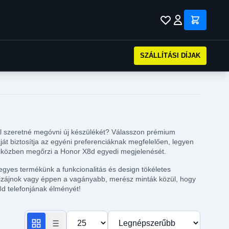
SZÁLLÍTÁSI DÍJAK
któl szeretné megóvni új készülékét? Válasszon prémium
ját biztosítja az egyéni preferenciáknak megfelelően, legyen
t, miközben megőrzi a Honor X8d egyedi megjelenését.
 egyes termékünk a funkcionalitás és design tökéletes
t dizájnok vagy éppen a vagányabb, merész minták közül, hogy
8d telefonjának élményét!
Termékek száma oldalanként
Rendezés