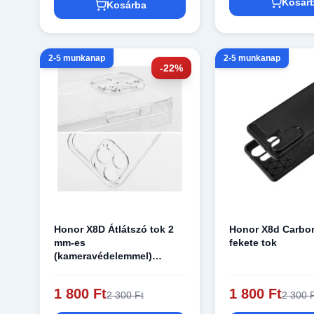
Kosár
Kosárba
2-5 munkanap
2-5 munkanap
-22%
Honor X8D Átlátszó tok 2
Honor X8d Carbon
mm-es
fekete tok
(kameravédelemmel)
átlátszó tok
1 800 Ft
1 800 Ft
2 300 Ft
2 300 