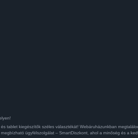
elyen!
ok és tablet kiegészítők széles választékát! Webáruházunkban megtalá
 megbízható ügyfélszolgálat – SmartDiszkont, ahol a minőség és a kedv