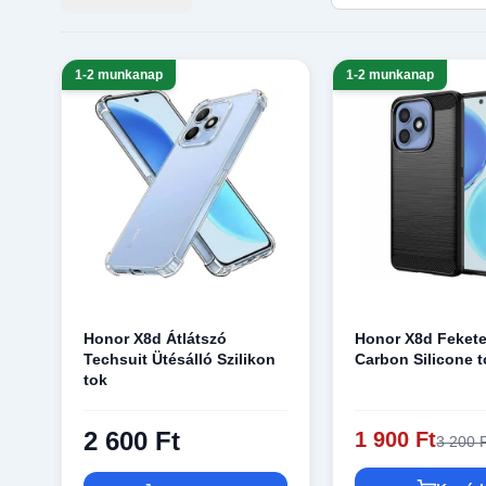
1-2 munkanap
1-2 munkanap
Honor X8d Átlátszó
Honor X8d Fekete
Techsuit Ütésálló Szilikon
Carbon Silicone 
tok
2 600 Ft
1 900 Ft
3 200 