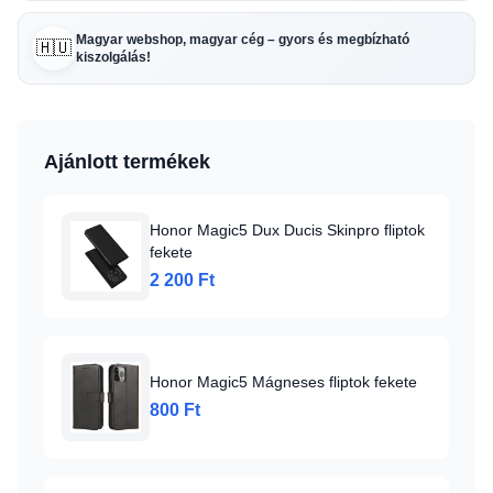
Magyar webshop, magyar cég – gyors és megbízható
🇭🇺
kiszolgálás!
Ajánlott termékek
Honor Magic5 Dux Ducis Skinpro fliptok
fekete
2 200 Ft
Honor Magic5 Mágneses fliptok fekete
800 Ft