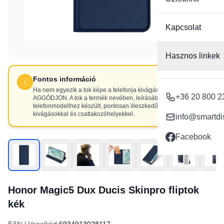
Kapcsolat
Hasznos linkek
Fontos információ
Ha nem egyezik a tok képe a telefonja kivágásaival, NE
+36 20 800 2
AGGÓDJON. A tok a termék nevében, leírásában szereplő
telefonmodellhez készült, pontosan illeszkedő
kivágásokkal és csatlakozóhelyekkel.
info@smartdi
Facebook
Honor Magic5 Dux Ducis Skinpro fliptok
kék