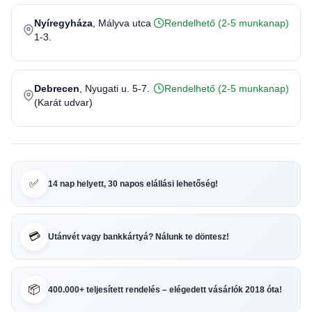
Nyíregyháza
, Mályva utca
Rendelhető (2-5 munkanap)
1-3.
Debrecen
, Nyugati u. 5-7.
Rendelhető (2-5 munkanap)
(Karát udvar)
✅
14 nap helyett, 30 napos elállási lehetőség!
💳
Utánvét vagy bankkártyá? Nálunk te döntesz!
📦
400.000+ teljesített rendelés – elégedett vásárlók 2018 óta!