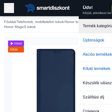
Üdv!
Kérjük, jelentkezz be.
Főoldal
Telefontok, mobiltelefon tokok
Honor tokok
Termék kategóri
Honor Magic5 tokok
Újdonságok
Videó
Kifutó
Akciós termékek
Kifutó termékek
Készülék válasz
Szállítási díj
Üzleteink