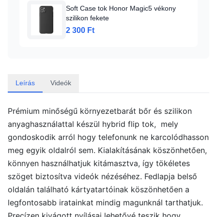
Soft Case tok Honor Magic5 vékony
szilikon fekete
2 300 Ft
Leírás
Videók
Prémium minőségű környezetbarát bőr és szilikon
anyaghasználattal készül hybrid flip tok, mely
gondoskodik arról hogy telefonunk ne karcolódhasson
meg egyik oldalról sem. Kialakításának köszönhetően,
könnyen használhatjuk kitámasztva, így tökéletes
szöget biztosítva videók nézéséhez. Fedlapja belső
oldalán található kártyatartóinak köszönhetően a
legfontosabb iratainkat mindig magunknál tarthatjuk.
Precízen kivágott nyílásai lehetővé teszik hogy