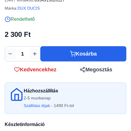
EAN / Vonalkód:
6934913028117
Márka:
DUX DUCIS
Rendelhető
2 300 Ft
Kosárba
Mennyiség
Kedvencekhez
Megosztás
Házhozszállítás
2-5 munkanap
Szállítási díjak
- 1490 Ft-tól
Készletinformáció