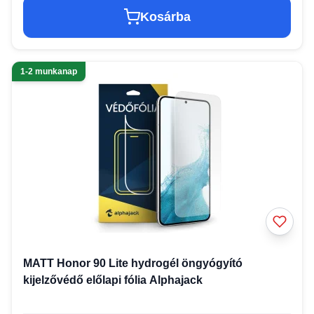
Kosárba
1-2 munkanap
MATT Honor 90 Lite hydrogél öngyógyító
kijelzővédő előlapi fólia Alphajack