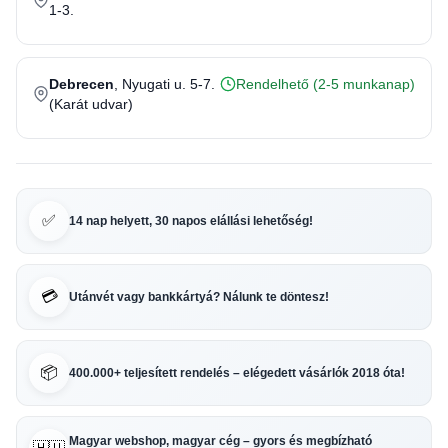
1-3.
Debrecen
, Nyugati u. 5-7.
Rendelhető (2-5 munkanap)
(Karát udvar)
✅
14 nap helyett, 30 napos elállási lehetőség!
💳
Utánvét vagy bankkártyá? Nálunk te döntesz!
📦
400.000+ teljesített rendelés – elégedett vásárlók 2018 óta!
Magyar webshop, magyar cég – gyors és megbízható