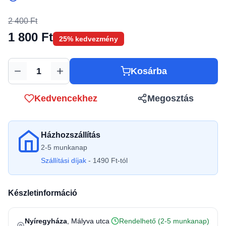
2 400 Ft
1 800 Ft
25% kedvezmény
Kosárba
Mennyiség
Kedvencekhez
Megosztás
Házhozszállítás
2-5 munkanap
Szállítási díjak
- 1490 Ft-tól
Készletinformáció
Nyíregyháza
, Mályva utca
Rendelhető (2-5 munkanap)