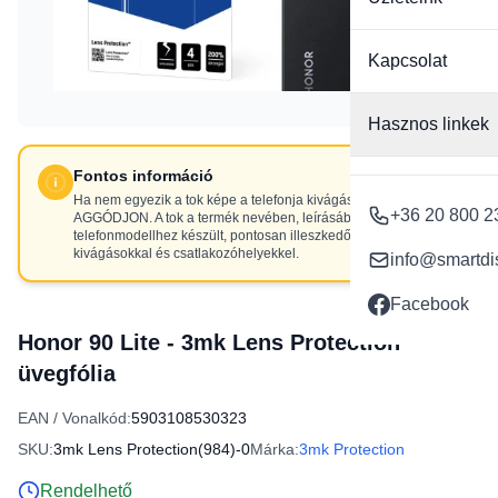
Kapcsolat
Hasznos linkek
Fontos információ
Ha nem egyezik a tok képe a telefonja kivágásaival, NE
+36 20 800 2
AGGÓDJON. A tok a termék nevében, leírásában szereplő
telefonmodellhez készült, pontosan illeszkedő
kivágásokkal és csatlakozóhelyekkel.
info@smartdi
Facebook
Honor 90 Lite - 3mk Lens Protection™
üvegfólia
EAN / Vonalkód:
5903108530323
SKU:
3mk Lens Protection(984)-0
Márka:
3mk Protection
Rendelhető