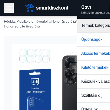
Üdv!
Kérjük, jelentkezz be.
Főoldal
Mobiltelefon üvegfólia
Honor üvegfólia
Termék kategóri
Honor 90 Lite üvegfólia
Újdonságok
-25%
Akciós termékek
Kifutó termékek
Készülék válasz
Szállítási díj
Üzleteink