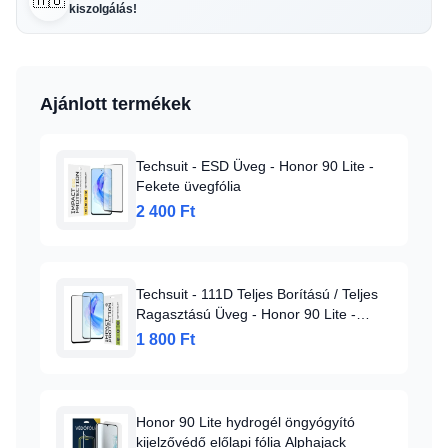
🇭🇺
kiszolgálás!
Ajánlott termékek
Techsuit - ESD Üveg - Honor 90 Lite -
Fekete üvegfólia
2 400 Ft
Techsuit - 111D Teljes Borítású / Teljes
Ragasztású Üveg - Honor 90 Lite -
Fekete üvegfólia
1 800 Ft
Honor 90 Lite hydrogél öngyógyító
kijelzővédő előlapi fólia Alphajack