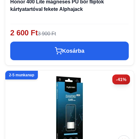
Honor 400 Lite mágneses PU bőr fliptok
kártyatartóval fekete Alphajack
2 600 Ft
3 900 Ft
Kosárba
2-5 munkanap
-41%