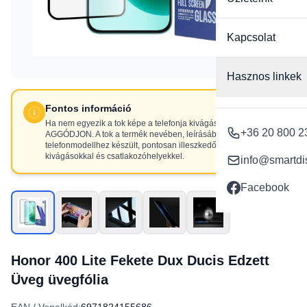
Kapcsolat
Hasznos linkek
Fontos információ
Ha nem egyezik a tok képe a telefonja kivágásaival, NE
+36 20 800 2
AGGÓDJON. A tok a termék nevében, leírásában szereplő
telefonmodellhez készült, pontosan illeszkedő
kivágásokkal és csatlakozóhelyekkel.
info@smartdi
Facebook
Honor 400 Lite Fekete Dux Ducis Edzett
Üveg üvegfólia