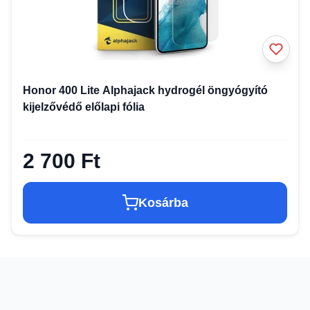
Honor 400 Lite Alphajack hydrogél öngyógyító
kijelzővédő előlapi fólia
2 700 Ft
Kosárba