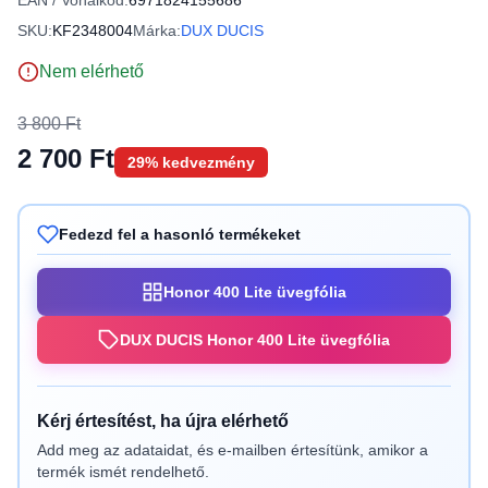
EAN / Vonalkód:
6971824155686
SKU:
KF2348004
Márka:
DUX DUCIS
Nem elérhető
3 800 Ft
2 700 Ft
29% kedvezmény
Fedezd fel a hasonló termékeket
Honor 400 Lite üvegfólia
DUX DUCIS Honor 400 Lite üvegfólia
Kérj értesítést, ha újra elérhető
Add meg az adataidat, és e-mailben értesítünk, amikor a
termék ismét rendelhető.