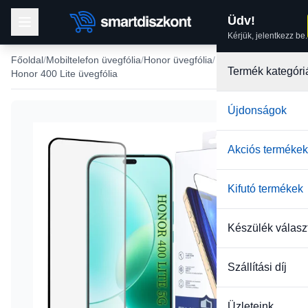
Üdv!
Kérjük, jelentkezz be.
Főoldal
Mobiltelefon üvegfólia
Honor üvegfólia
Termék kategóri
Honor 400 Lite üvegfólia
Újdonságok
-29%
Akciós termékek
Kifutó termékek
Készülék válasz
Szállítási díj
Üzleteink