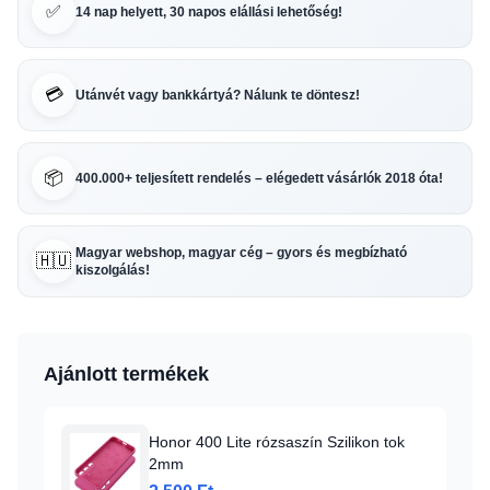
✅
14 nap helyett, 30 napos elállási lehetőség!
💳
Utánvét vagy bankkártyá? Nálunk te döntesz!
📦
400.000+ teljesített rendelés – elégedett vásárlók 2018 óta!
Magyar webshop, magyar cég – gyors és megbízható
🇭🇺
kiszolgálás!
Ajánlott termékek
Honor 400 Lite rózsaszín Szilikon tok
2mm