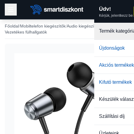
Üdv!
Kérjük, jelentkezz be.
Főoldal
Mobiltelefon kiegészítők
Audio kiegészítők
Termék kategóri
Vezetékes fülhallgatók
Újdonságok
Akciós termékek
Kifutó termékek
Készülék válasz
Szállítási díj
Üzleteink