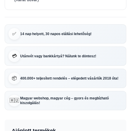
✅
14 nap helyett, 30 napos elállási lehetőség!
💳
Utánvét vagy bankkártyá? Nálunk te döntesz!
📦
400.000+ teljesített rendelés – elégedett vásárlók 2018 óta!
Magyar webshop, magyar cég – gyors és megbízható
🇭🇺
kiszolgálás!
Ajánlott termékek