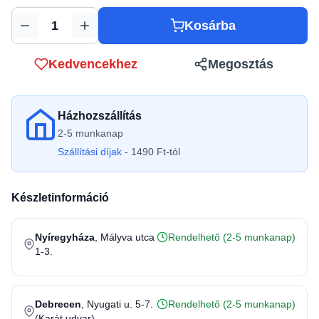
Kosárba
Mennyiség
Kedvencekhez
Megosztás
Házhozszállítás
2-5 munkanap
Szállítási díjak
- 1490 Ft-tól
Készletinformáció
Nyíregyháza
, Mályva utca
Rendelhető (2-5 munkanap)
1-3.
Debrecen
, Nyugati u. 5-7.
Rendelhető (2-5 munkanap)
(Karát udvar)