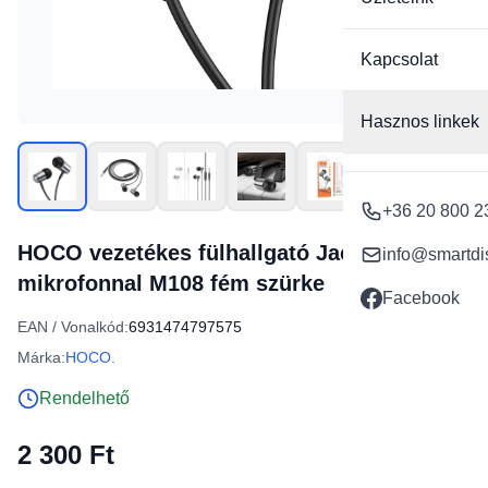
Kapcsolat
Hasznos linkek
+36 20 800 2
HOCO vezetékes fülhallgató Jack 3,5 mm
info@smartdi
mikrofonnal M108 fém szürke
Facebook
EAN / Vonalkód:
6931474797575
Márka:
HOCO.
Rendelhető
2 300 Ft