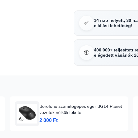
14 nap helyett, 30 n
✅
elállási lehetőség!
400.000+ teljesített 
📦
elégedett vásárlók 2
Borofone számítógépes egér BG14 Planet
vezeték nélküli fekete
2 000 Ft