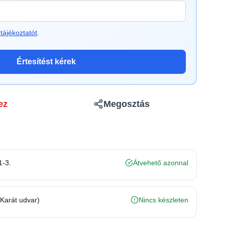
tájékoztatót
.
Értesítést kérek
ez
Megosztás
1-3.
Átvehető azonnal
(Karát udvar)
Nincs készleten