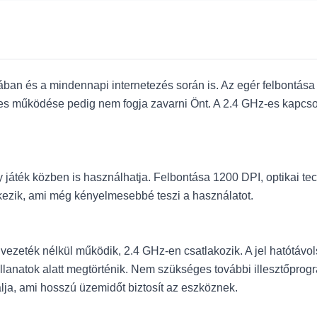
an és a mindennapi internetezés során is. Az egér felbontása
es működése pedig nem fogja zavarni Önt. A 2.4 GHz-es kapcsolat
agy játék közben is használhatja. Felbontása 1200 DPI, optikai 
elkezik, ami még kényelmesebbé teszi a használatot.
 vezeték nélkül működik, 2.4 GHz-en csatlakozik. A jel hatótá
lanatok alatt megtörténik. Nem szükséges további illesztőprogr
lja, ami hosszú üzemidőt biztosít az eszköznek.