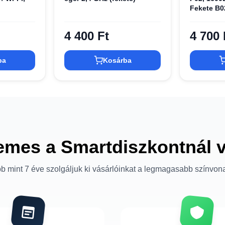
Fekete B0
4 400 Ft
4 700 
ba
Kosárba
emes a Smartdiszkontnál 
b mint 7 éve szolgáljuk ki vásárlóinkat a legmagasabb színvon