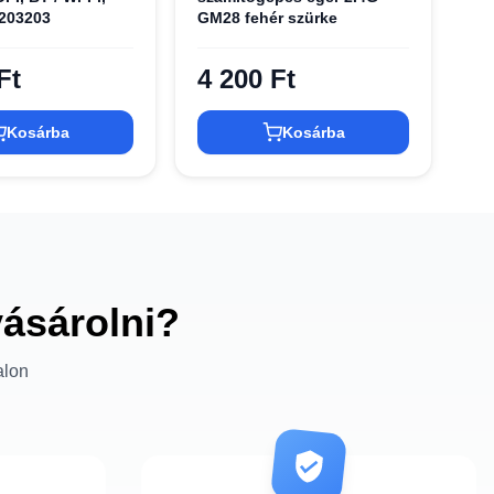
203203
GM28 fehér szürke
Ft
4 200 Ft
Kosárba
Kosárba
vásárolni?
alon