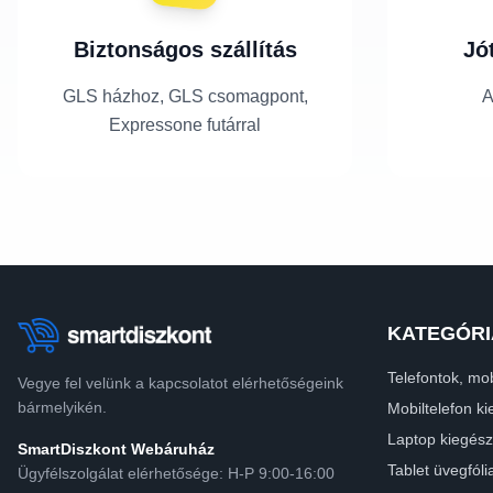
Biztonságos szállítás
Jó
GLS házhoz, GLS csomagpont,
A
Expressone futárral
KATEGÓRI
Telefontok, mob
Vegye fel velünk a kapcsolatot elérhetőségeink
bármelyikén.
Mobiltelefon ki
Laptop kiegész
SmartDiszkont Webáruház
Tablet üvegfóli
Ügyfélszolgálat elérhetősége: H-P 9:00-16:00