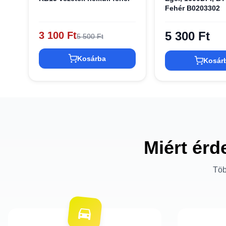
Fehér B0203302
5 300 Ft
3 100 Ft
5 500 Ft
Kosárba
Kosár
Miért érd
Töb