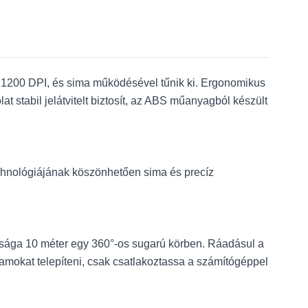
 1200 DPI, és sima működésével tűnik ki. Ergonomikus
 stabil jelátvitelt biztosít, az ABS műanyagból készült
technológiájának köszönhetően sima és precíz
volsága 10 méter egy 360°-os sugarú körben. Ráadásul a
amokat telepíteni, csak csatlakoztassa a számítógéppel