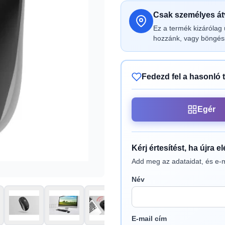
Csak személyes átv
Ez a termék kizárólag 
hozzánk, vagy böngéss
Fedezd fel a hasonló 
Egér
Kérj értesítést, ha újra e
Add meg az adataidat, és e-m
Név
E-mail cím