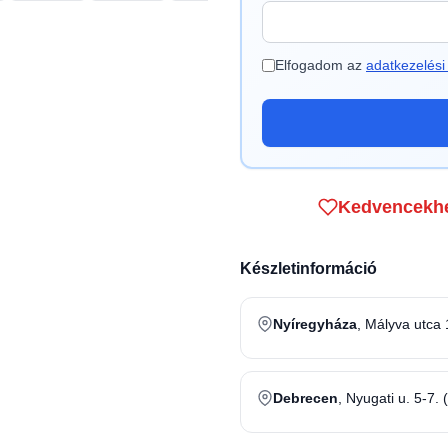
Elfogadom az
adatkezelési 
Kedvencekh
Készletinformáció
Nyíregyháza
, Mályva utca 
Debrecen
, Nyugati u. 5-7. 