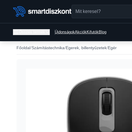
Összes termék
Újdonságok
Akciók
Kifutók
Blog
Főoldal
Számítástechnika
Egerek, billentyűzetek
Egér