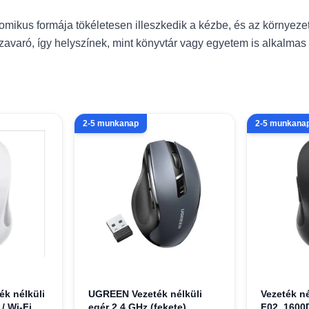
nomikus formája tökéletesen illeszkedik a kézbe, és az környez
varó, így helyszínek, mint könyvtár vagy egyetem is alkalmas 
2-5 munkanap
2-5 munkana
ék nélküli
UGREEN Vezeték nélküli
Vezeték n
/ Wi-Fi,
egér 2,4 GHz (fekete)
F02, 1600D