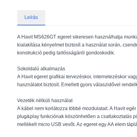
Leírás
A Havit MS626GT egeret sikeresen használhatja munkáb
kialakítása kényelmet biztosít a használat során, csend
konstrukció pedig tartósságáról gondoskodik.
Sokoldalú alkalmazás
A Havit egeret grafikai tervezéskor, internetezéskor v
használatot biztosít. Emellett gyors válaszidővel rend
Vezeték nélküli használat
A kábel nem korlátozza többé mozdulatait. A Havit egér
plug&play funkciónak köszönhetően a csatlakoztatás pil
mellékelt micro USB vevőt. Az egeret egy AA elem táplá