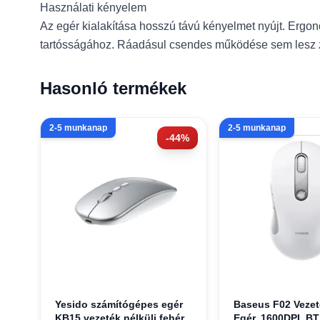
Használati kényelem
Az egér kialakítása hosszú távú kényelmet nyújt. Ergo
tartósságához. Ráadásul csendes működése sem lesz za
Hasonló termékek
2-5 munkanap
2-5 munkanap
-44%
Yesido számítógépes egér
Baseus F02 Vezet
KB15 vezeték nélküli fehér
Egér, 1600DPI, BT 