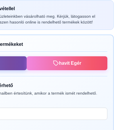
étellel
üzleteinkben vásárolható meg. Kérjük, látogasson el
zen hasonló online is rendelhető termékek között!
termékeket
havit Egér
lérhető
ailben értesítünk, amikor a termék ismét rendelhető.