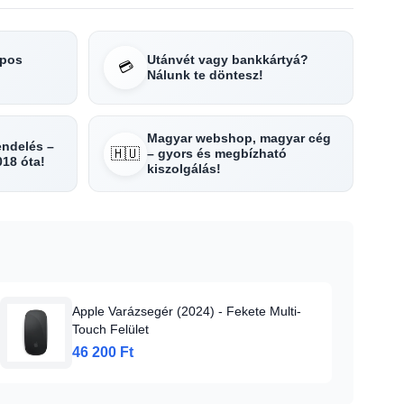
apos
Utánvét vagy bankkártyá?
💳
Nálunk te döntesz!
Magyar webshop, magyar cég
rendelés –
🇭🇺
– gyors és megbízható
018 óta!
kiszolgálás!
Apple Varázsegér (2024) - Fekete Multi-
Touch Felület
46 200 Ft