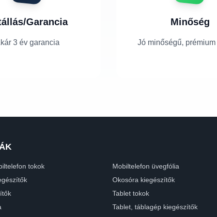
tállás/Garancia
Minőség
kár 3 év garancia
Jó minőségű, prémium
ÁK
iltelefon tokok
Mobiltelefon üvegfólia
egészítők
Okosóra kiegészítők
ítők
Tablet tokok
a
Tablet, táblagép kiegészítők