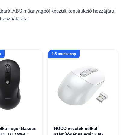
etbarát ABS műanyagból készült konstrukció hozzájárul
használatára.
p
2-5 munkanap
élküli egér Baseus
HOCO vezeték nélküli
PI, BT / Wi-Fi,
számítógépes egér 2.4G