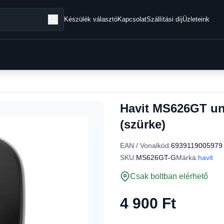
Készülék választó
Kapcsolat
Szállítási díj
Üzleteink
Havit MS626GT uni
(szürke)
EAN / Vonalkód:
6939119005979
SKU:
MS626GT-G
Márka:
havit
Csak boltban elérhető
4 900 Ft