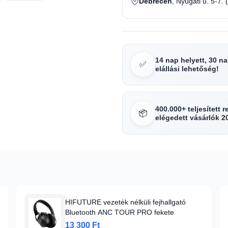
Debrecen
, Nyugati u. 5-7. 
14 nap helyett, 30 n
✅
elállási lehetőség!
400.000+ teljesített 
📦
elégedett vásárlók 2
HIFUTURE vezeték nélküli fejhallgató
Bluetooth ANC TOUR PRO fekete
13 300 Ft