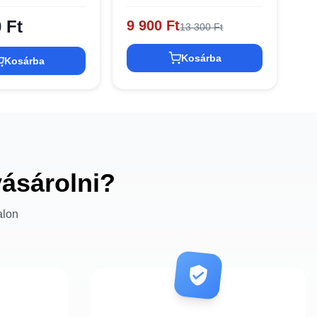
Bluetooth V5.4, 500mAh,
ANC zajszűrés - Bézs
 Ft
9 900 Ft
13 300 Ft
Kosárba
Kosárba
vásárolni?
alon