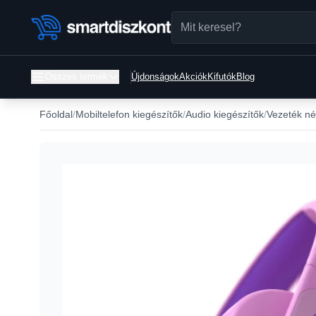
Összes termék
Újdonságok
Akciók
Kifutók
Blog
Főoldal
Mobiltelefon kiegészítők
Audio kiegészítők
Vezeték nél