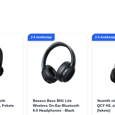
2-5 munkanap
2-5 munkana
oth
Baseus Bass BH1 Lite
Vezeték né
, Fekete
Wireless On-Ear Bluetooth
QCY H3, a
6.0 Headphones - Black
(fekete)