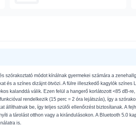
os és szórakoztató módot kínálnak gyermekei számára a zenehall
at és a színes dizájnt ötvözi. A fülre illeszkedő kagylók színes
kos kalanddá válik. Ezen felül a hangerő korlátozott <85 dB-re
ési funkcióval rendelkezik (15 perc = 2 óra lejátszás), így a sz
 állíthatnak be, így teljes szülői ellenőrzést biztosítanak. A fe
íti a tárolást otthon vagy a kirándulásokon. A Bluetooth 5.0 kap
álatra is.