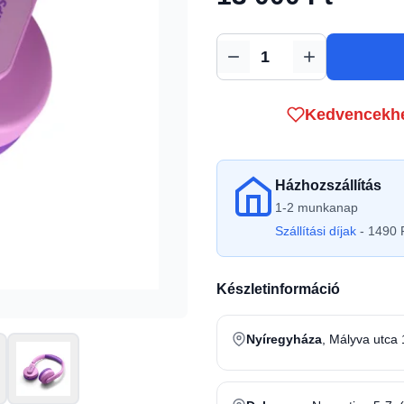
Mennyiség
Kedvencekh
Házhozszállítás
1-2 munkanap
Szállítási díjak
- 1490 F
Készletinformáció
Nyíregyháza
, Mályva utca 