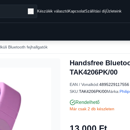
Készülék választó
Kapcsolat
Szállítási díj
Üzleteink
küli Bluetooth fejhallgatók
Handsfree Bluetoo
TAK4206PK/00
EAN / Vonalkód:
4895229117556
SKU:
TAK4206PK/00
Márka:
Philip
Rendelhető
Már csak 2 db készleten
13 000 Ft