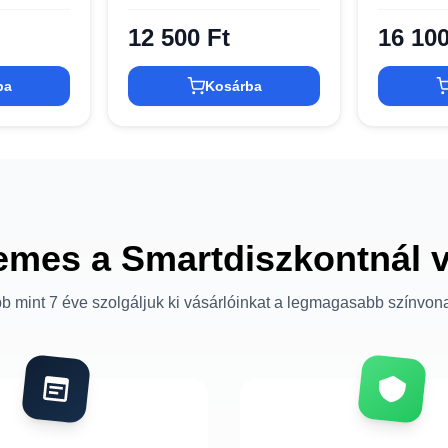
12 500 Ft
16 100
ba
Kosárba
emes a Smartdiszkontnál 
b mint 7 éve szolgáljuk ki vásárlóinkat a legmagasabb színvon