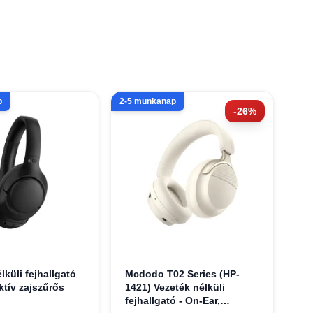
p
2-5 munkanap
-26%
lküli fejhallgató
Mcdodo T02 Series (HP-
ktív zajszűrős
1421) Vezeték nélküli
fejhallgató - On-Ear,