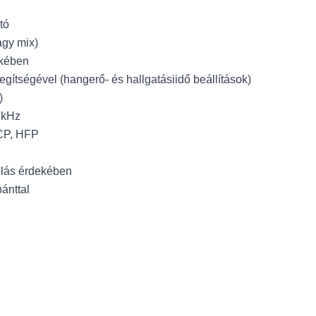
tó
agy mix)
ekében
gítségével (hangerő- és hallgatásiidő beállítások)
)
 kHz
RCP, HFP
rolás érdekében
pánttal