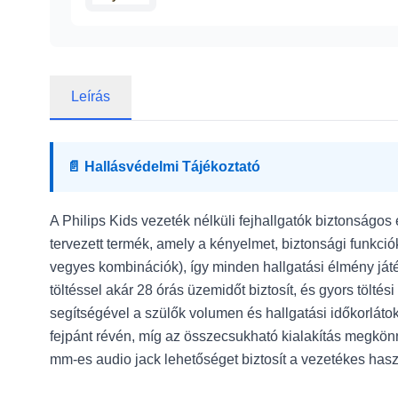
Leírás
📄 Hallásvédelmi Tájékoztató
A Philips Kids vezeték nélküli fejhallgatók biztonság
tervezett termék, amely a kényelmet, biztonsági funkciók
vegyes kombinációk), így minden hallgatási élmény játé
töltéssel akár 28 órás üzemidőt biztosít, és gyors tölt
segítségével a szülők volumen és hallgatási időkorlátokat
fejpánt révén, míg az összecsukható kialakítás megkönny
mm-es audio jack lehetőséget biztosít a vezetékes haszn