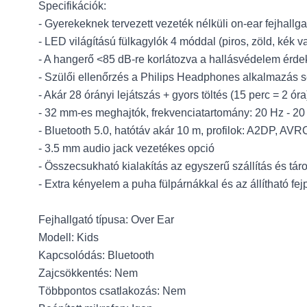
Specifikációk:
- Gyerekeknek tervezett vezeték nélküli on-ear fejhallga
- LED világítású fülkagylók 4 móddal (piros, zöld, kék v
- A hangerő <85 dB-re korlátozva a hallásvédelem érd
- Szülői ellenőrzés a Philips Headphones alkalmazás se
- Akár 28 órányi lejátszás + gyors töltés (15 perc = 2 óra
- 32 mm-es meghajtók, frekvenciatartomány: 20 Hz - 20
- Bluetooth 5.0, hatótáv akár 10 m, profilok: A2DP, AV
- 3.5 mm audio jack vezetékes opció
- Összecsukható kialakítás az egyszerű szállítás és tá
- Extra kényelem a puha fülpárnákkal és az állítható fej
Fejhallgató típusa: Over Ear
Modell: Kids
Kapcsolódás: Bluetooth
Zajcsökkentés: Nem
Többpontos csatlakozás: Nem