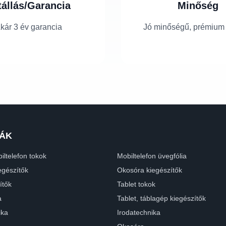
tállás/Garancia
Minőség
kár 3 év garancia
Jó minőségű, prémium
ÁK
iltelefon tokok
Mobiltelefon üvegfólia
egészítők
Okosóra kiegészítők
ítők
Tablet tokok
a
Tablet, táblagép kiegészítők
ika
Irodatechnika