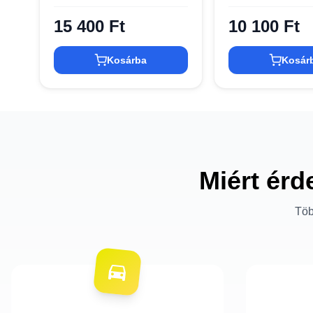
(JBLT530BTBLK)
15 400 Ft
10 100 Ft
Kosárba
Kosár
Miért érd
Töb