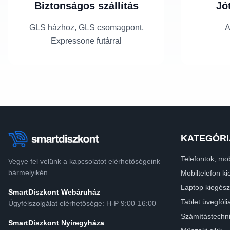
Biztonságos szállítás
Jó
GLS házhoz, GLS csomagpont,
A
Expressone futárral
KATEGÓRI
Telefontok, mob
Vegye fel velünk a kapcsolatot elérhetőségeink
bármelyikén.
Mobiltelefon ki
Laptop kiegész
SmartDiszkont Webáruház
Tablet üvegfóli
Ügyfélszolgálat elérhetősége: H-P 9:00-16:00
Számítástechn
SmartDiszkont Nyíregyháza