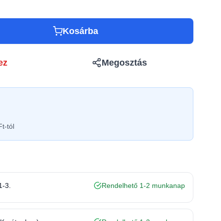
Kosárba
ez
Megosztás
t-tól
1-3.
Rendelhető 1-2 munkanap