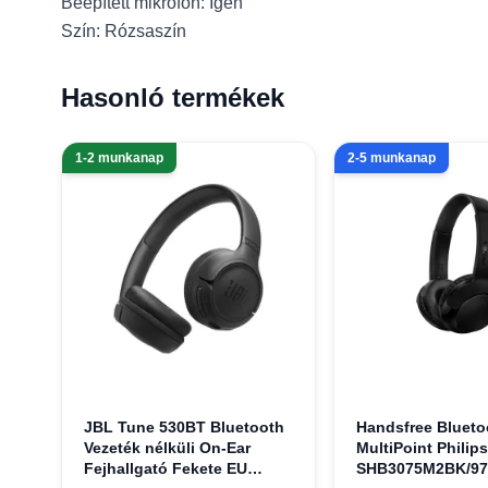
Beépített mikrofon: Igen
Szín: Rózsaszín
Hasonló termékek
1-2 munkanap
2-5 munkanap
JBL Tune 530BT Bluetooth
Handsfree Blueto
Vezeték nélküli On-Ear
MultiPoint Philips
Fejhallgató Fekete EU
SHB3075M2BK/97