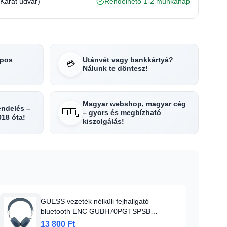
(Karát udvar)
Rendelhető 1-2 munkanap
apos
Utánvét vagy bankkártyá?
💳
Nálunk te döntesz!
Magyar webshop, magyar cég
rendelés –
🇭🇺
– gyors és megbízható
018 óta!
kiszolgálás!
GUESS vezeték nélküli fejhallgató
bluetooth ENC GUBH70PGTSPSB
(Grained Classic Round Shape) kék
13 800 Ft