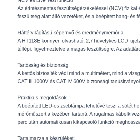
NCV és Live Test funkció
Az érintésmentes feszültségérzékeléssel (NCV) fizikai ér
feszültség alatt álló vezetéket, és a beépített hang- és f
Háttérvilágítású képernyő és eredménymemória
A HT118E könnyen olvasható, 2,7 hüvelykes LCD kijelzőj
túllépi, figyelmeztetve a magas feszültségre. Az adatt
Tartósság és biztonság
A kettős biztosíték védi mind a multimétert, mind a vizs
CAT III 1000V és CAT IV 600V biztonsági tanúsítványok 
Praktikus megoldások
A beépített LED-es zseblámpa lehetővé teszi a sötét he
mérőműszert a kezében tartaná. A rugalmas kábelkivezet
perc után automatikusan kikapcsoló funkció meghossza
Tartalmazza a készüléket: