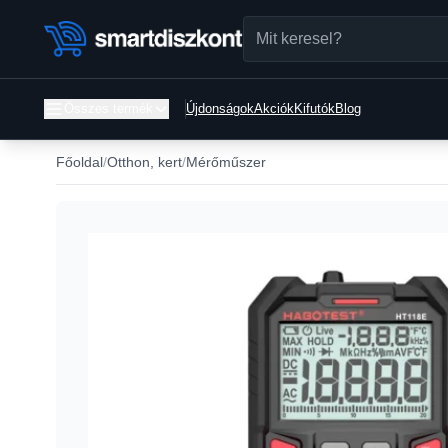
Összes termék
Újdonságok
Akciók
Kifutók
Blog
Főoldal
Otthon, kert
Mérőműszer