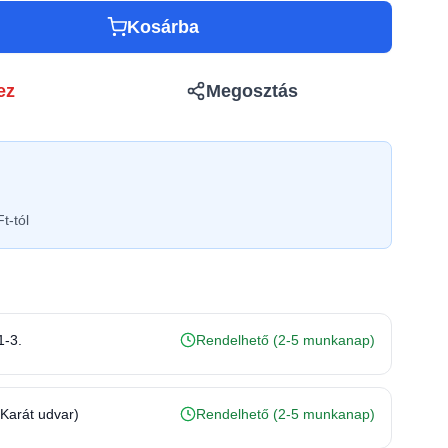
Kosárba
ez
Megosztás
t-tól
1-3.
Rendelhető (2-5 munkanap)
(Karát udvar)
Rendelhető (2-5 munkanap)