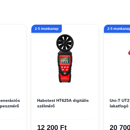
2-5 munkanap
2-5 munkana
generációs
Habotest HT625A digitális
Uni-T UT21
sipeszmérő
szélmérő
lakatfogó
12 200 Ft
20 700