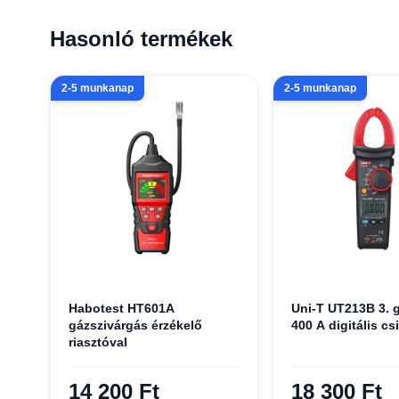
Hasonló termékek
2-5 munkanap
2-5 munkanap
Habotest HT601A
Uni-T UT213B 3. 
gázszivárgás érzékelő
400 A digitális c
riasztóval
14 200 Ft
18 300 Ft