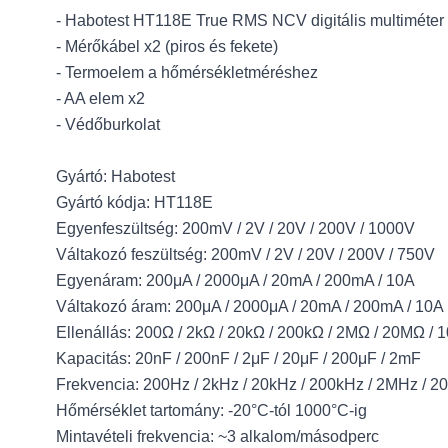
- Habotest HT118E True RMS NCV digitális multiméter
- Mérőkábel x2 (piros és fekete)
- Termoelem a hőmérsékletméréshez
- AA elem x2
- Védőburkolat
Gyártó: Habotest
Gyártó kódja: HT118E
Egyenfeszültség: 200mV / 2V / 20V / 200V / 1000V
Váltakozó feszültség: 200mV / 2V / 20V / 200V / 750V
Egyenáram: 200μA / 2000μA / 20mA / 200mA / 10A
Váltakozó áram: 200μA / 2000μA / 20mA / 200mA / 10A
Ellenállás: 200Ω / 2kΩ / 20kΩ / 200kΩ / 2MΩ / 20MΩ /
Kapacitás: 20nF / 200nF / 2μF / 20μF / 200μF / 2mF
Frekvencia: 200Hz / 2kHz / 20kHz / 200kHz / 2MHz / 
Hőmérséklet tartomány: -20°C-tól 1000°C-ig
Mintavételi frekvencia: ~3 alkalom/másodperc