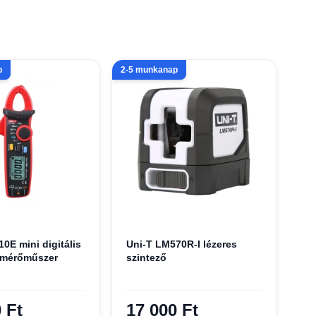
p
2-5 munkanap
0E mini digitális
Uni-T LM570R-I lézeres
 mérőműszer
szintező
 Ft
17 000 Ft