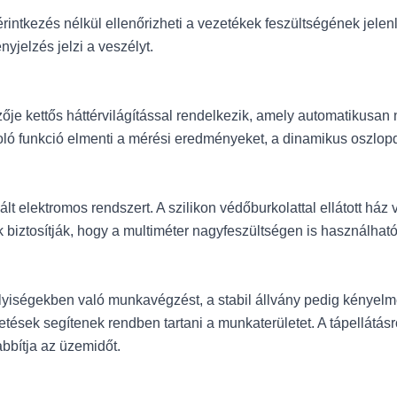
intkezés nélkül ellenőrizheti a vezetékek feszültségének jelenlé
ényjelzés jelzi a veszélyt.
e kettős háttérvilágítással rendelkezik, amely automatikusan 
ároló funkció elmenti a mérési eredményeket, a dinamikus oszlo
gált elektromos rendszert. A szilikon védőburkolattal ellátott há
biztosítják, hogy a multiméter nagyfeszültségen is használható
lyiségekben való munkavégzést, a stabil állvány pedig kényelm
ések segítenek rendben tartani a munkaterületet. A tápellátásr
bbítja az üzemidőt.