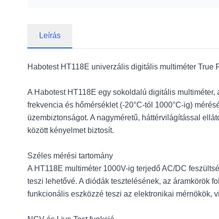
Leírás
Habotest HT118E univerzális digitális multiméter Tr
A Habotest HT118E egy sokoldalú digitális multiméter, 
frekvencia és hőmérséklet (-20°C-tól 1000°C-ig) mérésé
üzembiztonságot. A nagyméretű, háttérvilágítással ellá
között kényelmet biztosít.
Széles mérési tartomány
A HT118E multiméter 1000V-ig terjedő AC/DC feszültség
teszi lehetővé. A diódák tesztelésének, az áramkörök 
funkcionális eszközzé teszi az elektronikai mérnökök, 