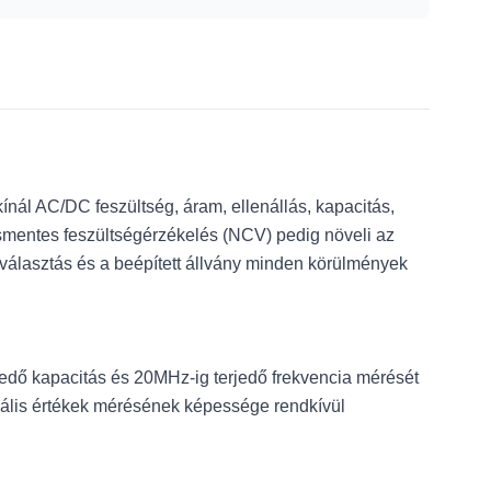
ínál AC/DC feszültség, áram, ellenállás, kapacitás,
tésmentes feszültségérzékelés (NCV) pedig növeli az
yválasztás és a beépített állvány minden körülmények
jedő kapacitás és 20MHz-ig terjedő frekvencia mérését
mális értékek mérésének képessége rendkívül