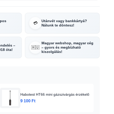
apos
Utánvét vagy bankkártyá?
💳
Nálunk te döntesz!
Magyar webshop, magyar cég
rendelés –
🇭🇺
– gyors és megbízható
018 óta!
kiszolgálás!
Habotest HT66 mini gázszivárgás érzékelő
9 100 Ft