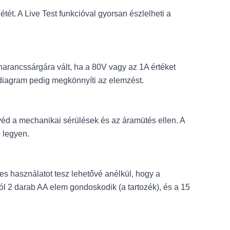
tét. A Live Test funkcióval gyorsan észlelheti a
narancssárgára vált, ha a 80V vagy az 1A értéket
pdiagram pedig megkönnyíti az elemzést.
z véd a mechanikai sérülések és az áramütés ellen. A
 legyen.
es használatot tesz lehetővé anélkül, hogy a
ól 2 darab AA elem gondoskodik (a tartozék), és a 15