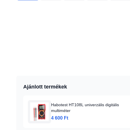
Ajánlott termékek
Habotest HT108L univerzális digitális
multiméter
4 600 Ft