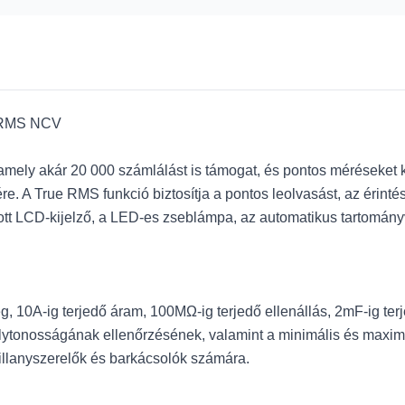
ue RMS NCV
amely akár 20 000 számlálást is támogat, és pontos méréseket k
re. A True RMS funkció biztosítja a pontos leolvasást, az érin
tott LCD-kijelző, a LED-es zseblámpa, az automatikus tartomán
, 10A-ig terjedő áram, 100MΩ-ig terjedő ellenállás, 2mF-ig ter
folytonosságának ellenőrzésének, valamint a minimális és maxi
villanyszerelők és barkácsolók számára.