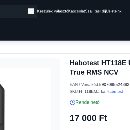
Készülék választó
Kapcsolat
Szállítási díj
Üzleteink
Habotest HT118E U
True RMS NCV
EAN / Vonalkód:
5907085524382
SKU:
HT118E
Márka:
Habotest
Rendelhető
17 000 Ft