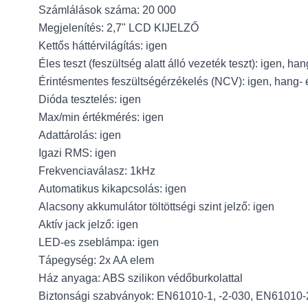
Számlálások száma: 20 000
Megjelenítés: 2,7" LCD KIJELZŐ
Kettős háttérvilágítás: igen
Éles teszt (feszültség alatt álló vezeték teszt): igen, ha
Érintésmentes feszültségérzékelés (NCV): igen, hang- 
Dióda tesztelés: igen
Max/min értékmérés: igen
Adattárolás: igen
Igazi RMS: igen
Frekvenciaválasz: 1kHz
Automatikus kikapcsolás: igen
Alacsony akkumulátor töltöttségi szint jelző: igen
Aktív jack jelző: igen
LED-es zseblámpa: igen
Tápegység: 2x AA elem
Ház anyaga: ABS szilikon védőburkolattal
Biztonsági szabványok: EN61010-1, -2-030, EN61010-