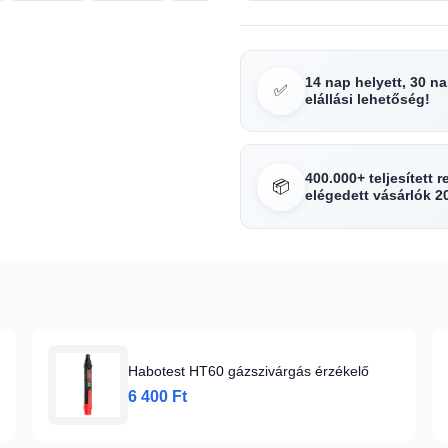
14 nap helyett, 30 n
✅
elállási lehetőség!
400.000+ teljesített 
📦
elégedett vásárlók 2
Habotest HT60 gázszivárgás érzékelő
6 400 Ft