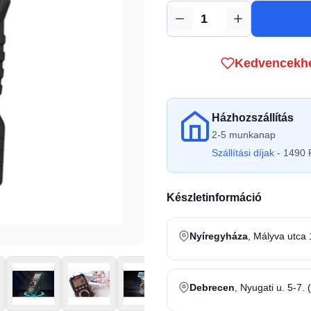
Mennyiség
Kedvencekh
Házhozszállítás
2-5 munkanap
Szállítási díjak
- 1490 F
Készletinformáció
Nyíregyháza
, Mályva utca 
Debrecen
, Nyugati u. 5-7. 