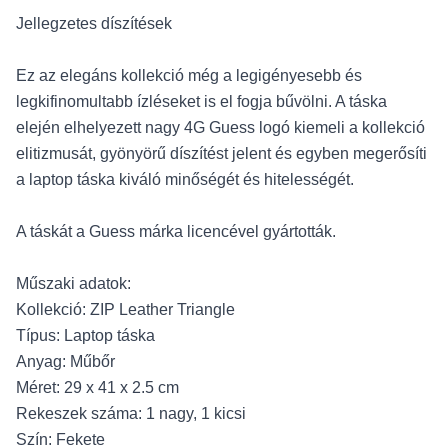
Jellegzetes díszítések
Ez az elegáns kollekció még a legigényesebb és
legkifinomultabb ízléseket is el fogja bűvölni. A táska
elején elhelyezett nagy 4G Guess logó kiemeli a kollekció
elitizmusát, gyönyörű díszítést jelent és egyben megerősíti
a laptop táska kiváló minőségét és hitelességét.
A táskát a Guess márka licencével gyártották.
Műszaki adatok:
Kollekció: ZIP Leather Triangle
Típus: Laptop táska
Anyag: Műbőr
Méret: 29 x 41 x 2.5 cm
Rekeszek száma: 1 nagy, 1 kicsi
Szín: Fekete