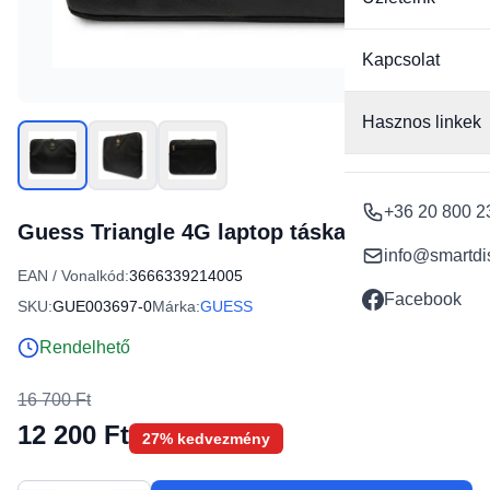
Kapcsolat
Hasznos linkek
+36 20 800 2
Guess Triangle 4G laptop táska 16" - fekete
info@smartdi
EAN / Vonalkód:
3666339214005
Facebook
SKU:
GUE003697-0
Márka:
GUESS
Rendelhető
16 700 Ft
12 200 Ft
27% kedvezmény