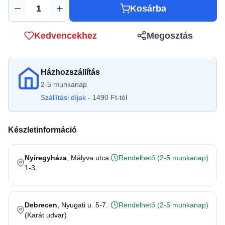
Kosárba
Mennyiség
Kedvencekhez
Megosztás
Házhozszállítás
2-5 munkanap
Szállítási díjak
- 1490 Ft-tól
Készletinformáció
Nyíregyháza
, Mályva utca
Rendelhető (2-5 munkanap)
1-3.
Debrecen
, Nyugati u. 5-7.
Rendelhető (2-5 munkanap)
(Karát udvar)