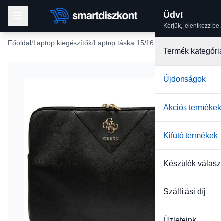
Üdv!
Kérjük, jelentkezz be.
Főoldal
Laptop kiegészítők
Laptop táska 15/16 méretben
Termék kategóri
Újdonságok
-27%
Akciós termékek
Kifutó termékek
Készülék válasz
Szállítási díj
Üzleteink