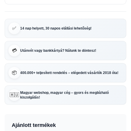
✅
14 nap helyett, 30 napos elállási lehetőség!
💳
Utánvét vagy bankkártyá? Nálunk te döntesz!
📦
400.000+ teljesített rendelés – elégedett vásárlók 2018 óta!
Magyar webshop, magyar cég – gyors és megbízható
🇭🇺
kiszolgálás!
Ajánlott termékek