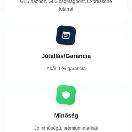
GLS házhoz, GLS csomagpont, Expressone
futárral
Jótállás/Garancia
Akár 3 év garancia
Minőség
Jó minőségű, prémium márkák