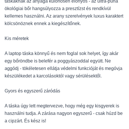
táskáknak az anyaga különösen előnyös - az ultra-puha
ökológiai bőr hangsúlyozza a presztízst és rendkívül
kellemes használni. Az arany szerelvények luxus karaktert
kölcsönöznek ennek a kiegészítőnek.
Kis méretek
A laptop táska könnyű és nem foglal sok helyet, így akár
egy bőröndbe is belefér a poggyászoddal együtt. Ne
aggódj - tökéletesen ellátja védelmi funkcióját és megóvja
készülékedet a karcolásoktól vagy sérülésektől.
Gyors és egyszerű záródás
A táska úgy lett megtervezve, hogy még egy kisgyerek is
használni tudja. A zárása nagyon egyszerű - csak húzd be
a cipzárt. És kész is!