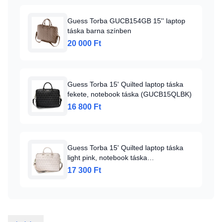
Guess Torba GUCB154GB 15'' laptop
táska barna színben
20 000 Ft
Guess Torba 15' Quilted laptop táska
fekete, notebook táska (GUCB15QLBK)
16 800 Ft
Guess Torba 15' Quilted laptop táska
light pink, notebook táska
(GUCB15QLPK)
17 300 Ft