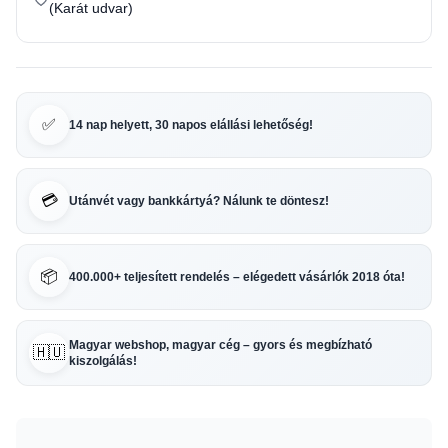
(Karát udvar)
✅
14 nap helyett, 30 napos elállási lehetőség!
💳
Utánvét vagy bankkártyá? Nálunk te döntesz!
📦
400.000+ teljesített rendelés – elégedett vásárlók 2018 óta!
Magyar webshop, magyar cég – gyors és megbízható
🇭🇺
kiszolgálás!