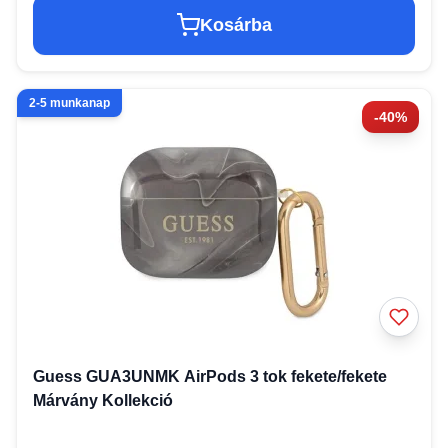
Kosárba
2-5 munkanap
-40%
Guess GUA3UNMK AirPods 3 tok fekete/fekete
Márvány Kollekció