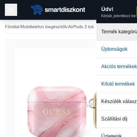
Üdv!
Kérjük, jelentkezz be.
Főoldal
Mobiltelefon kiegészítők
AirPods 3 tok
Termék kategóri
Újdonságok
-40%
Akciós termékek
Kifutó termékek
Készülék válasz
Szállítási díj
Üzleteink