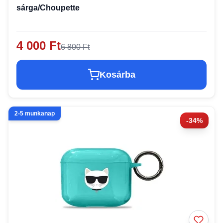
sárga/Choupette
4 000 Ft
6 800 Ft
Kosárba
2-5 munkanap
-34%