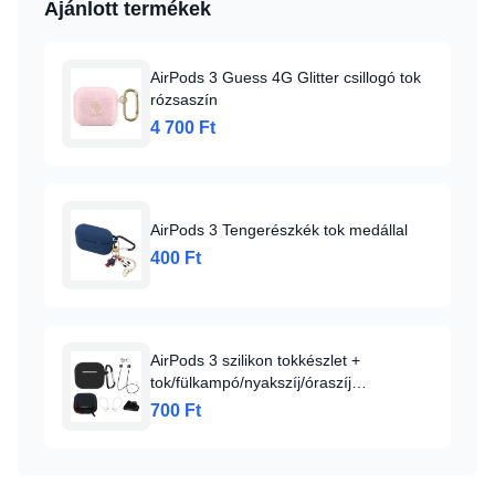
Ajánlott termékek
AirPods 3 Guess 4G Glitter csillogó tok
rózsaszín
4 700 Ft
AirPods 3 Tengerészkék tok medállal
400 Ft
AirPods 3 szilikon tokkészlet +
tok/fülkampó/nyakszíj/óraszíj
tartó/karabiner kapocs - fekete
700 Ft