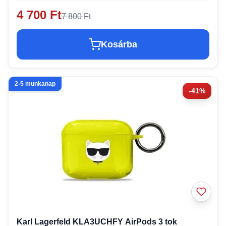
4 700 Ft
7 800 Ft
Kosárba
2-5 munkanap
-41%
Karl Lagerfeld KLA3UCHFY AirPods 3 tok