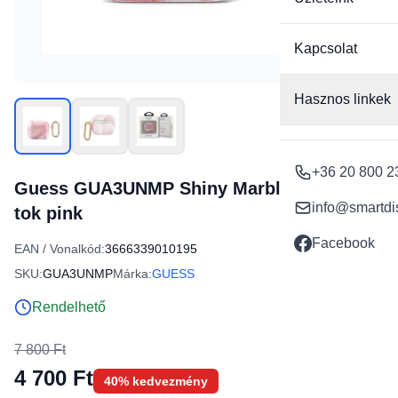
Kapcsolat
Hasznos linkek
+36 20 800 2
Guess GUA3UNMP Shiny Marble AirPods 3
info@smartdi
tok pink
Facebook
EAN / Vonalkód:
3666339010195
SKU:
GUA3UNMP
Márka:
GUESS
Rendelhető
7 800 Ft
4 700 Ft
40% kedvezmény