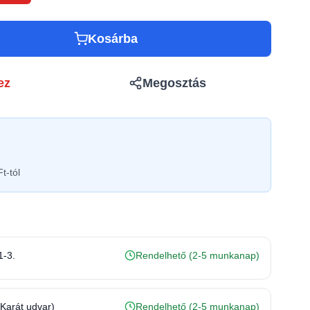
Kosárba
ez
Megosztás
t-tól
1-3.
Rendelhető (2-5 munkanap)
(Karát udvar)
Rendelhető (2-5 munkanap)