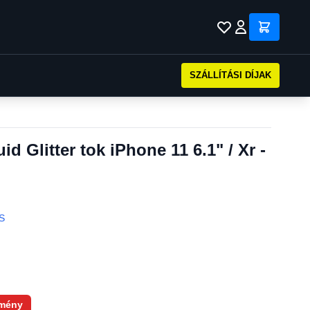
SZÁLLÍTÁSI DÍJAK
d Glitter tok iPhone 11 6.1" / Xr -
S
mény