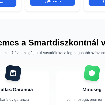
Kosárba
ba
emes a Smartdiszkontnál 
b mint 7 éve szolgáljuk ki vásárlóinkat a legmagasabb színvon
tállás/Garancia
Minőség
kár 3 év garancia
Jó minőségű, prémium