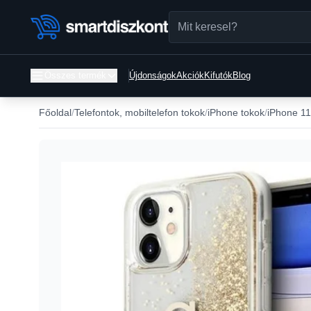
Összes termék
Újdonságok
Akciók
Kifutók
Blog
Főoldal
Telefontok, mobiltelefon tokok
iPhone tokok
iPhone 11