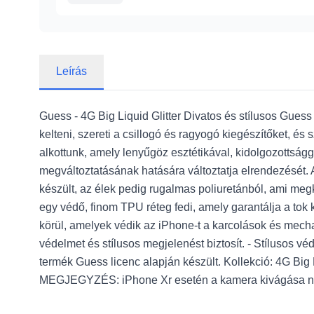
Leírás
Guess - 4G Big Liquid Glitter Divatos és stílusos Guess 
kelteni, szereti a csillogó és ragyogó kiegészítőket, 
alkottunk, amely lenyűgöz esztétikával, kidolgozottságga
megváltoztatásának hatására változtatja elrendezését. A
készült, az élek pedig rugalmas poliuretánból, ami me
egy védő, finom TPU réteg fedi, amely garantálja a tok 
körül, amelyek védik az iPhone-t a karcolások és mechan
védelmet és stílusos megjelenést biztosít. - Stílusos v
termék Guess licenc alapján készült. Kollekció: 4G Big
MEGJEGYZÉS: iPhone Xr esetén a kamera kivágása nag