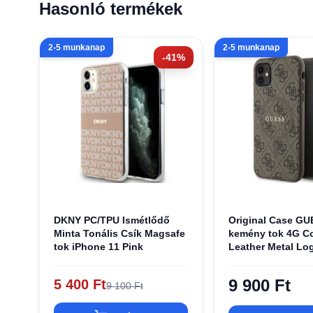
Hasonló termékek
2-5 munkanap
2-5 munkanap
-41%
DKNY PC/TPU Ismétlődő
Original Case GU
Minta Tonális Csík Magsafe
kemény tok 4G Co
tok iPhone 11 Pink
Leather Metal Lo
MagSafe
GUHMN61G4GFRW
9 900 Ft
5 400 Ft
9 100 Ft
11 barna tok