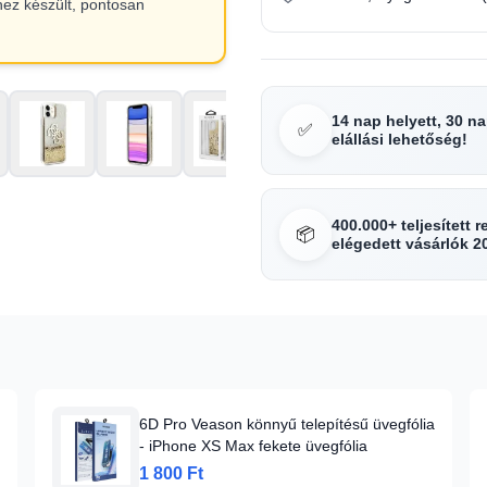
hez készült, pontosan
14 nap helyett, 30 n
✅
elállási lehetőség!
400.000+ teljesített 
📦
elégedett vásárlók 2
6D Pro Veason könnyű telepítésű üvegfólia
- iPhone XS Max fekete üvegfólia
1 800 Ft