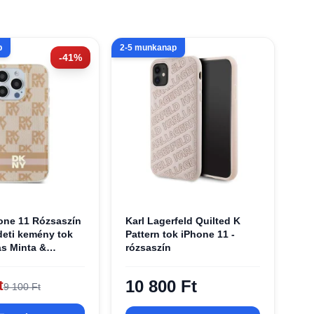
p
2-5 munkanap
-41%
one 11 Rózsaszín
Karl Lagerfeld Quilted K
eti kemény tok
Pattern tok iPhone 11 -
s Minta &
rózsaszín
t Csíkok MagSafe
HCPTSP
10 800 Ft
t
9 100 Ft