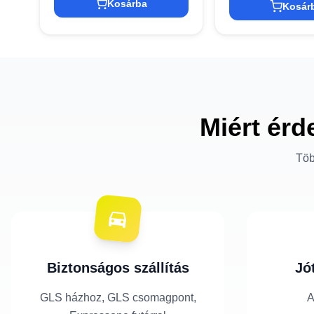
Kosárba
Kosár
Miért érd
Töb
Biztonságos szállítás
Jó
GLS házhoz, GLS csomagpont,
A