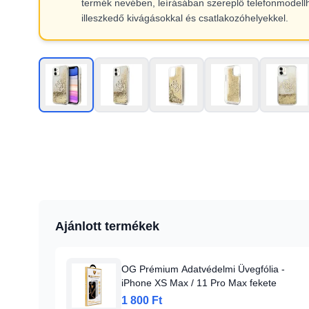
termék nevében, leírásában szereplő telefonmodell
illeszkedő kivágásokkal és csatlakozóhelyekkel.
Ajánlott termékek
OG Prémium Adatvédelmi Üvegfólia -
iPhone XS Max / 11 Pro Max fekete
1 800 Ft