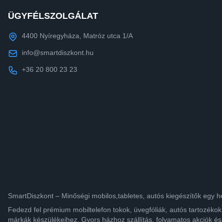
ÜGYFÉLSZOLGÁLAT
4400 Nyíregyháza, Matróz utca 1/A
info@smartdiszkont.hu
+36 20 800 23 23
SmartDiszkont – Minőségi mobilos,tabletes, autós kiegészítők egy h
Fedezd fel prémium mobiltelefon tokok, üvegfóliák, autós tartozék
márkák készülékeihez. Gyors házhoz szállítás, folyamatos akciók és