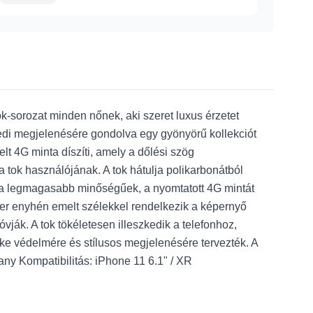
ok-sorozat minden nőnek, aki szeret luxus érzetet
gyedi megjelenésére gondolva egy gyönyörű kollekciót
elt 4G minta díszíti, amely a dőlési szög
a tok használójának. A tok hátulja polikarbonátból
k a legmagasabb minőségűek, a nyomtatott 4G mintát
tter enyhén emelt szélekkel rendelkezik a képernyő
ják. A tok tökéletesen illeszkedik a telefonhoz,
éke védelmére és stílusos megjelenésére tervezték. A
any Kompatibilitás: iPhone 11 6.1" / XR