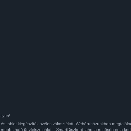
elyen!
ok és tablet kiegészítők széles választékát! Webáruházunkban megtalá
 megbízható ügyfélszolgálat – SmartDiszkont, ahol a minőség és a kedv