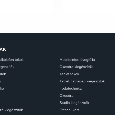
ÁK
iltelefon tokok
Mobiltelefon üvegfólia
egészítők
Okosóra kiegészítők
ítők
Tablet tokok
a
Tablet, táblagép kiegészítők
ika
Irodatechnika
Okosóra
Stúdió kiegészítők
ző kiegészítők
Otthon, kert