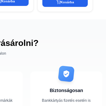
Kosárba
Kosárba
vásárolni?
alon
Biztonságosan
 márkák
Bankkártyás fizetés esetén is