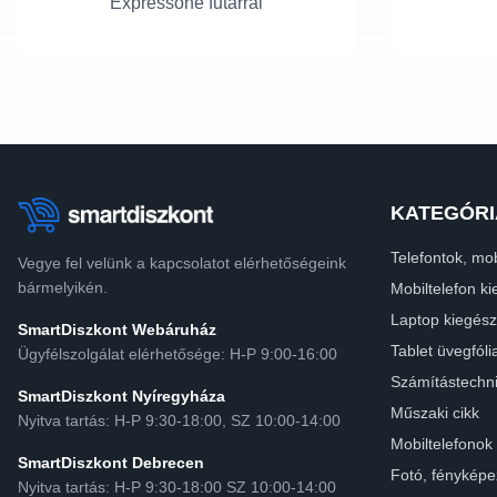
Expressone futárral
KATEGÓRI
Telefontok, mob
Vegye fel velünk a kapcsolatot elérhetőségeink
bármelyikén.
Mobiltelefon ki
Laptop kiegész
SmartDiszkont Webáruház
Tablet üvegfóli
Ügyfélszolgálat elérhetősége: H-P 9:00-16:00
Számítástechn
SmartDiszkont Nyíregyháza
Műszaki cikk
Nyitva tartás: H-P 9:30-18:00, SZ 10:00-14:00
Mobiltelefonok
SmartDiszkont Debrecen
Fotó, fényképe
Nyitva tartás: H-P 9:30-18:00 SZ 10:00-14:00