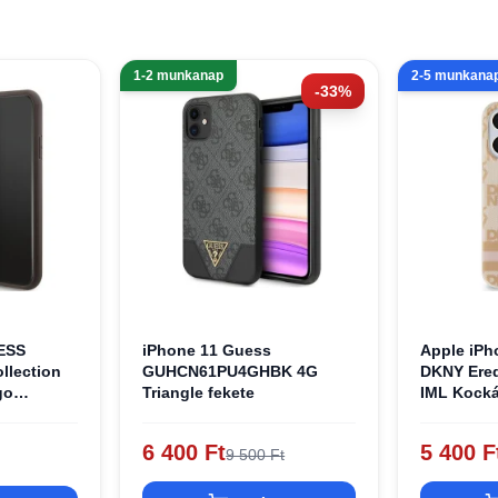
1-2 munkanap
2-5 munkana
-33%
ESS
iPhone 11 Guess
Apple iPh
llection
GUHCN61PU4GHBK 4G
DKNY Ered
go
Triangle fekete
IML Kocká
Nyomtatot
 iPhone
DKHMN61
6 400 Ft
5 400 F
9 500 Ft