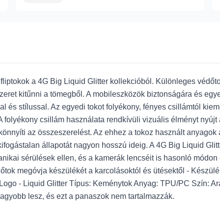
fliptokok a 4G Big Liquid Glitter kollekcióból. Különleges védőt
és szeret kitűnni a tömegből. A mobileszközök biztonságára és e
l és stílussal. Az egyedi tokot folyékony, fényes csillámtól kiem
 folyékony csillám használata rendkívüli vizuális élményt nyújt 
gkönnyíti az összeszerelést. Az ehhez a tokoz használt anyago
kifogástalan állapotát nagyon hosszú ideig. A 4G Big Liquid Gli
ikai sérülések ellen, és a kamerák lencséit is hasonló módon óv
édőtok megóvja készülékét a karcolásoktól és ütésektől - Készül
 Logo - Liquid Glitter Típus: Keménytok Anyag: TPU/PC Szín: Ar
yobb lesz, és ezt a panaszok nem tartalmazzák.