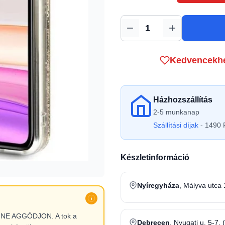
Mennyiség
Kedvencekh
Házhozszállítás
2-5 munkanap
Szállítási díjak
- 1490 F
Készletinformáció
Nyíregyháza
, Mályva utca 
l, NE AGGÓDJON. A tok a
Debrecen
, Nyugati u. 5-7. 