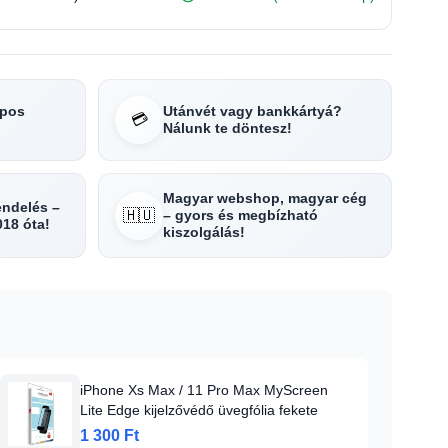
apos
Utánvét vagy bankkártyá?
💳
Nálunk te döntesz!
Magyar webshop, magyar cég
rendelés –
🇭🇺
– gyors és megbízható
018 óta!
kiszolgálás!
iPhone Xs Max / 11 Pro Max MyScreen
Lite Edge kijelzővédő üvegfólia fekete
1 300 Ft