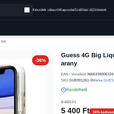
Készülék választó
Kapcsolat
Szállítási díj
Üzleteink
 tok
Guess 4G Big Liqui
-36%
arany
EAN / Vonalkód:
3666339006334
SKU:
GUE001261-0
Márka:
GUES
Rendelhető
8 400 Ft
5 400 Ft
36% kedvez