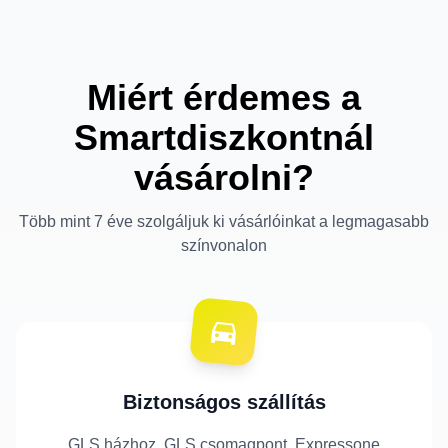
Miért érdemes a
Smartdiszkontnál
vásárolni?
Több mint 7 éve szolgáljuk ki vásárlóinkat a legmagasabb
színvonalon
Biztonságos szállítás
GLS házhoz, GLS csomagpont, Expressone