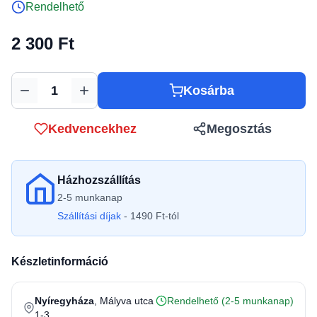
Rendelhető
2 300 Ft
Kosárba
Mennyiség
Kedvencekhez
Megosztás
Házhozszállítás
2-5 munkanap
Szállítási díjak
- 1490 Ft-tól
Készletinformáció
Nyíregyháza
, Mályva utca
Rendelhető (2-5 munkanap)
1-3.