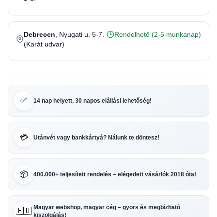
Debrecen
, Nyugati u. 5-7.
Rendelhető (2-5 munkanap)
(Karát udvar)
✅
14 nap helyett, 30 napos elállási lehetőség!
💳
Utánvét vagy bankkártyá? Nálunk te döntesz!
📦
400.000+ teljesített rendelés – elégedett vásárlók 2018 óta!
Magyar webshop, magyar cég – gyors és megbízható
🇭🇺
kiszolgálás!