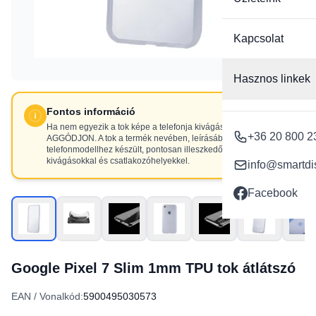
Kapcsolat
Hasznos linkek
Fontos információ
Ha nem egyezik a tok képe a telefonja kivágásaival, NE
+36 20 800 2
AGGÓDJON. A tok a termék nevében, leírásában szereplő
telefonmodellhez készült, pontosan illeszkedő
kivágásokkal és csatlakozóhelyekkel.
info@smartdi
Facebook
Google Pixel 7 Slim 1mm TPU tok átlátszó
EAN / Vonalkód:
5900495030573