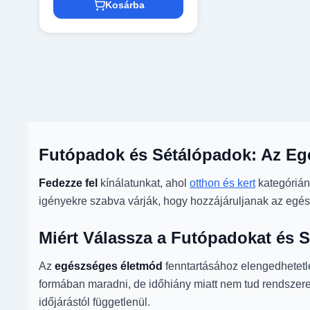
Kosárba
Futópadok és Sétálópadok: Az Eg
Fedezze fel
kínálatunkat, ahol
otthon és kert
kategórián
igényekre szabva várják, hogy hozzájáruljanak az egé
Miért Válassza a Futópadokat és 
Az
egészséges életmód
fenntartásához elengedhetetl
formában maradni, de időhiány miatt nem tud rendszeres
időjárástól függetlenül.