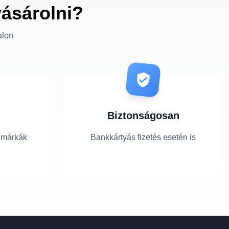
vásárolni?
alon
Biztonságosan
 márkák
Bankkártyás fizetés esetén is