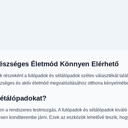
észséges Életmód Könnyen Elérhető
k részeként a futópadok és sétálópadok széles választékát tal
szséges és aktív életmód megvalósításához otthona kényelméb
Sétálópadokat?
en a rendszeres testmozgás. A futópadok és sétálópadok kiváló
en konditerembe járni. Ezek az eszközök lehetővé teszik, hogy 