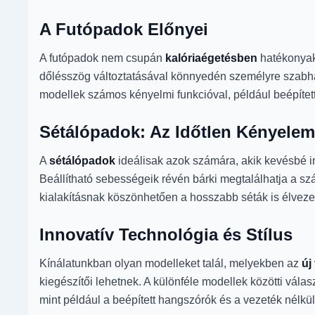
A Futópadok Előnyei
A futópadok nem csupán
kalóriaégetésben
hatékonyak,
dőlésszög változtatásával könnyedén személyre szabhat
modellek számos kényelmi funkcióval, például beépített
Sétálópadok: Az Időtlen Kényelem
A
sétálópadok
ideálisak azok számára, akik kevésbé in
Beállítható sebességeik révén bárki megtalálhatja a sz
kialakításnak köszönhetően a hosszabb séták is élvezet
Innovatív Technológia és Stílus
Kínálatunkban olyan modelleket talál, melyekben az
új
kiegészítői lehetnek. A különféle modellek közötti vál
mint például a beépített hangszórók és a vezeték nélküli