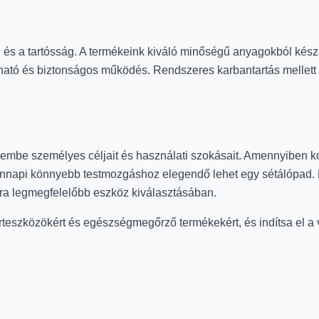
g
és a tartósság. A termékeink kiváló minőségű anyagokból készü
zható és biztonságos működés. Rendszeres karbantartás mellett
yelembe személyes céljait és használati szokásait. Amennyiben
dennapi könnyebb testmozgáshoz elegendő lehet egy sétálópad. 
ra legmegfelelőbb eszköz kiválasztásában.
teszközökért és egészségmegőrző termékekért, és indítsa el a 