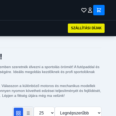
SZÁLLÍTÁSI DÍJAK
!
lemben szeretnék élvezni a sportolás örömét! A futópaddal és
zségére. Ideális megoldás kezdőknek és profi sportolóknak
ett. Válasszon a különböző motoros és mechanikus modellek
nnyen nyomon követheti edzései teljesítményét és fejlődését,
 Lépjen a fittség útjára még ma velünk!
Termékek száma oldalanként
Rendezés