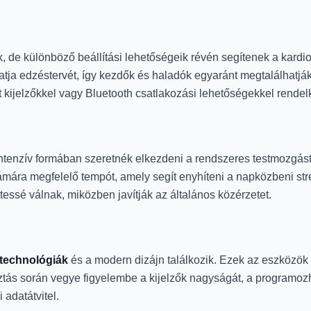
 de különböző beállítási lehetőségeik révén segítenek a kardio
ja edzéstervét, így kezdők és haladók egyaránt megtalálhatják
 kijelzőkkel vagy Bluetooth csatlakozási lehetőségekkel rende
tenzív formában szeretnék elkezdeni a rendszeres testmozgást, 
ámára megfelelő tempót, amely segít enyhíteni a napközbeni stre
essé válnak, miközben javítják az általános közérzetet.
 technológiák
és a modern dizájn találkozik. Ezek az eszközök
asztás során vegye figyelembe a kijelzők nagyságát, a programoz
 adatátvitel.