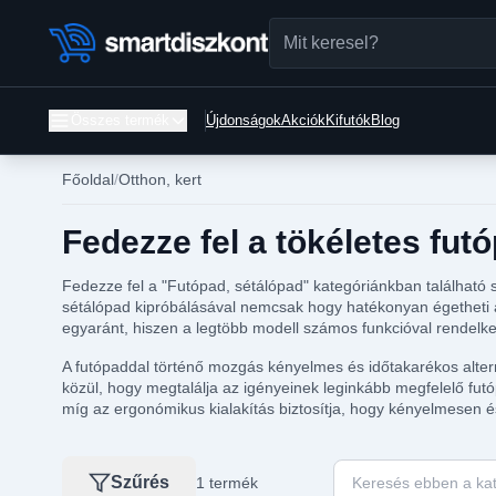
Összes termék
Újdonságok
Akciók
Kifutók
Blog
Főoldal
Otthon, kert
Fedezze fel a tökéletes fut
Fedezze fel a "Futópad, sétálópad" kategóriánkban található s
sétálópad kipróbálásával nemcsak hogy hatékonyan égetheti a 
egyaránt, hiszen a legtöbb modell számos funkcióval rendelke
A futópaddal történő mozgás kényelmes és időtakarékos altern
közül, hogy megtalálja az igényeinek leginkább megfelelő fut
míg az ergonómikus kialakítás biztosítja, hogy kényelmesen 
Keresés ebben a kat
Szűrés
1 termék