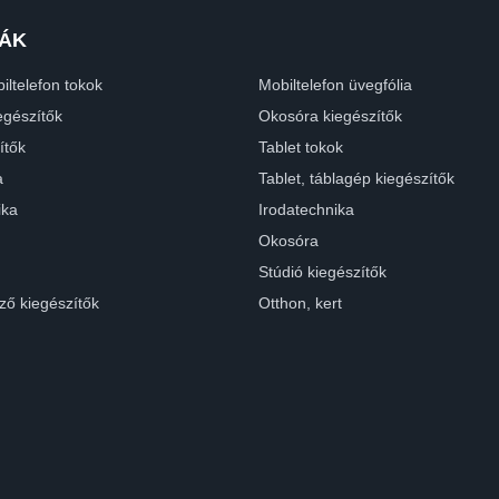
ÁK
iltelefon tokok
Mobiltelefon üvegfólia
egészítők
Okosóra kiegészítők
ítők
Tablet tokok
a
Tablet, táblagép kiegészítők
ika
Irodatechnika
Okosóra
Stúdió kiegészítők
ző kiegészítők
Otthon, kert