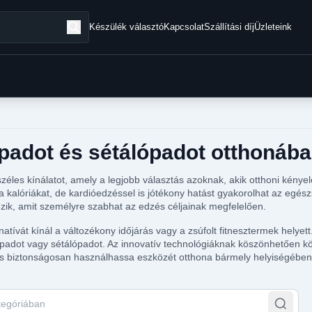
Készülék választó
Kapcsolat
Szállítási díj
Üzleteink
ópadot és sétálópadot otthonába
zéles kínálatot, amely a legjobb választás azoknak, akik otthoni kénye
kalóriákat, de kardióedzéssel is jótékony hatást gyakorolhat az egés
zik, amit személyre szabhat az edzés céljainak megfelelően.
atívát kínál a változékony időjárás vagy a zsúfolt fitnesztermek hely
ópadot vagy sétálópadot. Az innovatív technológiáknak köszönhetően kö
és biztonságosan használhassa eszközét otthona bármely helyiségében.
egóriában