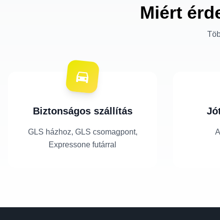
Miért érd
Töb
Biztonságos szállítás
Jó
GLS házhoz, GLS csomagpont,
A
Expressone futárral