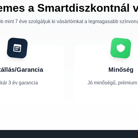
emes a Smartdiszkontnál 
b mint 7 éve szolgáljuk ki vásárlóinkat a legmagasabb színvon
tállás/Garancia
Minőség
kár 3 év garancia
Jó minőségű, prémium