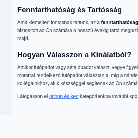
Fenntarthatóság és Tartósság
Amit kiemelten fontosnak tartunk, az a
fenntarthatósá
biztosított az Ön számára a hosszú évekig tartó megbí
majd.
Hogyan Válasszon a Kínálatból?
Amikor futópadot vagy sétálópadot választ, vegye fig
motorral rendelkező futópadot választania, míg a min
kollégáinkhoz, akik készséggel segítenek az Ön számá
Látogasson el
otthon és kert
kategóriánkba további spor