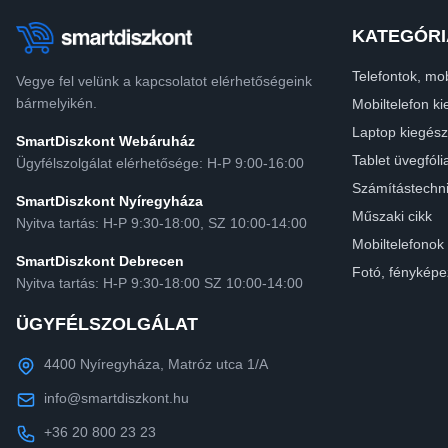
KATEGÓRI
Telefontok, mob
Vegye fel velünk a kapcsolatot elérhetőségeink
bármelyikén.
Mobiltelefon ki
Laptop kiegész
SmartDiszkont Webáruház
Tablet üvegfóli
Ügyfélszolgálat elérhetősége: H-P 9:00-16:00
Számítástechn
SmartDiszkont Nyíregyháza
Műszaki cikk
Nyitva tartás: H-P 9:30-18:00, SZ 10:00-14:00
Mobiltelefonok
SmartDiszkont Debrecen
Fotó, fényképe
Nyitva tartás: H-P 9:30-18:00 SZ 10:00-14:00
ÜGYFÉLSZOLGÁLAT
4400 Nyíregyháza, Matróz utca 1/A
info@smartdiszkont.hu
+36 20 800 23 23