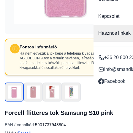
Kapcsolat
Hasznos linkek
Fontos információ
Ha nem egyezik a tok képe a telefonja kivágásaival, NE
+36 20 800 2
AGGÓDJON. A tok a termék nevében, leírásában szereplő
telefonmodellhez készült, pontosan illeszkedő
kivágásokkal és csatlakozóhelyekkel.
info@smartdi
Facebook
Forcell flitteres tok Samsung S10 pink
EAN / Vonalkód:
5901737943804