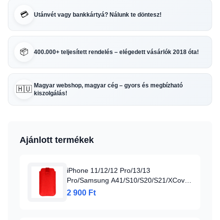
💳
Utánvét vagy bankkártyá? Nálunk te döntesz!
📦
400.000+ teljesített rendelés – elégedett vásárlók 2018 óta!
Magyar webshop, magyar cég – gyors és megbízható
🇭🇺
kiszolgálás!
Ajánlott termékek
iPhone 11/12/12 Pro/13/13
Pro/Samsung A41/S10/S20/S21/XCover
5 Vennus Deko tok piros
2 900 Ft