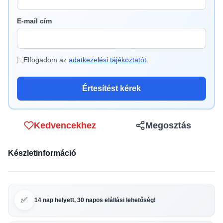
E-mail cím
Elfogadom az
adatkezelési tájékoztatót
.
Értesítést kérek
Kedvencekhez
Megosztás
Készletinformáció
✅
14 nap helyett, 30 napos elállási lehetőség!