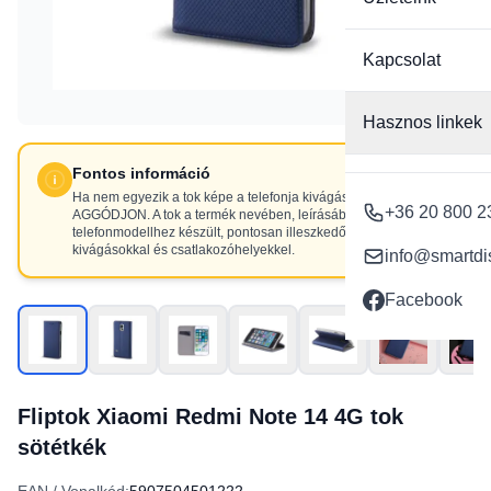
Kapcsolat
Hasznos linkek
Fontos információ
Ha nem egyezik a tok képe a telefonja kivágásaival, NE
+36 20 800 2
AGGÓDJON. A tok a termék nevében, leírásában szereplő
telefonmodellhez készült, pontosan illeszkedő
kivágásokkal és csatlakozóhelyekkel.
info@smartdi
Facebook
Fliptok Xiaomi Redmi Note 14 4G tok
sötétkék