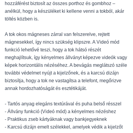
hozzáférést biztosít az összes porthoz és gombhoz –
anélkül, hogy a készüléket ki kellene venni a tokból, akár
töltés közben is.
A tok okos mágneses zárral van felszerelve, rejtett
mágnesekkel, így nincs szükség klipszre. A Videó mód
funkció lehetővé teszi, hogy a tok hátsó részét
meghajlítsuk, így kényelmes állványt képezve videók vagy
képek horizontális nézéséhez. A bevágás meglátszó széle
további védelmet nyújt a kijelzőnek, és a karcsú dizájn
biztosítja, hogy a tok ne vastagítsa a telefont, megőrizve
annak hordozhatóságát és esztétikáját.
- Tartós anyag elegáns textúrával és puha belső résszel
- Állvány funkció (Videó mód) a kényelmes nézéshez
- Praktikus zseb kártyáknak vagy bankjegyeknek
- Karcsú dizájn emelt szélekkel, amelyek védik a kijelzőt