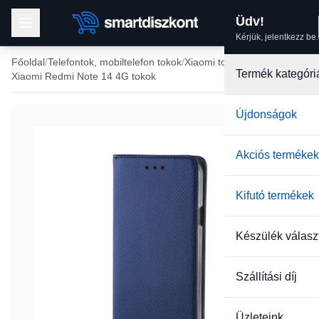
Üdv!
Kérjük, jelentkezz be.
Főoldal
Telefontok, mobiltelefon tokok
Xiaomi tokok
Termék kategóri
Xiaomi Redmi Note 14 4G tokok
Újdonságok
-22%
Akciós termékek
Kifutó termékek
Készülék válasz
Szállítási díj
Üzleteink