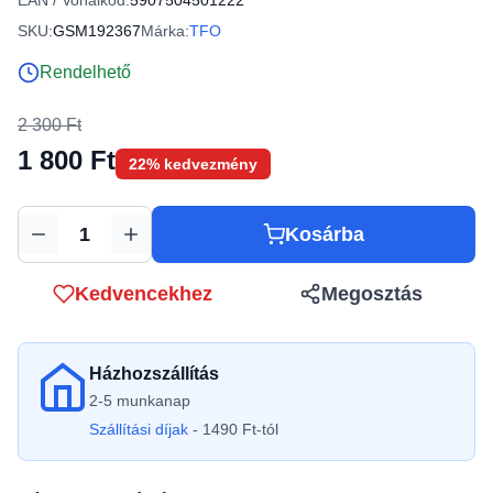
EAN / Vonalkód:
5907504501222
SKU:
GSM192367
Márka:
TFO
Rendelhető
2 300 Ft
1 800 Ft
22% kedvezmény
Kosárba
Mennyiség
Kedvencekhez
Megosztás
Házhozszállítás
2-5 munkanap
Szállítási díjak
- 1490 Ft-tól