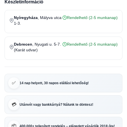
Készletinformáció
Nyíregyháza
, Mályva utca
Rendelhető (2-5 munkanap)
1-3.
Debrecen
, Nyugati u. 5-7.
Rendelhető (2-5 munkanap)
(Karát udvar)
✅
14 nap helyett, 30 napos elállási lehetőség!
💳
Utánvét vagy bankkártyá? Nálunk te döntesz!
📦
400.000+ teljesített rendelés – elégedett vásárlók 2018 óta!