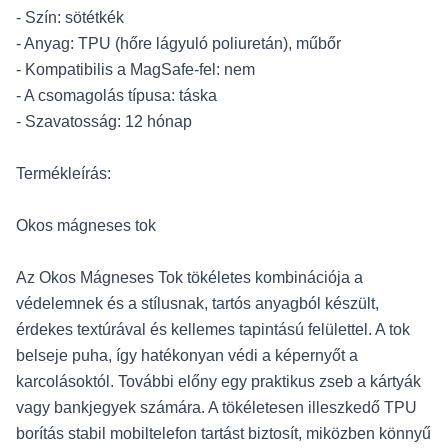
- Szín: sötétkék
- Anyag: TPU (hőre lágyuló poliuretán), műbőr
- Kompatibilis a MagSafe-fel: nem
- A csomagolás típusa: táska
- Szavatosság: 12 hónap
Termékleírás:
Okos mágneses tok
Az Okos Mágneses Tok tökéletes kombinációja a
védelemnek és a stílusnak, tartós anyagból készült,
érdekes textúrával és kellemes tapintású felülettel. A tok
belseje puha, így hatékonyan védi a képernyőt a
karcolásoktól. További előny egy praktikus zseb a kártyák
vagy bankjegyek számára. A tökéletesen illeszkedő TPU
borítás stabil mobiltelefon tartást biztosít, miközben könnyű