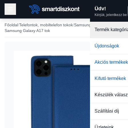
Üdv!
Kérjük, jelentkezz be.
Főoldal
Telefontok, mobiltelefon tokok
Samsung tokok
Termék kategóri
Samsung Galaxy A17 tok
Újdonságok
Akciós termékek
Kifutó termékek
Készülék válasz
Szállítási díj
Üzleteink