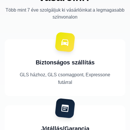
Több mint 7 éve szolgáljuk ki vásárlóinkat a legmagasabb
színvonalon
Biztonságos szállítás
GLS házhoz, GLS csomagpont, Expressone
futárral
Jótállás/Garancia