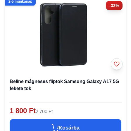
2-5 munkanap
-33%
Beline mágneses fliptok Samsung Galaxy A17 5G
fekete tok
1 800 Ft
2 700 Ft
Kosárba