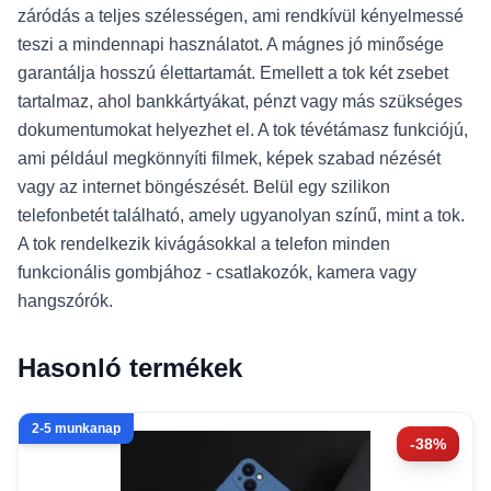
záródás a teljes szélességen, ami rendkívül kényelmessé
teszi a mindennapi használatot. A mágnes jó minősége
garantálja hosszú élettartamát. Emellett a tok két zsebet
tartalmaz, ahol bankkártyákat, pénzt vagy más szükséges
dokumentumokat helyezhet el. A tok tévétámasz funkciójú,
ami például megkönnyíti filmek, képek szabad nézését
vagy az internet böngészését. Belül egy szilikon
telefonbetét található, amely ugyanolyan színű, mint a tok.
A tok rendelkezik kivágásokkal a telefon minden
funkcionális gombjához - csatlakozók, kamera vagy
hangszórók.
Hasonló termékek
2-5 munkanap
-38%