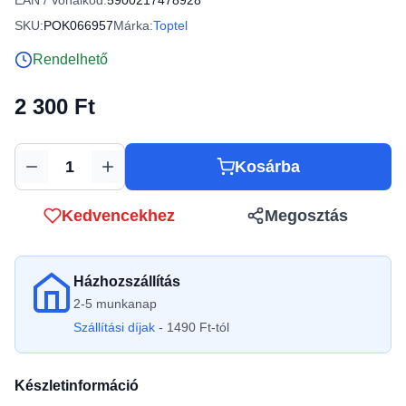
EAN / Vonalkód:
5900217478928
SKU:
POK066957
Márka:
Toptel
Rendelhető
2 300 Ft
Kosárba
Mennyiség
Kedvencekhez
Megosztás
Házhozszállítás
2-5 munkanap
Szállítási díjak
- 1490 Ft-tól
Készletinformáció