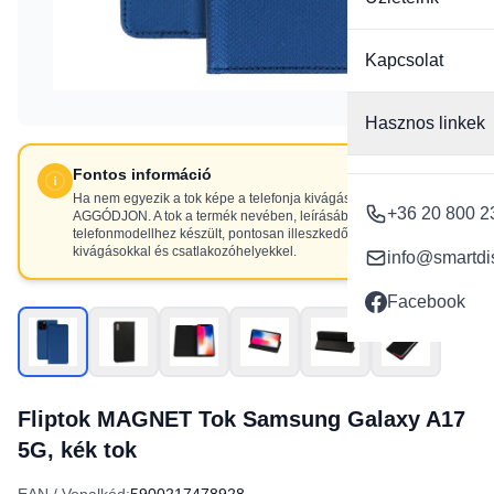
Kapcsolat
Hasznos linkek
Fontos információ
Ha nem egyezik a tok képe a telefonja kivágásaival, NE
+36 20 800 2
AGGÓDJON. A tok a termék nevében, leírásában szereplő
telefonmodellhez készült, pontosan illeszkedő
kivágásokkal és csatlakozóhelyekkel.
info@smartdi
Facebook
Fliptok MAGNET Tok Samsung Galaxy A17
5G, kék tok