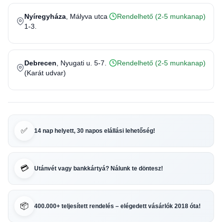
Nyíregyháza
, Mályva utca
Rendelhető (2-5 munkanap)
1-3.
Debrecen
, Nyugati u. 5-7.
Rendelhető (2-5 munkanap)
(Karát udvar)
✅
14 nap helyett, 30 napos elállási lehetőség!
💳
Utánvét vagy bankkártyá? Nálunk te döntesz!
📦
400.000+ teljesített rendelés – elégedett vásárlók 2018 óta!