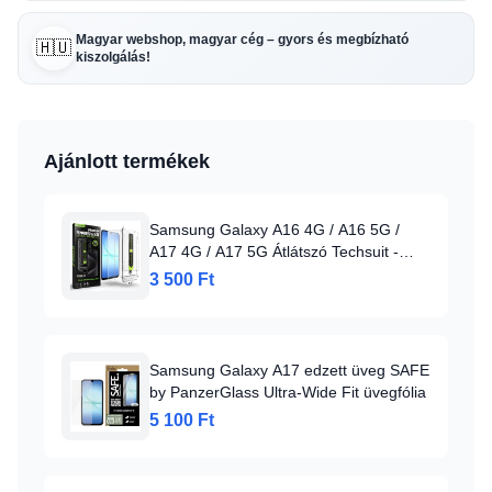
Magyar webshop, magyar cég – gyors és megbízható
🇭🇺
kiszolgálás!
Ajánlott termékek
Samsung Galaxy A16 4G / A16 5G /
A17 4G / A17 5G Átlátszó Techsuit -
[Ujjlenyomat-feloldással kompatibilis]
3 500 Ft
TitanGlass CrystalHD (2 darabos)
üvegfólia üvegfólia
Samsung Galaxy A17 edzett üveg SAFE
by PanzerGlass Ultra-Wide Fit üvegfólia
5 100 Ft