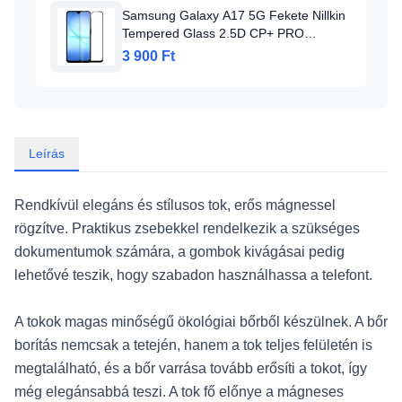
Samsung Galaxy A17 5G Fekete Nillkin
Tempered Glass 2.5D CP+ PRO
üvegfólia
3 900 Ft
Leírás
Rendkívül elegáns és stílusos tok, erős mágnessel
rögzítve. Praktikus zsebekkel rendelkezik a szükséges
dokumentumok számára, a gombok kivágásai pedig
lehetővé teszik, hogy szabadon használhassa a telefont.
A tokok magas minőségű ökológiai bőrből készülnek. A bőr
borítás nemcsak a tetején, hanem a tok teljes felületén is
megtalálható, és a bőr varrása tovább erősíti a tokot, így
még elegánsabbá teszi. A tok fő előnye a mágneses