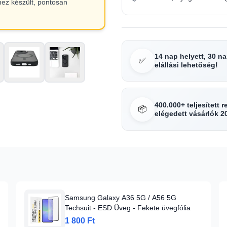
hez készült, pontosan
14 nap helyett, 30 n
✅
elállási lehetőség!
400.000+ teljesített 
📦
elégedett vásárlók 2
Samsung Galaxy A36 5G / A56 5G
Techsuit - ESD Üveg - Fekete üvegfólia
1 800 Ft