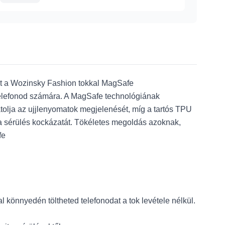
gát a Wozinsky Fashion tokkal MagSafe
telefonod számára. A MagSafe technológiának
gátolja az ujjlenyomatok megjelenését, míg a tartós TPU
 a sérülés kockázatát. Tökéletes megoldás azoknak,
fe
 könnyedén töltheted telefonodat a tok levétele nélkül.