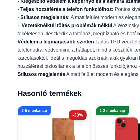
-
Kiegészítő védelem a képernyő és a kamera számá
-
Teljes hozzáférés a telefon funkcióihoz:
Pontos kivá
-
Stílusos megjelenés:
A matt felület modern és elegá
~
Vezetéknélküli töltés problémák nélkül
A Wozinsky F
tökéletesen illeszkedik a töltőhöz, megbízható és haték
Védelem a legmagasabb szinten
Tartós TPU védi tele
telefonodra, védve mind a hátlapot, mind a készülék ker
karcolásoktól. Ideális megoldás azoknak, akik gyakran 
hozzáférést biztosítanak a telefon összes funkciójához
Stílusos megjelenés
A matt felület modern és elegáns 
Hasonló termékek
2-5 munkanap
1-2 munkanap
-33%