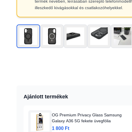
termék nevében, leírásában szereplő telefonmodell
illeszkedő kivágásokkal és csatlakozóhelyekkel.
Ajánlott termékek
OG Premium Privacy Glass Samsung
Galaxy A36 5G fekete üvegfólia
1 800 Ft