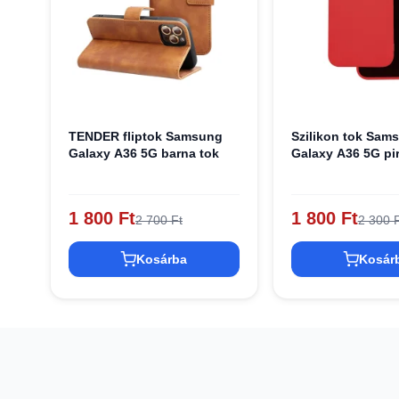
TENDER fliptok Samsung
Szilikon tok Sam
Galaxy A36 5G barna tok
Galaxy A36 5G pi
1 800 Ft
1 800 Ft
2 700 Ft
2 300 F
Kosárba
Kosár