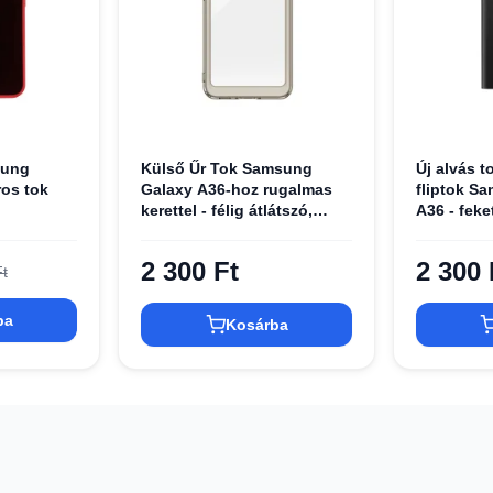
sung
Külső Űr Tok Samsung
Új alvás t
ros tok
Galaxy A36-hoz rugalmas
fliptok S
kerettel - félig átlátszó,
A36 - feke
fekete tok
2 300 Ft
2 300 
t
ba
Kosárba