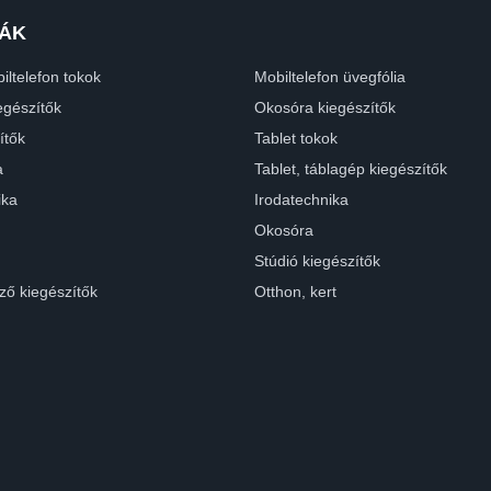
ÁK
iltelefon tokok
Mobiltelefon üvegfólia
egészítők
Okosóra kiegészítők
ítők
Tablet tokok
a
Tablet, táblagép kiegészítők
ika
Irodatechnika
Okosóra
Stúdió kiegészítők
ző kiegészítők
Otthon, kert