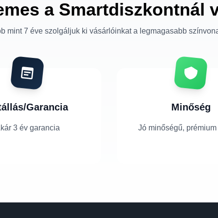
emes a Smartdiszkontnál 
b mint 7 éve szolgáljuk ki vásárlóinkat a legmagasabb színvon
tállás/Garancia
Minőség
kár 3 év garancia
Jó minőségű, prémium