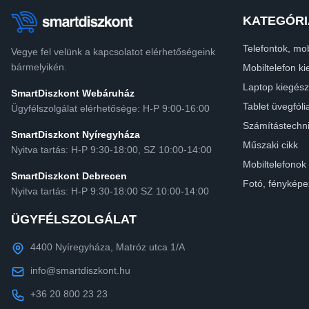
KATEGÓRI
Telefontok, mob
Vegye fel velünk a kapcsolatot elérhetőségeink
bármelyikén.
Mobiltelefon ki
Laptop kiegész
SmartDiszkont Webáruház
Tablet üvegfóli
Ügyfélszolgálat elérhetősége: H-P 9:00-16:00
Számítástechn
SmartDiszkont Nyíregyháza
Műszaki cikk
Nyitva tartás: H-P 9:30-18:00, SZ 10:00-14:00
Mobiltelefonok
SmartDiszkont Debrecen
Fotó, fényképe
Nyitva tartás: H-P 9:30-18:00 SZ 10:00-14:00
ÜGYFÉLSZOLGÁLAT
4400 Nyíregyháza, Matróz utca 1/A
info@smartdiszkont.hu
+36 20 800 23 23