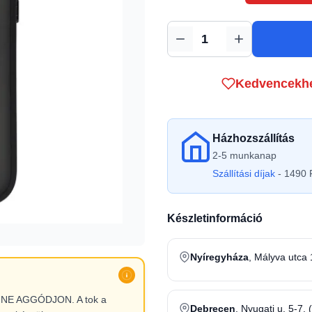
Mennyiség
Kedvencekh
Házhozszállítás
2-5 munkanap
Szállítási díjak
- 1490 F
Készletinformáció
Nyíregyháza
, Mályva utca 
l, NE AGGÓDJON. A tok a
Debrecen
, Nyugati u. 5-7. 