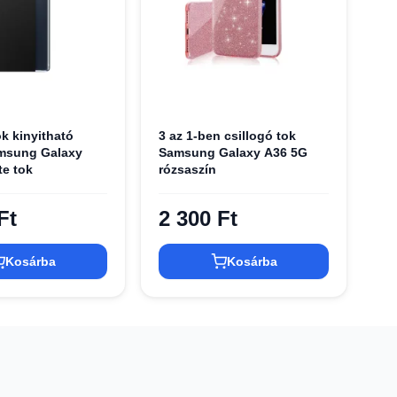
ok kinyitható
3 az 1-ben csillogó tok
amsung Galaxy
Samsung Galaxy A36 5G
te tok
rózsaszín
Ft
2 300 Ft
Kosárba
Kosárba