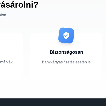
vásárolni?
alon
Biztonságosan
 márkák
Bankkártyás fizetés esetén is