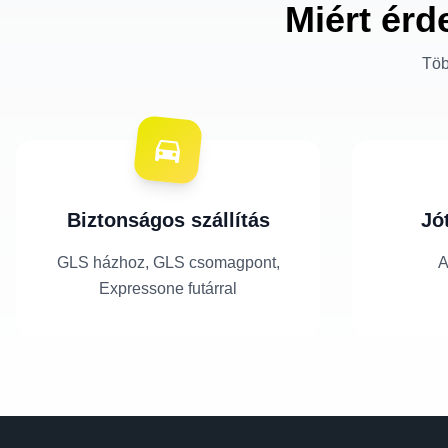
Miért érd
Töb
Biztonságos szállítás
Jó
GLS házhoz, GLS csomagpont,
A
Expressone futárral