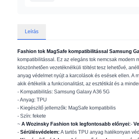
Leírás
Fashion tok MagSafe kompatibilitással Samsung Ga
kompatibilitással. Ez az elegáns tok nemcsak modern 
köszönhetően vezetéknélküli töltést tesz lehetővé, anél
anyag védelmet nyújt a karcolások és esések ellen. A 
akik értékelik a funkcionalitást, az esztétikát és a min
- Kompatibilitás: Samsung Galaxy A36 5G
- Anyag: TPU
- Kiegészítő jellemzők: MagSafe kompatibilis
- Szín: fekete
~
A Wozinsky Fashion tok legfontosabb előnyei:
-
Ve
-
Sérülésvédelem:
A tartós TPU anyag hatékonyan védi 