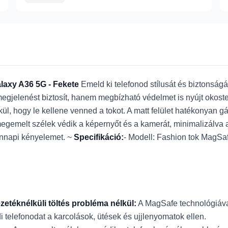
laxy A36 5G - Fekete
Emeld ki telefonod stílusát és biztonsá
megjelenést biztosít, hanem megbízható védelmet is nyújt okos
kül, hogy le kellene venned a tokot. A matt felület hatékonyan 
megemelt szélek védik a képernyőt és a kamerát, minimalizálva
dennapi kényelemet. ~
Specifikáció:
- Modell: Fashion tok MagSa
zetéknélküli töltés probléma nélkül:
A MagSafe technológiával
telefonodat a karcolások, ütések és ujjlenyomatok ellen.