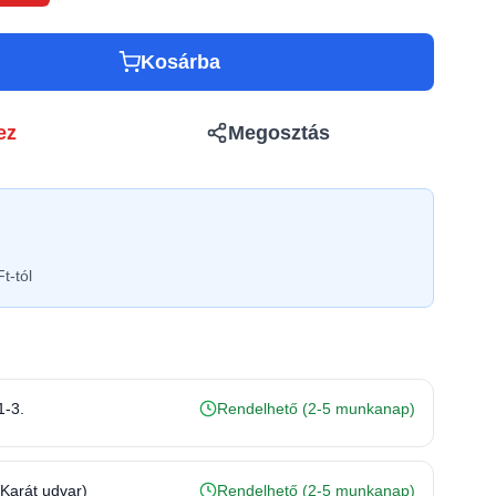
Kosárba
ez
Megosztás
t-tól
1-3.
Rendelhető (2-5 munkanap)
(Karát udvar)
Rendelhető (2-5 munkanap)