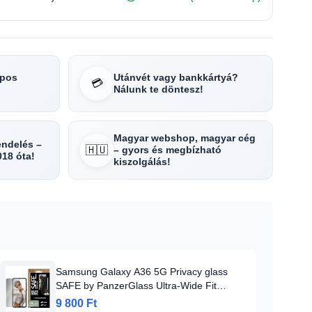
apos
Utánvét vagy bankkártyá?
💳
Nálunk te döntesz!
Magyar webshop, magyar cég
rendelés –
🇭🇺
– gyors és megbízható
018 óta!
kiszolgálás!
Samsung Galaxy A36 5G Privacy glass
SAFE by PanzerGlass Ultra-Wide Fit
üvegfólia
9 800 Ft