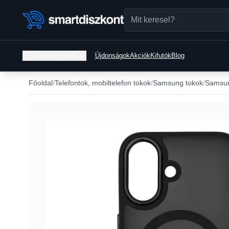
Összes termék
Újdonságok
Akciók
Kifutók
Blog
Főoldal
Telefontok, mobiltelefon tokok
Samsung tokok
Samsun