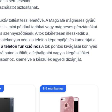
it a sérülésektől.
nálatot biztosítanak.
ktív töltést tesz lehetővé. A MagSafe mágneses gyűrű
et is, mint például tartókat vagy mágneses pénztárcákat.
s szennyeződések. A tok tökéletesen illeszkedik a
hatékonyan védik a telefon képernyőjét és kameráját a
 a telefon funkcióihoz
A tok pontos kivágásai könnyed
atod a töltőt, a fejhallgatót vagy a kiegészítőket.
lusodhoz, kiemelve a készülék egyedi dizájnját.
p
2-5 munkanap