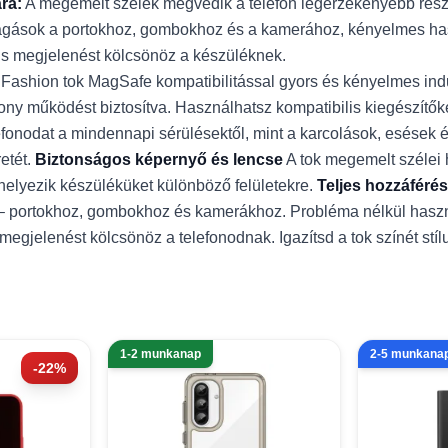
ra:
A megemelt szélek megvédik a telefon legérzékenyebb része
gások a portokhoz, gombokhoz és a kamerához, kényelmes hasz
ns megjelenést kölcsönöz a készüléknek.
ashion tok MagSafe kompatibilitással gyors és kényelmes indu
ony működést biztosítva. Használhatsz kompatibilis kiegészítők
fonodat a mindennapi sérülésektől, mint a karcolások, esések é
etét.
Biztonságos képernyő és lencse
A tok megemelt szélei 
helyezik készüléküket különböző felületekre.
Teljes hozzáférés
 – portokhoz, gombokhoz és kamerákhoz. Probléma nélkül használh
megjelenést kölcsönöz a telefonodnak. Igazítsd a tok színét stí
1-2 munkanap
2-5 munkana
-22%