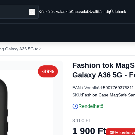
Készülék választó
Kapcsolat
Szállítási díj
Üzleteink
g Galaxy A36 5G tok
Fashion tok MagS
-39%
Galaxy A36 5G - F
EAN / Vonalkód:
5907769375811
SKU:
Fashion Case MagSafe Sam
Rendelhető
3 100 Ft
1 900 Ft
39% kedvez