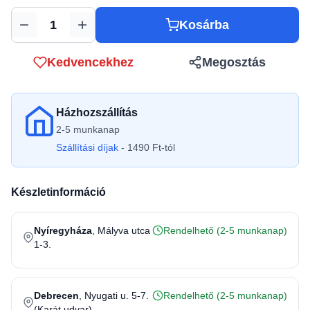
Kosárba
Mennyiség
Kedvencekhez
Megosztás
Házhozszállítás
2-5 munkanap
Szállítási díjak
- 1490 Ft-tól
Készletinformáció
Nyíregyháza
, Mályva utca
Rendelhető (2-5 munkanap)
1-3.
Debrecen
, Nyugati u. 5-7.
Rendelhető (2-5 munkanap)
(Karát udvar)