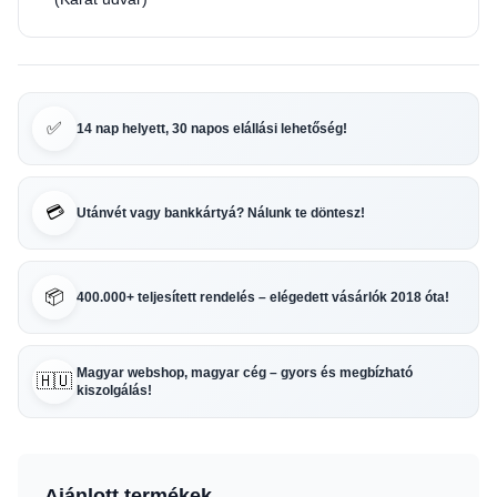
✅
14 nap helyett, 30 napos elállási lehetőség!
💳
Utánvét vagy bankkártyá? Nálunk te döntesz!
📦
400.000+ teljesített rendelés – elégedett vásárlók 2018 óta!
Magyar webshop, magyar cég – gyors és megbízható
🇭🇺
kiszolgálás!
Ajánlott termékek