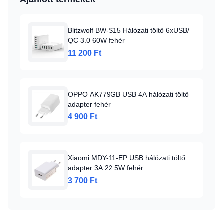
Blitzwolf BW-S15 Hálózati töltő 6xUSB/
QC 3.0 60W fehér
11 200 Ft
OPPO AK779GB USB 4A hálózati töltő
adapter fehér
4 900 Ft
Xiaomi MDY-11-EP USB hálózati töltő
adapter 3A 22.5W fehér
3 700 Ft