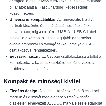
energiaellátását. Élvezze eszközei teljes akkumulátorát
pillanatok alatt a "Fast Charging" képességnek
köszönhetően.
Univerzális kompatibilitás:
Az univerzális USB-A
portnak köszönhetően a töltő számos készülékkel
használható, míg a mellékelt USB-A – USB-C kábel
biztosítja a kompatibilitást a legújabb generációs
okostelefonokkal és táblagépekkel, amelyek USB-C
csatlakozóval rendelkeznek.
Egyszerű használat:
Csupán csatlakoztassa a töltőt a
konnektorba, a kábelt az eszközéhez, és élvezze a
problémamentes töltést.
Kompakt és minőségi kivitel
Elegáns design:
A letisztult fehér színű töltő és kábel
modern és diszkrét megjelenést biztosít. A töltőn
diszkréten elhelyezett JELLICO márkajelzés eleganciát