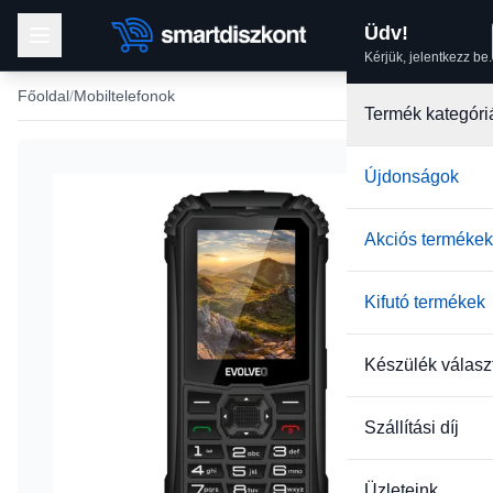
Üdv!
Kérjük, jelentkezz be.
Főoldal
Mobiltelefonok
Termék kategóri
Újdonságok
Akciós termékek
Kifutó termékek
Készülék válasz
Szállítási díj
Üzleteink