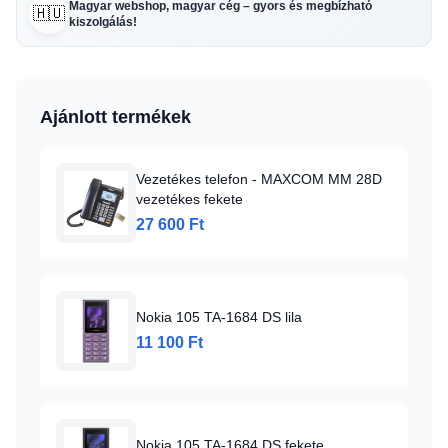
Magyar webshop, magyar cég – gyors és megbízható
🇭🇺
kiszolgálás!
Ajánlott termékek
Vezetékes telefon - MAXCOM MM 28D
vezetékes fekete
27 600 Ft
Nokia 105 TA-1684 DS lila
11 100 Ft
Nokia 105 TA-1684 DS fekete