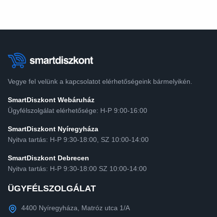
Vegye fel velünk a kapcsolatot elérhetőségeink bármelyikén.
SmartDiszkont Webáruház
Ügyfélszolgálat elérhetősége: H-P 9:00-16:00
SmartDiszkont Nyíregyháza
Nyitva tartás: H-P 9:30-18:00, SZ 10:00-14:00
SmartDiszkont Debrecen
Nyitva tartás: H-P 9:30-18:00 SZ 10:00-14:00
ÜGYFÉLSZOLGÁLAT
4400 Nyíregyháza, Matróz utca 1/A