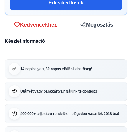
Értesítést kérek
Kedvencekhez
Megosztás
Készletinformáció
✅
14 nap helyett, 30 napos elállási lehetőség!
💳
Utánvét vagy bankkártyá? Nálunk te döntesz!
📦
400.000+ teljesített rendelés – elégedett vásárlók 2018 óta!