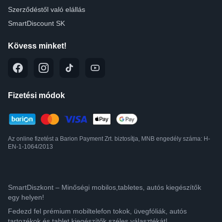
Szerződéstől való elállás
SmartDiscount SK
Kövess minket!
Fizetési módok
Az online fizetést a Barion Payment Zrt. biztosítja, MNB engedély száma: H-
EN-1-1064/2013
SmartDiszkont – Minőségi mobilos,tabletes, autós kiegészítők
egy helyen!
Fedezd fel prémium mobiltelefon tokok, üvegfóliák, autós
tartozékok és tablet kiegészítők széles választékát!