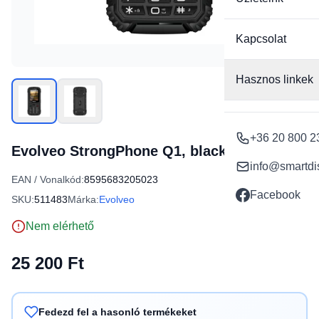
Kapcsolat
Hasznos linkek
+36 20 800 2
Evolveo StrongPhone Q1, black
info@smartdi
EAN / Vonalkód:
8595683205023
Facebook
SKU:
511483
Márka:
Evolveo
Nem elérhető
25 200 Ft
Fedezd fel a hasonló termékeket