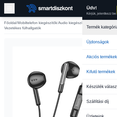
Üdv!
Kérjük, jelentkezz be.
Főoldal
Mobiltelefon kiegészítők
Audio kiegészítők
Termék kategóri
Vezetékes fülhallgatók
Újdonságok
Akciós termékek
Kifutó termékek
Készülék válasz
Szállítási díj
Üzleteink