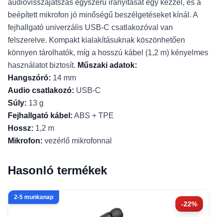
audiovisszajátszás egyszerű irányítását egy kézzel, és a
beépített mikrofon jó minőségű beszélgetéseket kínál. A
fejhallgató univerzális USB-C csatlakozóval van
felszerelve. Kompakt kialakításuknak köszönhetően
könnyen tárolhatók, míg a hosszú kábel (1,2 m) kényelmes
használatot biztosít.
Műszaki adatok:
Hangszóró:
14 mm
Audio csatlakozó:
USB-C
Súly:
13 g
Fejhallgató kábel:
ABS + TPE
Hossz:
1,2 m
Mikrofon:
vezérlő mikrofonnal
Hasonló termékek
2-5 munkanap
-22%