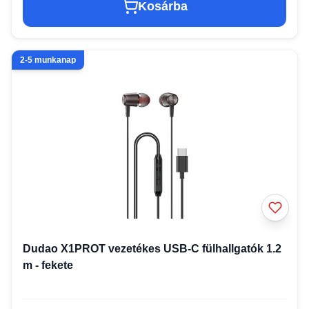
Kosárba
2-5 munkanap
Dudao X1PROT vezetékes USB-C fülhallgatók 1.2
m - fekete