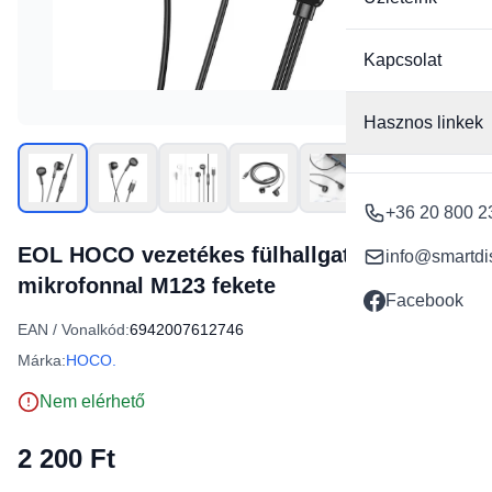
Kapcsolat
Hasznos linkek
+36 20 800 2
EOL HOCO vezetékes fülhallgatók Type C
info@smartdi
mikrofonnal M123 fekete
Facebook
EAN / Vonalkód:
6942007612746
Márka:
HOCO.
Nem elérhető
2 200 Ft