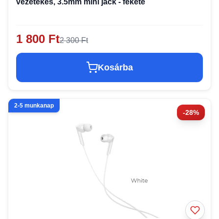
vezetékes, 3.5mm mini jack - fekete
1 800 Ft
2 300 Ft
Kosárba
2-5 munkanap
-28%