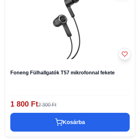
Foneng Fülhallgatók T57 mikrofonnal fekete
1 800 Ft
2 300 Ft
Kosárba