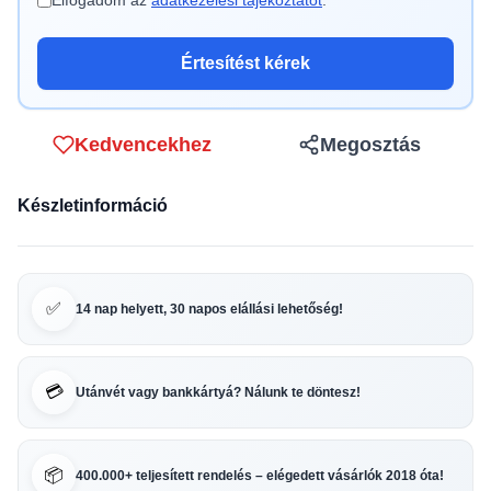
Elfogadom az
adatkezelési tájékoztatót
.
Értesítést kérek
Kedvencekhez
Megosztás
Készletinformáció
✅
14 nap helyett, 30 napos elállási lehetőség!
💳
Utánvét vagy bankkártyá? Nálunk te döntesz!
📦
400.000+ teljesített rendelés – elégedett vásárlók 2018 óta!