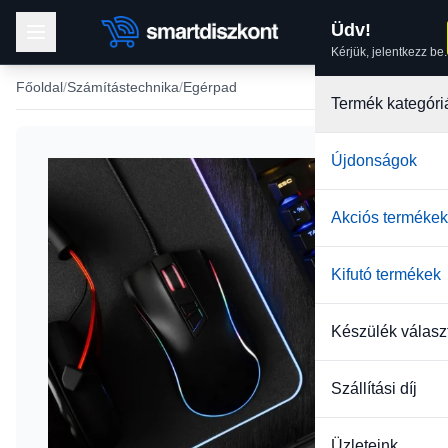
Üdv!
Kérjük, jelentkezz be.
Főoldal
Számítástechnika
Egérpad
Termék kategóri
Újdonságok
Akciós termékek
Kifutó termékek
Készülék válasz
Szállítási díj
Üzleteink