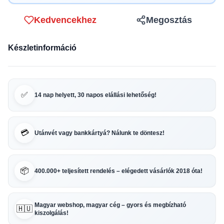
Kedvencekhez
Megosztás
Készletinformáció
✅
14 nap helyett, 30 napos elállási lehetőség!
💳
Utánvét vagy bankkártyá? Nálunk te döntesz!
📦
400.000+ teljesített rendelés – elégedett vásárlók 2018 óta!
Magyar webshop, magyar cég – gyors és megbízható
🇭🇺
kiszolgálás!