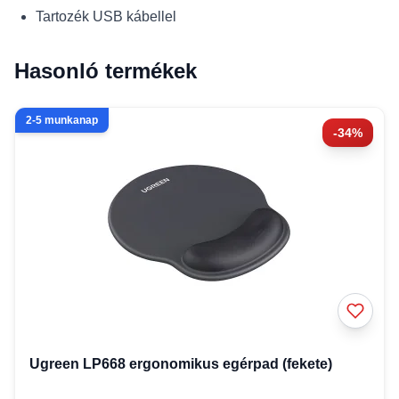
Tartozék USB kábellel
Hasonló termékek
2-5 munkanap
-34%
Ugreen LP668 ergonomikus egérpad (fekete)