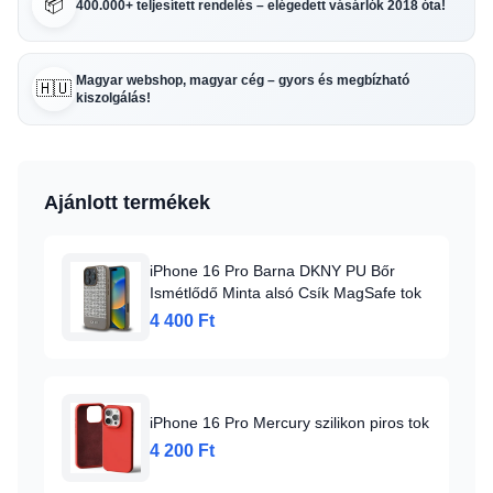
📦
400.000+ teljesített rendelés – elégedett vásárlók 2018 óta!
Magyar webshop, magyar cég – gyors és megbízható
🇭🇺
kiszolgálás!
Ajánlott termékek
iPhone 16 Pro Barna DKNY PU Bőr
Ismétlődő Minta alsó Csík MagSafe tok
4 400 Ft
iPhone 16 Pro Mercury szilikon piros tok
4 200 Ft