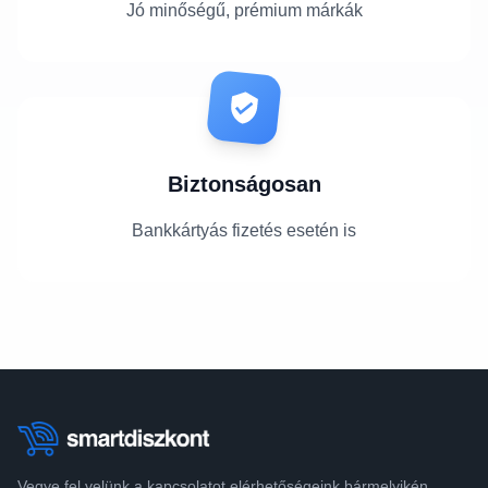
Jó minőségű, prémium márkák
Biztonságosan
Bankkártyás fizetés esetén is
Vegye fel velünk a kapcsolatot elérhetőségeink bármelyikén.