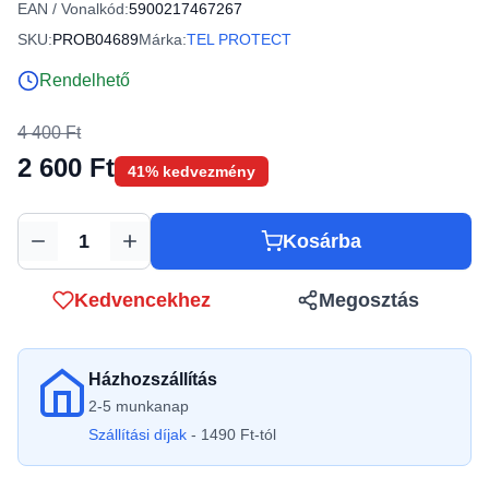
EAN / Vonalkód:
5900217467267
SKU:
PROB04689
Márka:
TEL PROTECT
Rendelhető
4 400 Ft
2 600 Ft
41% kedvezmény
Kosárba
Mennyiség
Kedvencekhez
Megosztás
Házhozszállítás
2-5 munkanap
Szállítási díjak
- 1490 Ft-tól