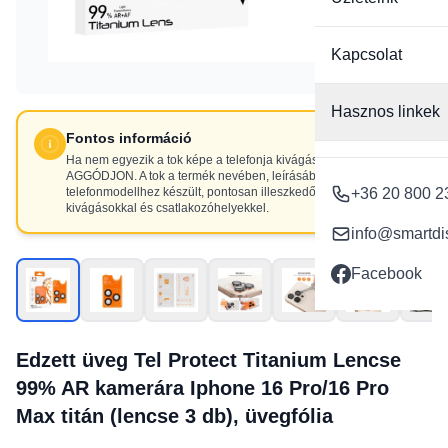
Kapcsolat
Hasznos linkek
Fontos információ
Ha nem egyezik a tok képe a telefonja kivágásaival, NE
AGGÓDJON. A tok a termék nevében, leírásában szereplő
telefonmodellhez készült, pontosan illeszkedő
+36 20 800 2
kivágásokkal és csatlakozóhelyekkel.
info@smartdi
Facebook
Edzett üveg Tel Protect Titanium Lencse
99% AR kamerára Iphone 16 Pro/16 Pro
Max titán (lencse 3 db), üvegfólia