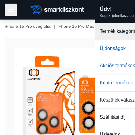
Üdv!
Kérjük, jelentkezz be.
iPhone 16 Pro üvegfólia
|
iPhone 16 Pro Max üvegfólia
Termék kategóri
Újdonságok
-41%
Akciós termékek
Kifutó termékek
Készülék válasz
Szállítási díj
Üzleteink