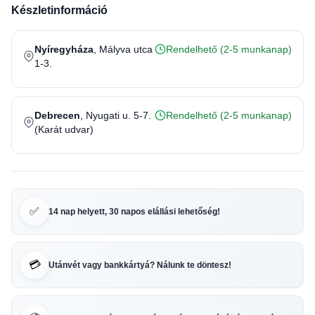
Készletinformáció
Nyíregyháza
, Mályva utca
Rendelhető (2-5 munkanap)
1-3.
Debrecen
, Nyugati u. 5-7.
Rendelhető (2-5 munkanap)
(Karát udvar)
✅
14 nap helyett, 30 napos elállási lehetőség!
💳
Utánvét vagy bankkártyá? Nálunk te döntesz!