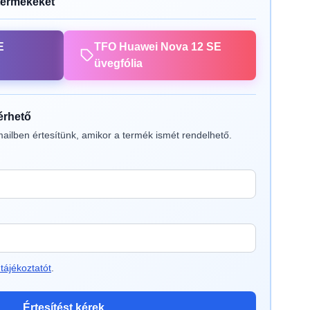
termékeket
E
TFO Huawei Nova 12 SE
üvegfólia
lérhető
ailben értesítünk, amikor a termék ismét rendelhető.
tájékoztatót
.
Értesítést kérek