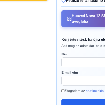
Fedezd fel a hasonló 
Huawei Nova 12 S
üvegfólia
Kérj értesítést, ha újra e
Add meg az adataidat, és e-m
Név
E-mail cím
Elfogadom az
adatkezelési 