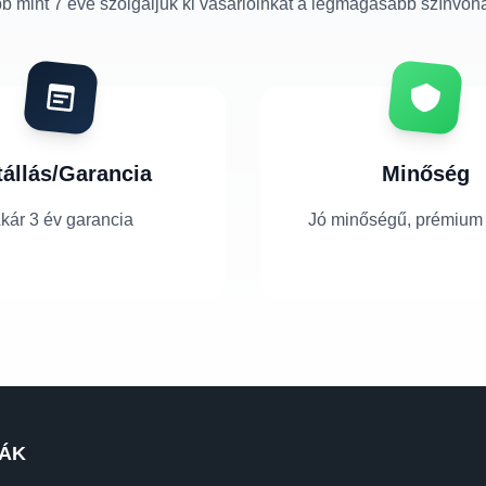
b mint 7 éve szolgáljuk ki vásárlóinkat a legmagasabb színvon
tállás/Garancia
Minőség
kár 3 év garancia
Jó minőségű, prémium
ÁK