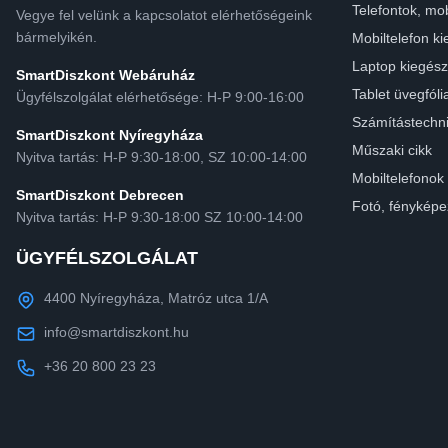
Telefontok, mob
Vegye fel velünk a kapcsolatot elérhetőségeink
bármelyikén.
Mobiltelefon ki
Laptop kiegész
SmartDiszkont Webáruház
Tablet üvegfóli
Ügyfélszolgálat elérhetősége: H-P 9:00-16:00
Számítástechn
SmartDiszkont Nyíregyháza
Műszaki cikk
Nyitva tartás: H-P 9:30-18:00, SZ 10:00-14:00
Mobiltelefonok
SmartDiszkont Debrecen
Fotó, fényképe
Nyitva tartás: H-P 9:30-18:00 SZ 10:00-14:00
ÜGYFÉLSZOLGÁLAT
4400 Nyíregyháza, Matróz utca 1/A
info@smartdiszkont.hu
+36 20 800 23 23