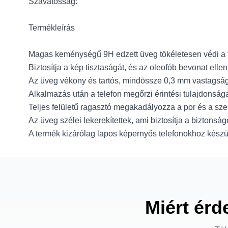
Szavatosság:
Termékleírás
Magas keménységű 9H edzett üveg tökéletesen védi a t
Biztosítja a kép tisztaságát, és az oleofób bevonat el
Az üveg vékony és tartós, mindössze 0,3 mm vastagsá
Alkalmazás után a telefon megőrzi érintési tulajdonsága
Teljes felületű ragasztó megakadályozza a por és a sz
Az üveg szélei lekerekítettek, ami biztosítja a biztonsá
A termék kizárólag lapos képernyős telefonokhoz készül
Miért érd