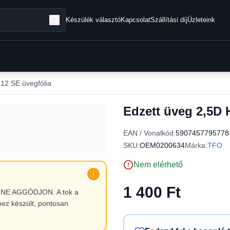
Készülék választó
Kapcsolat
Szállítási díj
Üzleteink
12 SE üvegfólia
Edzett üveg 2,5D 
EAN / Vonalkód:
5907457795778
SKU:
OEM0200634
Márka:
TFO
Nem elérhető
1 400 Ft
l, NE AGGÓDJON. A tok a
hez készült, pontosan