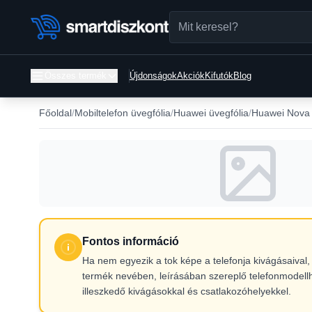
Összes termék
Újdonságok
Akciók
Kifutók
Blog
Főoldal
Mobiltelefon üvegfólia
Huawei üvegfólia
Huawei Nova 
Fontos információ
Ha nem egyezik a tok képe a telefonja kivágásaiva
termék nevében, leírásában szereplő telefonmodell
illeszkedő kivágásokkal és csatlakozóhelyekkel.