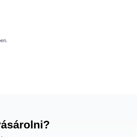
ben.
vásárolni?