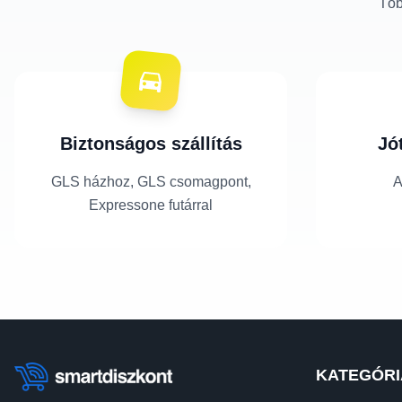
Töb
Biztonságos szállítás
Jó
GLS házhoz, GLS csomagpont,
A
Expressone futárral
KATEGÓRI