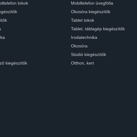
iltelefon tokok
Mobiltelefon üvegfólia
egészítők
Okosóra kiegészítők
ítők
Tablet tokok
a
Tablet, táblagép kiegészítők
ika
Irodatechnika
Okosóra
Stúdió kiegészítők
ző kiegészítők
Otthon, kert