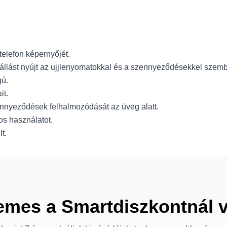
elefon képernyőjét.
lenállást nyújt az ujjlenyomatokkal és a szennyeződésekkel szem
gú.
it.
ennyeződések felhalmozódását az üveg alatt.
gos használatot.
t.
emes a Smartdiszkontnál 