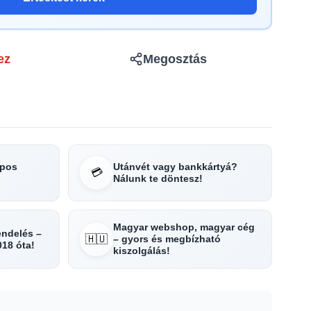
ez
Megosztás
apos
Utánvét vagy bankkártyá?
💳
Nálunk te döntesz!
Magyar webshop, magyar cég
rendelés –
🇭🇺
– gyors és megbízható
018 óta!
kiszolgálás!