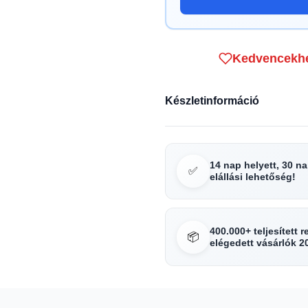
Kedvencekh
Készletinformáció
14 nap helyett, 30 n
✅
elállási lehetőség!
400.000+ teljesített 
📦
elégedett vásárlók 2