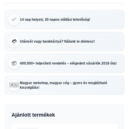
✅
14 nap helyett, 30 napos elállási lehetőség!
💳
Utánvét vagy bankkártyá? Nálunk te döntesz!
📦
400.000+ teljesített rendelés – elégedett vásárlók 2018 óta!
Magyar webshop, magyar cég – gyors és megbízható
🇭🇺
kiszolgálás!
Ajánlott termékek