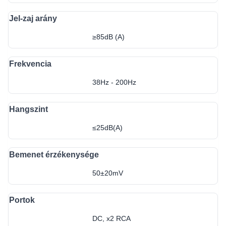
Jel-zaj arány
≥85dB (A)
Frekvencia
38Hz - 200Hz
Hangszint
≤25dB(A)
Bemenet érzékenysége
50±20mV
Portok
DC, x2 RCA