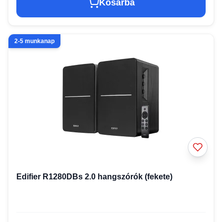
Kosárba
2-5 munkanap
Edifier R1280DBs 2.0 hangszórók (fekete)