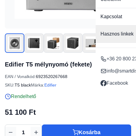
Kapcsolat
Hasznos linkek
+36 20 800 2
Edifier T5 mélynyomó (fekete)
info@smartdi
EAN / Vonalkód:
6923520267668
Facebook
SKU:
T5 black
Márka:
Edifier
Rendelhető
51 100 Ft
Kosárba
Mennyiség