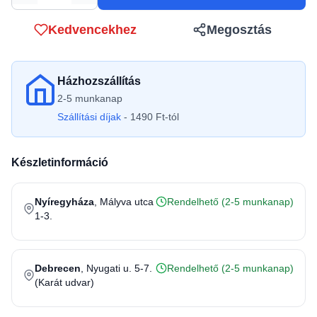
Kedvencekhez
Megosztás
Házhozszállítás
2-5 munkanap
Szállítási díjak
- 1490 Ft-tól
Készletinformáció
Nyíregyháza
, Mályva utca
Rendelhető (2-5 munkanap)
1-3.
Debrecen
, Nyugati u. 5-7.
Rendelhető (2-5 munkanap)
(Karát udvar)