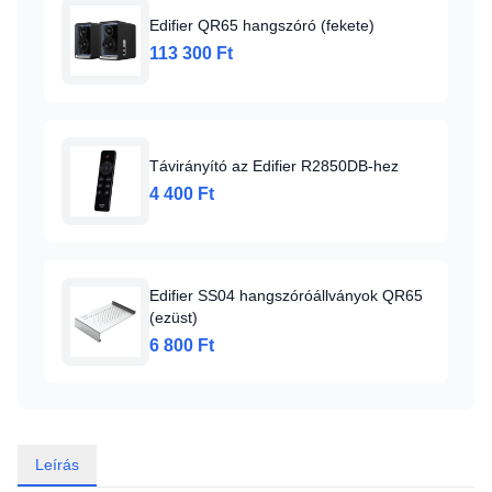
Edifier QR65 hangszóró (fekete)
113 300 Ft
Távirányító az Edifier R2850DB-hez
4 400 Ft
Edifier SS04 hangszóróállványok QR65
(ezüst)
6 800 Ft
Leírás