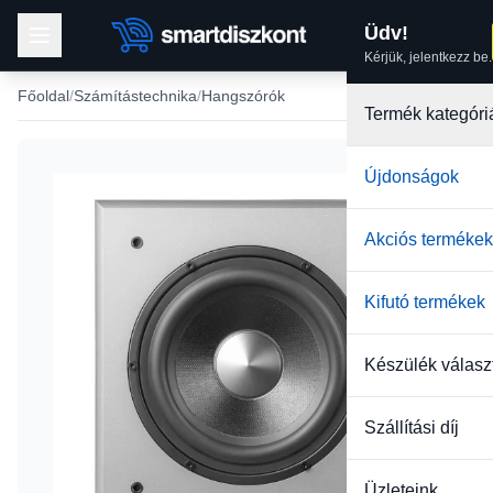
Üdv!
Kérjük, jelentkezz be.
Főoldal
Számítástechnika
Hangszórók
Termék kategóri
Újdonságok
Akciós termékek
Kifutó termékek
Készülék válasz
Szállítási díj
Üzleteink