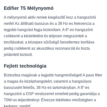
Edifier T5 Mélynyomó
A mélynyomó aktív remek kiegészítő lesz a hangszórói
mellé! Az állítható basszus és a 38 Hz-es frekvencia a
legjobb hangzást fogja biztosítani. A 8”-es hangszóró
csökkenti a késleltetést és teljesen megszünteti a
torzításokat, a közepes sűrűségű farostlemez borítása
pedig csökkenti az akusztikus rezonanciát és tiszta
jelátvitelt biztosít.
Fejlett technológia
Biztosítsa magának a legjobb hangminőséget! A pass filter
a magas és középhangokért, valamint a hangsúlyos
basszusért felelős, 38 Hz-es tartományban. A 8”-es
hangszóró a DSP rendszerrel emellett pedig garantálja a
70W-os teljesítményt. Élvezze tökéletes minőségben a
kedvenc zenéit!